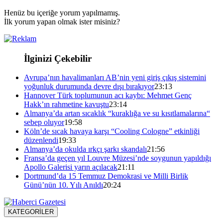
Henüz bu içeriğe yorum yapılmamış.
İlk yorum yapan olmak ister misiniz?
İlginizi Çekebilir
Avrupa’nın havalimanları AB’nin yeni giriş çıkış sistemini
yoğunluk durumunda devre dışı bırakıyor
23:13
Hannover Türk toplumunun acı kaybı: Mehmet Genç
Hakk’ın rahmetine kavuştu
23:14
Almanya’da artan sıcaklık “kuraklığa ve su kısıtlamalarına“
sebep oluyor
19:58
Köln’de sıcak havaya karşı “Cooling Cologne” etkinliği
düzenlendi
19:33
Almanya’da okulda ırkçı şarkı skandalı
21:56
Fransa’da geçen yıl Louvre Müzesi’nde soygunun yapıldığı
Apollo Galerisi yarın açılacak
21:11
Dortmund’da 15 Temmuz Demokrasi ve Milli Birlik
Günü’nün 10. Yılı Anıldı
20:24
KATEGORİLER