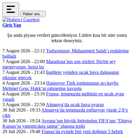
Haber ara...
Giriş Yap
Şu anda piyasa verileri güncelleniyor. Lütfen kısa bir süre sonra
tekrar deneyiniz.
7 August 2026 - 22:12
Trabzonspor, Muhammed Salah’ı renklerine
bağladı
7 August 2026 - 22:00
Maradona’nın son sözleri: Hiçbir şey
istemiyorum, hepsi bu
7 August 2026 - 21:43
İngiltere yeniden sıcak hava dalgasının
etkisine girecek
4 August 2026 - 23:14
Hannover Türk toplumunun acı kaybı:
Mehmet Genç Hakk’ın rahmetine kavuştu
4 August 2026 - 23:10
Fransa, temmuzda tarihinin en sıcak ayını
yaşadı
3 August 2026 - 22:59
Almanya’da sıcak hava uyarısı
30 Juli 2026 - 19:33
Almanya’da temmuzda enflasyon yüzde 2,8’e
çıktı
30 Juli 2026 - 19:24
Avrupa’nın büyük liglerinden FIFA’nın “Dünya
Kupası’nı yatırımcılara satma“ planına tepki
29 Juli 2026 - 19:48
Fransa’da evinde biri yeni doğmuş 5 bebek