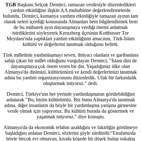
TGB
Başkanı Selçuk Demirci, ramazan vesilesiyle düzenledikleri
yardım etkinliğine ilişkin AA muhabirine değerlendirmelerde
bulundu. Demirci, kumanya yardımı etkinliğiyle ramazan ayının tam
olarak neleri içerdiği konusunda Almanları hem bilgilendirmek hem
de bu mübarek ayın dayanışmaya verdiği önemi anlatmak
istediklerini söyleyerek Kreuzberg ilçesinin Kottbusser Tor
Meydanı'nda yaptıkları yardım etkinliğinin amacının, Türk-İslam
kültürü ve değerlerini tanıtmak olduğunu belirtti.
Türk milletinin yardımlaşmayı seven, ihtiyacı olanlara ve garibanlara
sahip çıkan bir millet olduğunu vurgulayan Demirci, "İslam dini de
dayanışmaya çok önem veren bir din. Yaşadığımız ülke olan
Almanya'da dinimizi, kültürümüzü ve kendi değerlerimizi tanıtmak
adına bu yardım organizasyonunu düzenledik. Ufak bir farkındalık
oluşturmak istiyoruz." dedi.
Demirci, Türkiye'nin her yerinde yardımlaşmanın görülebildiğini
anlatarak "Bu, bizim kültürümüz. Biz bunu Almanya'da tanıtmak
adına, diğer insanların da böyle bir yardımlaşma yarışına girmesine
vesile olmak için yapıyoruz. Bu kültürü burada da göstermek ve
yaşatmak istiyoruz." diye konuştu.
Almanya'da da ekonomik refahın azaldığını ve fakirliğin görülmeye
başladığını anlatan Demirci, sözlerini şöyle sürdürdü:"Etrafımızda
böyle birçok evi olmayan, kıyıda köşede bir döşek bulup sokakta