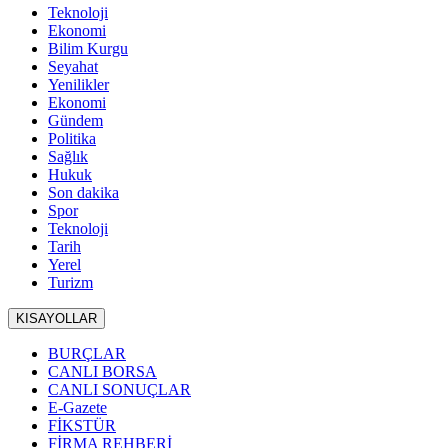
Teknoloji
Ekonomi
Bilim Kurgu
Seyahat
Yenilikler
Ekonomi
Gündem
Politika
Sağlık
Hukuk
Son dakika
Spor
Teknoloji
Tarih
Yerel
Turizm
KISAYOLLAR
BURÇLAR
CANLI BORSA
CANLI SONUÇLAR
E-Gazete
FİKSTÜR
FİRMA REHBERİ