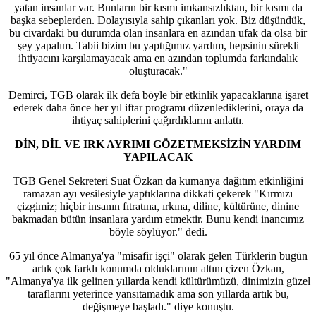
yatan insanlar var. Bunların bir kısmı imkansızlıktan, bir kısmı da
başka sebeplerden. Dolayısıyla sahip çıkanları yok. Biz düşündük,
bu civardaki bu durumda olan insanlara en azından ufak da olsa bir
şey yapalım. Tabii bizim bu yaptığımız yardım, hepsinin sürekli
ihtiyacını karşılamayacak ama en azından toplumda farkındalık
oluşturacak."
Demirci, TGB olarak ilk defa böyle bir etkinlik yapacaklarına işaret
ederek daha önce her yıl iftar programı düzenlediklerini, oraya da
ihtiyaç sahiplerini çağırdıklarını anlattı.
DİN, DİL VE IRK AYRIMI GÖZETMEKSİZİN YARDIM
YAPILACAK
TGB Genel Sekreteri Suat Özkan da kumanya dağıtım etkinliğini
ramazan ayı vesilesiyle yaptıklarına dikkati çekerek "Kırmızı
çizgimiz; hiçbir insanın fıtratına, ırkına, diline, kültürüne, dinine
bakmadan bütün insanlara yardım etmektir. Bunu kendi inancımız
böyle söylüyor." dedi.
65 yıl önce Almanya'ya "misafir işçi" olarak gelen Türklerin bugün
artık çok farklı konumda olduklarının altını çizen Özkan,
"Almanya'ya ilk gelinen yıllarda kendi kültürümüzü, dinimizin güzel
taraflarını yeterince yansıtamadık ama son yıllarda artık bu,
değişmeye başladı." diye konuştu.