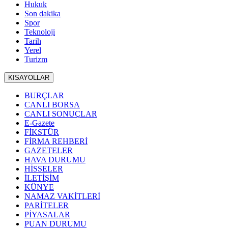
Hukuk
Son dakika
Spor
Teknoloji
Tarih
Yerel
Turizm
KISAYOLLAR
BURÇLAR
CANLI BORSA
CANLI SONUÇLAR
E-Gazete
FİKSTÜR
FİRMA REHBERİ
GAZETELER
HAVA DURUMU
HİSSELER
İLETİŞİM
KÜNYE
NAMAZ VAKİTLERİ
PARİTELER
PİYASALAR
PUAN DURUMU