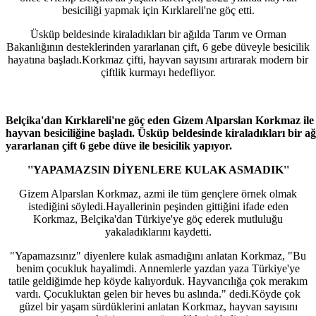
besiciliği yapmak için Kırklareli'ne göç etti.
Üsküp beldesinde kiraladıkları bir ağılda Tarım ve Orman
Bakanlığının desteklerinden yararlanan çift, 6 gebe düveyle besicilik
hayatına başladı.Korkmaz çifti, hayvan sayısını artırarak modern bir
çiftlik kurmayı hedefliyor.
Belçika'dan Kırklareli'ne göç eden Gizem Alparslan Korkmaz ile 
hayvan besiciliğine başladı. Üsküp beldesinde kiraladıkları bir
yararlanan çift 6 gebe düve ile besicilik yapıyor.
''YAPAMAZSIN DİYENLERE KULAK ASMADIK''
Gizem Alparslan Korkmaz, azmi ile tüm gençlere örnek olmak
istediğini söyledi.Hayallerinin peşinden gittiğini ifade eden
Korkmaz, Belçika'dan Türkiye'ye göç ederek mutluluğu
yakaladıklarını kaydetti.
"Yapamazsınız" diyenlere kulak asmadığını anlatan Korkmaz, "Bu
benim çocukluk hayalimdi. Annemlerle yazdan yaza Türkiye'ye
tatile geldiğimde hep köyde kalıyorduk. Hayvancılığa çok merakım
vardı. Çocukluktan gelen bir heves bu aslında." dedi.Köyde çok
güzel bir yaşam sürdüklerini anlatan Korkmaz, hayvan sayısını