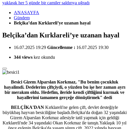
yaklaşık her 5 günde bir camiler saldırıya uğradı
ANASAYFA
Gündem
Belçika’dan Kırklareli’ye uzanan hayal
Belçika’dan Kırklareli’ye uzanan hayal
16.07.2025 19:29
Güncellenme :
16.07.2025 19:30
344 views
kez okundu
Besici Gizem Alparslan Korkmaz, "Bu benim çocukluk
hayalimdi. Dedelerim çiftçiydi, o yüzden bu işe her zaman ayrı
bir merakım oldu. Hedefim, ileride kendi çiftliğimi kurmak ve
hayallerimi tamamen gerçeğe dönüştirmek" dedi
BELÇİKA'DAN
Kırklareli'ne gelen çift, devlet desteğiyle
büyükbaş hayvan besiciliğine başladı.Belçika'da doğan 32 yaşındaki
Gizem Alparslan Korkmaz ailesiyle tatil yapmak için geldiği
Kırklareli'nde 34 yaşındaki Okan Korkmaz ile tanıştı.Yaklaşık 10 yıl
önce evlenip Belçika'da yaşam süren çift, 2022 yılında hayvan