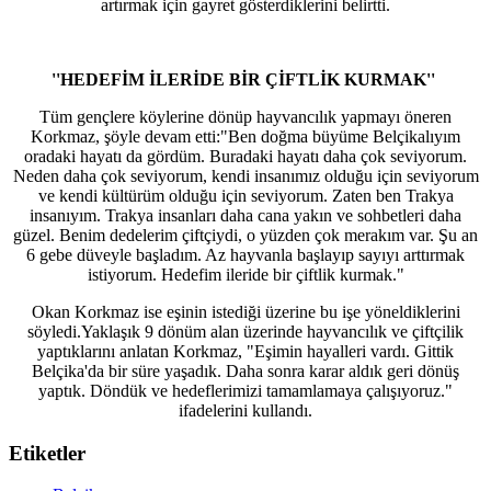
artırmak için gayret gösterdiklerini belirtti.
''HEDEFİM İLERİDE BİR ÇİFTLİK KURMAK''
Tüm gençlere köylerine dönüp hayvancılık yapmayı öneren
Korkmaz, şöyle devam etti:"Ben doğma büyüme Belçikalıyım
oradaki hayatı da gördüm. Buradaki hayatı daha çok seviyorum.
Neden daha çok seviyorum, kendi insanımız olduğu için seviyorum
ve kendi kültürüm olduğu için seviyorum. Zaten ben Trakya
insanıyım. Trakya insanları daha cana yakın ve sohbetleri daha
güzel. Benim dedelerim çiftçiydi, o yüzden çok merakım var. Şu an
6 gebe düveyle başladım. Az hayvanla başlayıp sayıyı arttırmak
istiyorum. Hedefim ileride bir çiftlik kurmak."
Okan Korkmaz ise eşinin istediği üzerine bu işe yöneldiklerini
söyledi.Yaklaşık 9 dönüm alan üzerinde hayvancılık ve çiftçilik
yaptıklarını anlatan Korkmaz, "Eşimin hayalleri vardı. Gittik
Belçika'da bir süre yaşadık. Daha sonra karar aldık geri dönüş
yaptık. Döndük ve hedeflerimizi tamamlamaya çalışıyoruz."
ifadelerini kullandı.
Etiketler