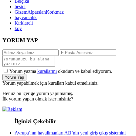
Belçika
besici
GizemAlparslanKorkmaz
hayvancılık
Kırklareli
köy
YORUM YAP
Yorum yazma
kurallarını
okudum ve kabul ediyorum.
Yorum Yap
Yorum yapabilmek için kuralları kabul etmelisiniz.
Henüz bu içeriğe yorum yapılmamış.
İlk yorum yapan olmak ister misiniz?
İlginizi Çekebilir
Avrupa’nın havalimanları AB’nin yeni giriş çıkış sistemini