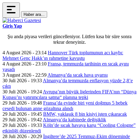
Haber ara...
Giriş Yap
Şu anda piyasa verileri güncelleniyor. Lütfen kısa bir süre sonra
tekrar deneyiniz.
4 August 2026 - 23:14
Hannover Türk toplumunun acı kaybı:
Mehmet Genç Hakk’ın rahmetine kavuştu
4 August 2026 - 23:10
Fransa, temmuzda tarihinin en sıcak ayını
yaşadı
3 August 2026 - 22:59
Almanya’da sıcak hava uyarısı
30 Juli 2026 - 19:33
Almanya’da temmuzda enflasyon yüzde 2,8’e
çıktı
30 Juli 2026 - 19:24
Avrupa’nın büyük liglerinden FIFA’nın “Dünya
Kupası’nı yatırımcılara satma“ planına tepki
29 Juli 2026 - 19:48
Fransa’da evinde biri yeni doğmuş 5 bebek
cesedi bulunan anne gözaltına alındı
29 Juli 2026 - 19:45
BMW, yaklaşık 8 bin kişiyi işten çıkaracak
29 Juli 2026 - 19:42
Almanya’da kabinede değişiklik
29 Juli 2026 - 19:33
Köln’de sıcak havaya karşı “Cooling Cologne”
etkinliği düzenlendi
28 Juli 2026 - 20:29
İngiltere’de 2025 Temmuz-Ekim döneminde