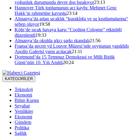
yoğunluk durumunda devre dışı bırakıyor
23:13
Hannover Türk toplumunun acı kaybı: Mehmet Genç
Hakk’ın rahmetine kavuştu
23:14
Almanya’da artan sıcaklık “kuraklığa ve su kısıtlamalarına“
sebep oluyor
19:58
Köln’de sıcak havaya karşı “Cooling Cologne” etkinliği
düzenlendi
19:33
Almanya’da okulda ırkçı şarkı skandalı
21:56
Fransa’da geçen yıl Louvre Müzesi’nde soygunun yapıldığı
Apollo Galerisi yarın açılacak
21:11
Dortmund’da 15 Temmuz Demokrasi ve Milli Birlik
Günü’nün 10. Yılı Anıldı
20:24
KATEGORİLER
Teknoloji
Ekonomi
Bilim Kurgu
Seyahat
Yenilikler
Ekonomi
Gündem
Politika
Sağlık