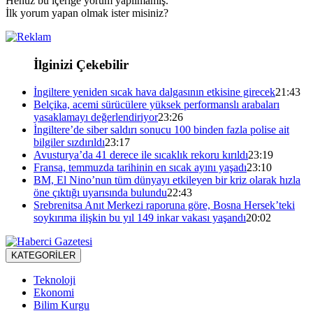
Henüz bu içeriğe yorum yapılmamış.
İlk yorum yapan olmak ister misiniz?
İlginizi Çekebilir
İngiltere yeniden sıcak hava dalgasının etkisine girecek
21:43
Belçika, acemi sürücülere yüksek performanslı arabaları
yasaklamayı değerlendiriyor
23:26
İngiltere’de siber saldırı sonucu 100 binden fazla polise ait
bilgiler sızdırıldı
23:17
Avusturya’da 41 derece ile sıcaklık rekoru kırıldı
23:19
Fransa, temmuzda tarihinin en sıcak ayını yaşadı
23:10
BM, El Nino’nun tüm dünyayı etkileyen bir kriz olarak hızla
öne çıktığı uyarısında bulundu
22:43
Srebrenitsa Anıt Merkezi raporuna göre, Bosna Hersek’teki
soykırıma ilişkin bu yıl 149 inkar vakası yaşandı
20:02
KATEGORİLER
Teknoloji
Ekonomi
Bilim Kurgu