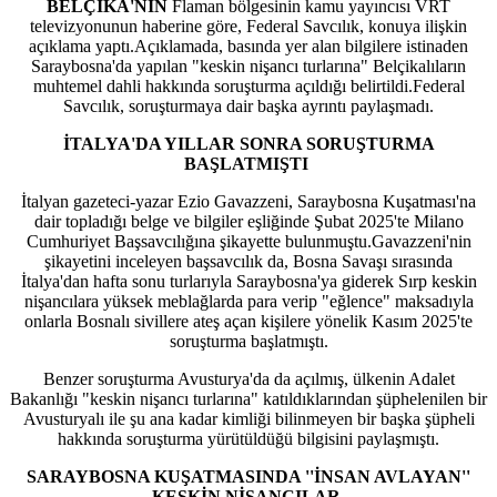
BELÇİKA'NIN
Flaman bölgesinin kamu yayıncısı VRT
televizyonunun haberine göre, Federal Savcılık, konuya ilişkin
açıklama yaptı.Açıklamada, basında yer alan bilgilere istinaden
Saraybosna'da yapılan "keskin nişancı turlarına" Belçikalıların
muhtemel dahli hakkında soruşturma açıldığı belirtildi.Federal
Savcılık, soruşturmaya dair başka ayrıntı paylaşmadı.
İTALYA'DA YILLAR SONRA SORUŞTURMA
BAŞLATMIŞTI
İtalyan gazeteci-yazar Ezio Gavazzeni, Saraybosna Kuşatması'na
dair topladığı belge ve bilgiler eşliğinde Şubat 2025'te Milano
Cumhuriyet Başsavcılığına şikayette bulunmuştu.Gavazzeni'nin
şikayetini inceleyen başsavcılık da, Bosna Savaşı sırasında
İtalya'dan hafta sonu turlarıyla Saraybosna'ya giderek Sırp keskin
nişancılara yüksek meblağlarda para verip "eğlence" maksadıyla
onlarla Bosnalı sivillere ateş açan kişilere yönelik Kasım 2025'te
soruşturma başlatmıştı.
Benzer soruşturma Avusturya'da da açılmış, ülkenin Adalet
Bakanlığı "keskin nişancı turlarına" katıldıklarından şüphelenilen bir
Avusturyalı ile şu ana kadar kimliği bilinmeyen bir başka şüpheli
hakkında soruşturma yürütüldüğü bilgisini paylaşmıştı.
SARAYBOSNA KUŞATMASINDA ''İNSAN AVLAYAN''
KESKİN NİŞANCILAR