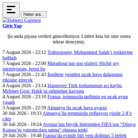
Haber ara...
Giriş Yap
Şu anda piyasa verileri güncelleniyor. Lütfen kısa bir süre sonra
tekrar deneyiniz.
7 August 2026 - 22:12
Trabzonspor, Muhammed Salah’ı renklerine
bağladı
7 August 2026 - 22:00
Maradona’nın son sözleri: Hiçbir şey
istemiyorum, hepsi bu
7 August 2026 - 21:43
İngiltere yeniden sıcak hava dalgasının
etkisine girecek
4 August 2026 - 23:14
Hannover Türk toplumunun acı kaybı:
Mehmet Genç Hakk’ın rahmetine kavuştu
4 August 2026 - 23:10
Fransa, temmuzda tarihinin en sıcak ayını
yaşadı
3 August 2026 - 22:59
Almanya’da sıcak hava uyarısı
30 Juli 2026 - 19:33
Almanya’da temmuzda enflasyon yüzde 2,8’e
çıktı
30 Juli 2026 - 19:24
Avrupa’nın büyük liglerinden FIFA’nın “Dünya
Kupası’nı yatırımcılara satma“ planına tepki
29 Juli 2026 - 19:48
Fransa’da evinde biri yeni doğmuş 5 bebek