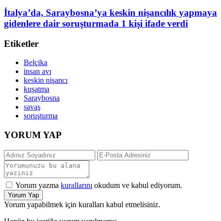
İtalya’da, Saraybosna’ya keskin nişancılık yapmaya
gidenlere dair soruşturmada 1 kişi ifade verdi
Etiketler
Belçika
insan avı
keskin nişancı
kuşatma
Saraybosna
savaş
soruşturma
YORUM YAP
Yorum yazma
kurallarını
okudum ve kabul ediyorum.
Yorum Yap
Yorum yapabilmek için kuralları kabul etmelisiniz.