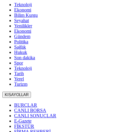
Teknoloji
Ekonomi
Bilim Kurgu
Seyahat
Yenilikler
Ekonomi
Gündem
Politika
Sağlık
Hukuk
Son dakika
Spor
Teknoloji
Tarih
Yerel
Turizm
KISAYOLLAR
BURÇLAR
CANLI BORSA
CANLI SONUÇLAR
E-Gazete
FİKSTÜR
FİRMA REHBERİ