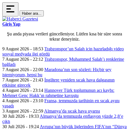
Haber ara...
Giriş Yap
Şu anda piyasa verileri güncelleniyor. Lütfen kısa bir süre sonra
tekrar deneyiniz.
9 August 2026 - 18:53
Trabzonspor’un Salah için hazırladığı video
sosyal medyada ilgi gördü
7 August 2026 - 22:12
Trabzonspor, Muhammed Salah’ı renklerine
bağladı
7 August 2026 - 22:00
Maradona’nın son sözleri: Hiçbir şey
istemiyorum, hepsi bu
7 August 2026 - 21:43
İngiltere yeniden sıcak hava dalgasının
etkisine girecek
4 August 2026 - 23:14
Hannover Türk toplumunun acı kaybı:
Mehmet Genç Hakk’ın rahmetine kavuştu
4 August 2026 - 23:10
Fransa, temmuzda tarihinin en sıcak ayını
yaşadı
3 August 2026 - 22:59
Almanya’da sıcak hava uyarısı
30 Juli 2026 - 19:33
Almanya’da temmuzda enflasyon yüzde 2,8’e
çıktı
30 Juli 2026 - 19:24
Avrupa’nın büyük liglerinden FIFA’nın “Dünya