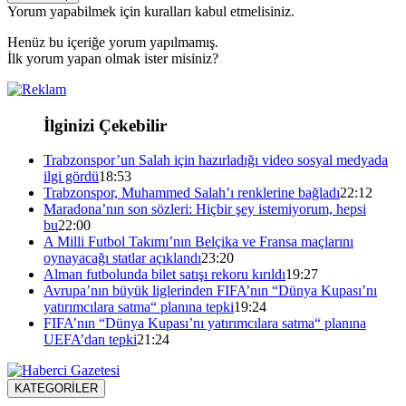
Yorum yapabilmek için kuralları kabul etmelisiniz.
Henüz bu içeriğe yorum yapılmamış.
İlk yorum yapan olmak ister misiniz?
İlginizi Çekebilir
Trabzonspor’un Salah için hazırladığı video sosyal medyada
ilgi gördü
18:53
Trabzonspor, Muhammed Salah’ı renklerine bağladı
22:12
Maradona’nın son sözleri: Hiçbir şey istemiyorum, hepsi
bu
22:00
A Milli Futbol Takımı’nın Belçika ve Fransa maçlarını
oynayacağı statlar açıklandı
23:20
Alman futbolunda bilet satışı rekoru kırıldı
19:27
Avrupa’nın büyük liglerinden FIFA’nın “Dünya Kupası’nı
yatırımcılara satma“ planına tepki
19:24
FIFA’nın “Dünya Kupası’nı yatırımcılara satma“ planına
UEFA’dan tepki
21:24
KATEGORİLER