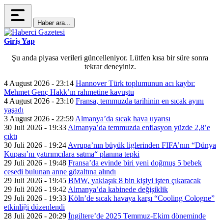
Haber ara...
Giriş Yap
Şu anda piyasa verileri güncelleniyor. Lütfen kısa bir süre sonra
tekrar deneyiniz.
4 August 2026 - 23:14
Hannover Türk toplumunun acı kaybı:
Mehmet Genç Hakk’ın rahmetine kavuştu
4 August 2026 - 23:10
Fransa, temmuzda tarihinin en sıcak ayını
yaşadı
3 August 2026 - 22:59
Almanya’da sıcak hava uyarısı
30 Juli 2026 - 19:33
Almanya’da temmuzda enflasyon yüzde 2,8’e
çıktı
30 Juli 2026 - 19:24
Avrupa’nın büyük liglerinden FIFA’nın “Dünya
Kupası’nı yatırımcılara satma“ planına tepki
29 Juli 2026 - 19:48
Fransa’da evinde biri yeni doğmuş 5 bebek
cesedi bulunan anne gözaltına alındı
29 Juli 2026 - 19:45
BMW, yaklaşık 8 bin kişiyi işten çıkaracak
29 Juli 2026 - 19:42
Almanya’da kabinede değişiklik
29 Juli 2026 - 19:33
Köln’de sıcak havaya karşı “Cooling Cologne”
etkinliği düzenlendi
28 Juli 2026 - 20:29
İngiltere’de 2025 Temmuz-Ekim döneminde