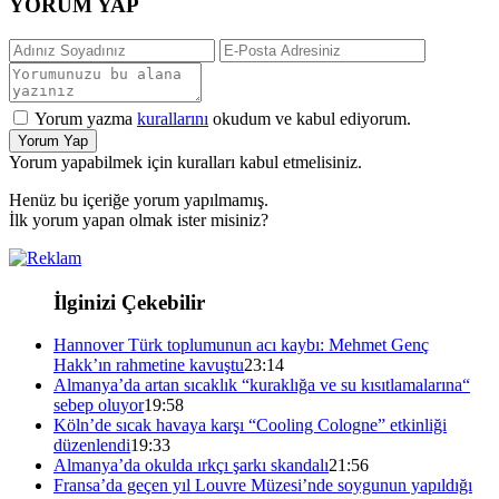
YORUM YAP
Yorum yazma
kurallarını
okudum ve kabul ediyorum.
Yorum Yap
Yorum yapabilmek için kuralları kabul etmelisiniz.
Henüz bu içeriğe yorum yapılmamış.
İlk yorum yapan olmak ister misiniz?
İlginizi Çekebilir
Hannover Türk toplumunun acı kaybı: Mehmet Genç
Hakk’ın rahmetine kavuştu
23:14
Almanya’da artan sıcaklık “kuraklığa ve su kısıtlamalarına“
sebep oluyor
19:58
Köln’de sıcak havaya karşı “Cooling Cologne” etkinliği
düzenlendi
19:33
Almanya’da okulda ırkçı şarkı skandalı
21:56
Fransa’da geçen yıl Louvre Müzesi’nde soygunun yapıldığı