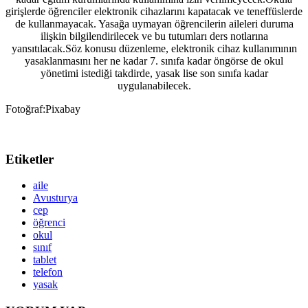
girişlerde öğrenciler elektronik cihazlarını kapatacak ve teneffüslerde
de kullanmayacak. Yasağa uymayan öğrencilerin aileleri duruma
ilişkin bilgilendirilecek ve bu tutumları ders notlarına
yansıtılacak.Söz konusu düzenleme, elektronik cihaz kullanımının
yasaklanmasını her ne kadar 7. sınıfa kadar öngörse de okul
yönetimi istediği takdirde, yasak lise son sınıfa kadar
uygulanabilecek.
Fotoğraf:Pixabay
Etiketler
aile
Avusturya
cep
öğrenci
okul
sınıf
tablet
telefon
yasak