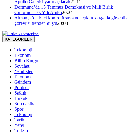
Apollo Galerisi yarın açılacak
21:11
Dortmund’da 15 Temmuz Demokrasi ve Milli Birlik
Günü’nün 10. Yılı Anıldı
20:24
Almanya’da bilet kontrolü sırasında çıkan kavgada güvenlik
görevlisi trenden düştü
20:08
KATEGORİLER
Teknoloji
Ekonomi
Bilim Kurgu
Seyahat
Yenilikler
Ekonomi
Gündem
Politika
Sağlık
Hukuk
Son dakika
Spor
Teknoloji
Tarih
Yerel
Turizm