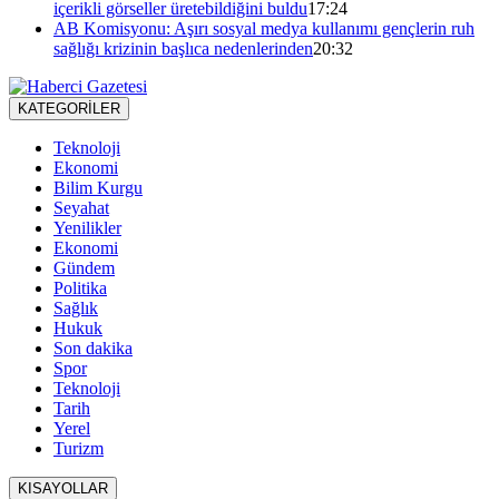
içerikli görseller üretebildiğini buldu
17:24
AB Komisyonu: Aşırı sosyal medya kullanımı gençlerin ruh
sağlığı krizinin başlıca nedenlerinden
20:32
KATEGORİLER
Teknoloji
Ekonomi
Bilim Kurgu
Seyahat
Yenilikler
Ekonomi
Gündem
Politika
Sağlık
Hukuk
Son dakika
Spor
Teknoloji
Tarih
Yerel
Turizm
KISAYOLLAR