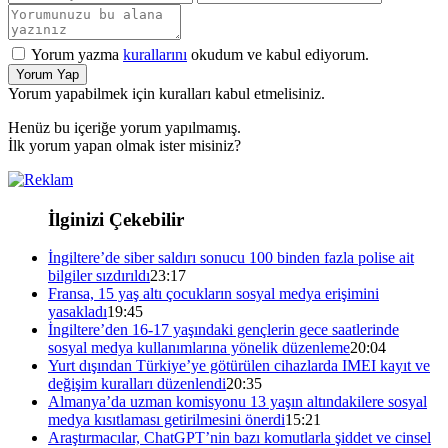
Yorum yazma
kurallarını
okudum ve kabul ediyorum.
Yorum Yap
Yorum yapabilmek için kuralları kabul etmelisiniz.
Henüz bu içeriğe yorum yapılmamış.
İlk yorum yapan olmak ister misiniz?
İlginizi Çekebilir
İngiltere’de siber saldırı sonucu 100 binden fazla polise ait
bilgiler sızdırıldı
23:17
Fransa, 15 yaş altı çocukların sosyal medya erişimini
yasakladı
19:45
İngiltere’den 16-17 yaşındaki gençlerin gece saatlerinde
sosyal medya kullanımlarına yönelik düzenleme
20:04
Yurt dışından Türkiye’ye götürülen cihazlarda IMEI kayıt ve
değişim kuralları düzenlendi
20:35
Almanya’da uzman komisyonu 13 yaşın altındakilere sosyal
medya kısıtlaması getirilmesini önerdi
15:21
Araştırmacılar, ChatGPT’nin bazı komutlarla şiddet ve cinsel