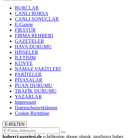
BURÇLAR
CANLI BORSA
CANLI SONUÇLAR
E-Gazete
FİKSTÜR
FİRMA REHBERİ
GAZETELER
HAVA DURUMU
HİSSELER
İLETİŞİM
KÜNYE
NAMAZ VAKİTLERİ
PARİTELER
PİYASALAR
PUAN DURUMU
TRAFİK DURUMU
YAZARLAR
Impressum
Datenschutzerklärung
Cookie-Richtlinie
E-BÜLTEN
haberci-gazetesi.de
e-bültenine abone olarak, tarafınıza haber,