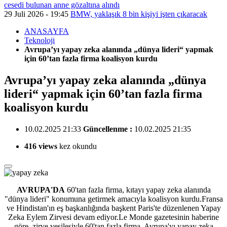
cesedi bulunan anne gözaltına alındı
29 Juli 2026 - 19:45
BMW, yaklaşık 8 bin kişiyi işten çıkaracak
ANASAYFA
Teknoloji
Avrupa’yı yapay zeka alanında „dünya lideri“ yapmak
için 60’tan fazla firma koalisyon kurdu
Avrupa’yı yapay zeka alanında „dünya
lideri“ yapmak için 60’tan fazla firma
koalisyon kurdu
10.02.2025 21:33
Güncellenme :
10.02.2025 21:35
416 views
kez okundu
AVRUPA'DA
60'tan fazla firma, kıtayı yapay zeka alanında
"dünya lideri" konumuna getirmek amacıyla koalisyon kurdu.
Fransa
ve Hindistan'ın eş başkanlığında başkent Paris'te düzenlenen Yapay
Zeka Eylem Zirvesi devam ediyor.Le Monde gazetesinin haberine
göre, zirve vesilesiyle 60'tan fazla firma, Avrupa'yı yapay zeka