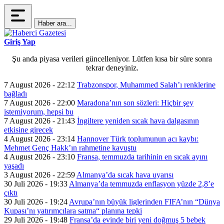
Haber ara...
Giriş Yap
Şu anda piyasa verileri güncelleniyor. Lütfen kısa bir süre sonra
tekrar deneyiniz.
7 August 2026 - 22:12
Trabzonspor, Muhammed Salah’ı renklerine
bağladı
7 August 2026 - 22:00
Maradona’nın son sözleri: Hiçbir şey
istemiyorum, hepsi bu
7 August 2026 - 21:43
İngiltere yeniden sıcak hava dalgasının
etkisine girecek
4 August 2026 - 23:14
Hannover Türk toplumunun acı kaybı:
Mehmet Genç Hakk’ın rahmetine kavuştu
4 August 2026 - 23:10
Fransa, temmuzda tarihinin en sıcak ayını
yaşadı
3 August 2026 - 22:59
Almanya’da sıcak hava uyarısı
30 Juli 2026 - 19:33
Almanya’da temmuzda enflasyon yüzde 2,8’e
çıktı
30 Juli 2026 - 19:24
Avrupa’nın büyük liglerinden FIFA’nın “Dünya
Kupası’nı yatırımcılara satma“ planına tepki
29 Juli 2026 - 19:48
Fransa’da evinde biri yeni doğmuş 5 bebek