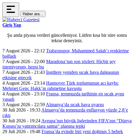
Haber ara...
Giriş Yap
Şu anda piyasa verileri güncelleniyor. Lütfen kısa bir süre sonra
tekrar deneyiniz.
7 August 2026 - 22:12
Trabzonspor, Muhammed Salah’ı renklerine
bağladı
7 August 2026 - 22:00
Maradona’nın son sözleri: Hiçbir şey
istemiyorum, hepsi bu
7 August 2026 - 21:43
İngiltere yeniden sıcak hava dalgasının
etkisine girecek
4 August 2026 - 23:14
Hannover Türk toplumunun acı kaybı:
Mehmet Genç Hakk’ın rahmetine kavuştu
4 August 2026 - 23:10
Fransa, temmuzda tarihinin en sıcak ayını
yaşadı
3 August 2026 - 22:59
Almanya’da sıcak hava uyarısı
30 Juli 2026 - 19:33
Almanya’da temmuzda enflasyon yüzde 2,8’e
çıktı
30 Juli 2026 - 19:24
Avrupa’nın büyük liglerinden FIFA’nın “Dünya
Kupası’nı yatırımcılara satma“ planına tepki
29 Juli 2026 - 19:48
Fransa’da evinde biri yeni doğmuş 5 bebek