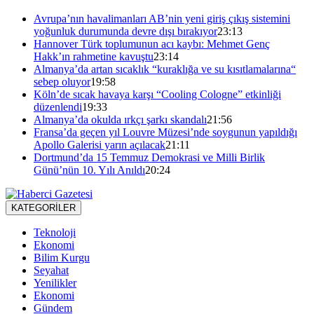
Avrupa’nın havalimanları AB’nin yeni giriş çıkış sistemini
yoğunluk durumunda devre dışı bırakıyor
23:13
Hannover Türk toplumunun acı kaybı: Mehmet Genç
Hakk’ın rahmetine kavuştu
23:14
Almanya’da artan sıcaklık “kuraklığa ve su kısıtlamalarına“
sebep oluyor
19:58
Köln’de sıcak havaya karşı “Cooling Cologne” etkinliği
düzenlendi
19:33
Almanya’da okulda ırkçı şarkı skandalı
21:56
Fransa’da geçen yıl Louvre Müzesi’nde soygunun yapıldığı
Apollo Galerisi yarın açılacak
21:11
Dortmund’da 15 Temmuz Demokrasi ve Milli Birlik
Günü’nün 10. Yılı Anıldı
20:24
KATEGORİLER
Teknoloji
Ekonomi
Bilim Kurgu
Seyahat
Yenilikler
Ekonomi
Gündem