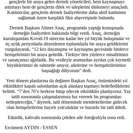
gençlerle bir araya gelen dernek yöneticileri, hem kaynaşmayı
artırmayı hem de gençlerin dilek ve taleplerini dinlemeyi amaçladı.
Katılımcılar, gençlerin dernek faaliyetlerine daha aktif katılımını
sağlamak üzere karşılıklı fikir alışverişinde bulundu.
Dernek Başkanı Ahmet Anaç, programda yaptığı konuşmada
derneğin faaliyetleri hakkında bilgi verdi. Anaç, derneğin
kuruluşundan Kovid-19 sürecine kadar her yıl büyük buluşmalar ve
üç aylık periyotlarla düzenlenen toplantılarla bir araya geldiklerini
vurgulayarak, “12 kez dayanışma ve kaynaşma gecesinde binlerce
hemşehrimizi bir araya getirdik. Türkiye’den yüzlerce misafirimizi
ve sanatçımızı ağırladık. Bu vesileyle aramızdan ayrılan çok kıymetli
büyüklerimizi de rahmetle anıyor, ailelerine ve hemşehrilerimize
başsağlığı diliyorum” dedi.
Yeni dönem planlarına da değinen Başkan Anaç, önümüzdeki yıl
etkinlikleri kapalı salonlardan açık alanlara taşımayı hedeflediklerini
belirtti. “7’den 70’e herkese hitap edecek etkinlikler planlıyoruz. Yaz
tatili sonrasında çalışmalarımıza hız vererek bu programları
netleştireceğiz,” diyerek, tatil döneminde memleketlerine gidecek
olan hemşehrilerine hayırlı yolculuklar ve huzurlu bir tatil diledi.
Etkinlik, kahvaltı sonrasında çekilen aile fotoğrafıyla sona erdi.
Ercüment AYDIN / ESSEN