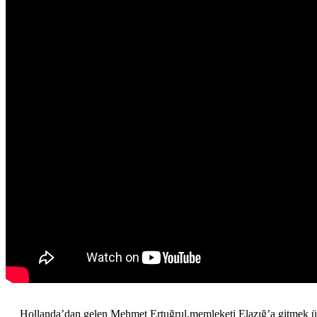
Hollanda’dan gelen Mehmet Ertuğrul,memleketi Elazığ’a gitmek üzer