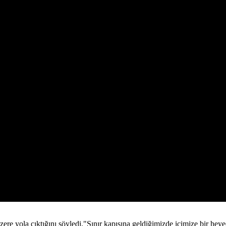
e yola çıktığını söyledi."Sınır kapısına geldiğimizde içimize bir heyec