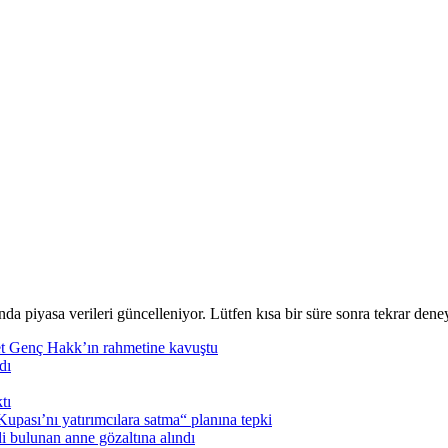
nda piyasa verileri güncelleniyor. Lütfen kısa bir süre sonra tekrar deney
t Genç Hakk’ın rahmetine kavuştu
dı
tı
pası’nı yatırımcılara satma“ planına tepki
i bulunan anne gözaltına alındı