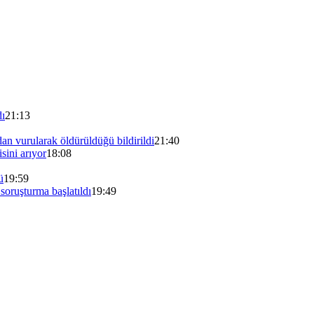
dı
21:13
ndan vurularak öldürüldüğü bildirildi
21:40
sini arıyor
18:08
ü
19:59
soruşturma başlatıldı
19:49