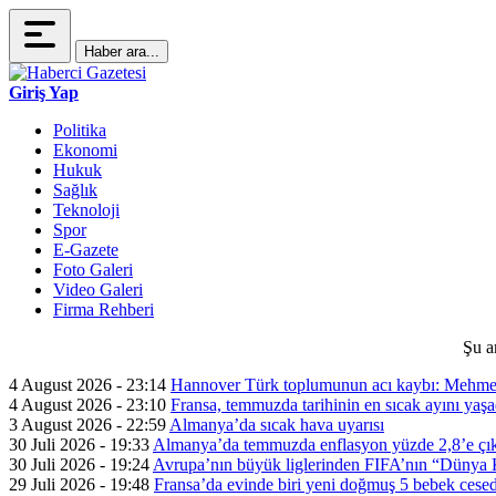
Haber ara...
Giriş Yap
Politika
Ekonomi
Hukuk
Sağlık
Teknoloji
Spor
E-Gazete
Foto Galeri
Video Galeri
Firma Rehberi
Şu a
4 August 2026 - 23:14
Hannover Türk toplumunun acı kaybı: Mehme
4 August 2026 - 23:10
Fransa, temmuzda tarihinin en sıcak ayını yaşa
3 August 2026 - 22:59
Almanya’da sıcak hava uyarısı
30 Juli 2026 - 19:33
Almanya’da temmuzda enflasyon yüzde 2,8’e çık
30 Juli 2026 - 19:24
Avrupa’nın büyük liglerinden FIFA’nın “Dünya Ku
29 Juli 2026 - 19:48
Fransa’da evinde biri yeni doğmuş 5 bebek cesed