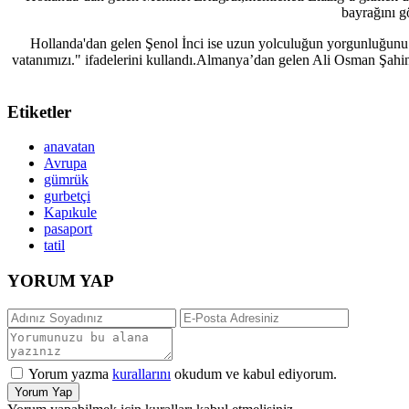
bayrağını g
Hollanda'dan gelen Şenol İnci ise uzun yolculuğun yorgunluğunu
vatanımızı." ifadelerini kullandı.Almanya’dan gelen Ali Osman Şahi
Etiketler
anavatan
Avrupa
gümrük
gurbetçi
Kapıkule
pasaport
tatil
YORUM YAP
Yorum yazma
kurallarını
okudum ve kabul ediyorum.
Yorum Yap