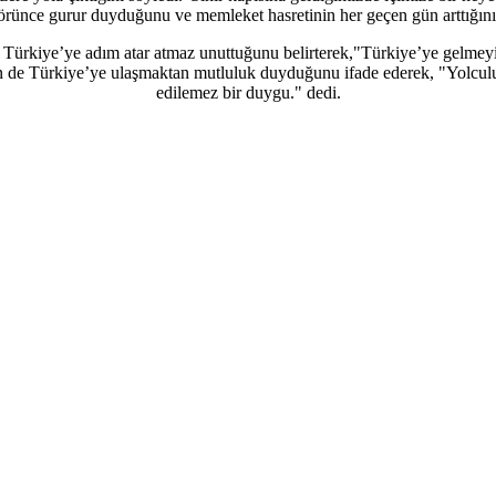
örünce gurur duyduğunu ve memleket hasretinin her geçen gün arttığını d
 Türkiye’ye adım atar atmaz unuttuğunu belirterek,"Türkiye’ye gelme
n de Türkiye’ye ulaşmaktan mutluluk duyduğunu ifade ederek, "Yolculu
edilemez bir duygu." dedi.