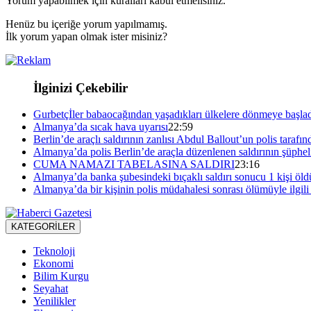
Yorum yapabilmek için kuralları kabul etmelisiniz.
Henüz bu içeriğe yorum yapılmamış.
İlk yorum yapan olmak ister misiniz?
İlginizi Çekebilir
Gurbetçİler babaocağından yaşadıkları ülkelere dönmeye başla
Almanya’da sıcak hava uyarısı
22:59
Berlin’de araçlı saldırının zanlısı Abdul Ballout’un polis tarafı
Almanya’da polis Berlin’de araçla düzenlenen saldırının şüpheli
CUMA NAMAZI TABELASINA SALDIRI
23:16
Almanya’da banka şubesindeki bıçaklı saldırı sonucu 1 kişi öld
Almanya’da bir kişinin polis müdahalesi sonrası ölümüyle ilgili 
KATEGORİLER
Teknoloji
Ekonomi
Bilim Kurgu
Seyahat
Yenilikler