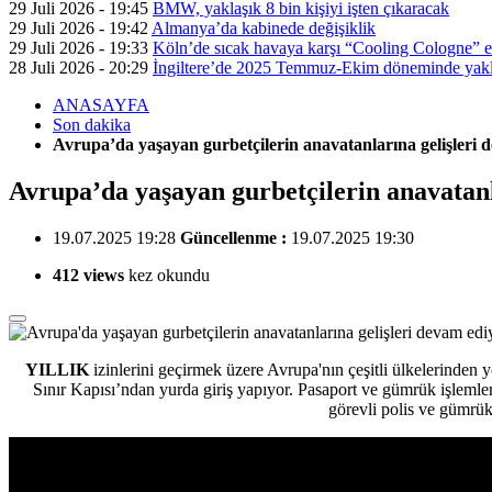
29 Juli 2026 - 19:45
BMW, yaklaşık 8 bin kişiyi işten çıkaracak
29 Juli 2026 - 19:42
Almanya’da kabinede değişiklik
29 Juli 2026 - 19:33
Köln’de sıcak havaya karşı “Cooling Cologne” et
28 Juli 2026 - 20:29
İngiltere’de 2025 Temmuz-Ekim döneminde yaklaş
ANASAYFA
Son dakika
Avrupa’da yaşayan gurbetçilerin anavatanlarına gelişleri
Avrupa’da yaşayan gurbetçilerin anavatan
19.07.2025 19:28
Güncellenme :
19.07.2025 19:30
412 views
kez okundu
YILLIK
izinlerini geçirmek üzere Avrupa'nın çeşitli ülkelerinden y
Sınır Kapısı’ndan yurda giriş yapıyor. Pasaport ve gümrük işlemle
görevli polis ve gümrük 