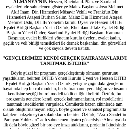
ALMANYA'NIN
Hessen, Rheinland-Pfalz ve Saarland
eyaletlerinde sahnelenen gösteriye Mainz Başkonsolosu Mehmet
Akif İnam, Din Hizmetleri Müşavir Vekili ve Frankfurt Din
Hizmetleri Ataşesi Burhan Selim, Mainz Din Hizmetleri Ataşesi
Mehmet Uslu, DİTİB Yönetim kurulu Üyesi ve Hessen DİTİB
Eyalet Birliği Başkanı Yasin Öztürk, Rheinland-Pfalz Eyalet Birliği
Başkanı Yücel Önder, Saarland Eyalet Birliği Başkanı Kamuran
Başpınar, eyalet birlikleri yönetim kurulu üyeleri, eyalet kadın,
geçlik ve veli birliği temsilcileri ile dernek başkanları, din görevlileri
ve çok sayıda devetli katıldı
.
''GENÇLERİMİZE KENDİ GERÇEK KAHRAMANLARINI
TANITMAK İSTEDİK''
Böyle güzel bir programı gerçekleştirmiş olmanın gururunu
yaşadıklarını belirten DİTİB Yöneti Kurulu Üyesi ve Hessen DİTİB
Eyalet Birliği Başkanı Yasin Öztürk, yetişme çağındaki gençlerin
hayatında hep bir rol modelin, bir kahramanın yer aldığını ve insanın
kendisine seçtiği bu rol modeli taklit ettiğini belirtti. Öztürk, bu
programla gençlere kendi gerçek kahramanlarını, rol modellerini
tanıtmak istediklerini vurguladı. Camilerde bazen zihinlerde tam
olarak oluşturulamayan etkiyi, böyle görsel ve sanatsal programlarla
kalplere nakşetmeyi arzuladıklarını belirten Öztürk, "Asr-ı Saadet’in
Parlayan Yıldızları" adlı sahnelenen tiyatro gösterisiyle Almanya’da
ilk defa böyle güzel bir projeye imza attıklarını, projenin ikincisinde