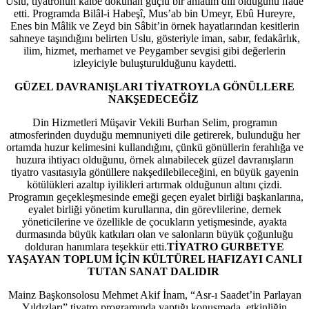
Uslu, tiyatronun kalbe dokunan güçlü bir anlatım dili olduğunu ifade
etti. Programda Bilâl-i Habeşî, Mus’ab bin Umeyr, Ebû Hureyre,
Enes bin Mâlik ve Zeyd bin Sâbit’in örnek hayatlarından kesitlerin
sahneye taşındığını belirten Uslu, gösteriyle iman, sabır, fedakârlık,
ilim, hizmet, merhamet ve Peygamber sevgisi gibi değerlerin
izleyiciyle buluşturulduğunu kaydetti.
GÜZEL DAVRANIŞLARI TİYATROYLA GÖNÜLLERE
NAKŞEDECEĞİZ
Din Hizmetleri Müşavir Vekili Burhan Selim, programın
atmosferinden duyduğu memnuniyeti dile getirerek, bulunduğu her
ortamda huzur kelimesini kullandığını, çünkü gönüllerin ferahlığa ve
huzura ihtiyacı olduğunu, örnek alınabilecek güzel davranışların
tiyatro vasıtasıyla gönüllere nakşedilebileceğini, en büyük gayenin
kötülükleri azaltıp iyilikleri artırmak olduğunun altını çizdi.
Programın geçekleşmesinde emeği geçen eyalet birliği başkanlarına,
eyalet birliği yönetim kurullarına, din görevlilerine, dernek
yöneticilerine ve özellikle de çocukların yetişmesinde, ayakta
durmasında büyük katkıları olan ve salonların büyük çoğunluğu
dolduran hanımlara teşekkür etti.
TİYATRO GURBETYE
YAŞAYAN TOPLUM İÇİN KÜLTÜREL HAFIZAYI CANLI
TUTAN SANAT DALIDIR
Mainz Başkonsolosu Mehmet Akif İnam, “Asr-ı Saadet’in Parlayan
Yıldızları” tiyatro programında yaptığı konuşmada, etkinliğin