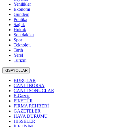
Yenilikler
Ekonomi
Gündem
Politika
Sağlık
Hukuk
Son dakika
Spor
Teknoloji
Tarih
Yerel
Turizm
KISAYOLLAR
BURÇLAR
CANLI BORSA
CANLI SONUÇLAR
E-Gazete
FİKSTÜR
FİRMA REHBERİ
GAZETELER
HAVA DURUMU
HİSSELER
İLETİŞİM