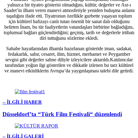
yalnızca bir tiyatro gösterisi olmadığını, kültür, değerler ve Asr-ı
Saadet’in ilham veren manevi atmosferiyle yeniden buluşma anlamı
taşıdığını ifade etti. Tiyatronun özellikle gurbette yaşayan toplum
için kültürel hafızayı canlı tutan önemli bir sanat dalı olduğunu
belirten İnam, bu tür faaliyetlerin vatandaşları birbirine bağladığını,
toplumsal bağları güçlendirdiğini; geçmiş, tarih ve değerlerle irtibatı
diri tuttuğunu sözlerine ekledi.
Sahabe hayatlarından ilhamla hazırlanan gösteride iman, sadakat,
fedakarlık, sabır, cesaret, ilim, hizmet, merhamet ve Peygamber
sevgisi gibi değerler sahne diliyle izleyicilere aktarıldı.Katılımcılar
tarafından yoğun ilgi gösterilen ve dikkatle izlenen bu tarz kültürel
ve manevi etkinliklerin Avrupa’da yaygınlaşması talebi dile getirdi.
-- İLGİLİ HABER
Düsseldorf’ta “Türk Film Festivali“ düzenlendi
-- İLGİLİ GALERİ