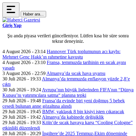
Haber ara...
Giriş Yap
Şu anda piyasa verileri güncelleniyor. Lütfen kısa bir süre sonra
tekrar deneyiniz.
4 August 2026 - 23:14
Hannover Türk toplumunun acı kaybı:
Mehmet Genç Hakk’ın rahmetine kavuştu
4 August 2026 - 23:10
Fransa, temmuzda tarihinin en sıcak ayını
yaşadı
3 August 2026 - 22:59
Almanya’da sıcak hava uyarısı
30 Juli 2026 - 19:33
Almanya’da temmuzda enflasyon yüzde 2,8’e
çıktı
30 Juli 2026 - 19:24
Avrupa’nın büyük liglerinden FIFA’nın “Dünya
Kupası’nı yatırımcılara satma“ planına tepki
29 Juli 2026 - 19:48
Fransa’da evinde biri yeni doğmuş 5 bebek
cesedi bulunan anne gözaltına alındı
29 Juli 2026 - 19:45
BMW, yaklaşık 8 bin kişiyi işten çıkaracak
29 Juli 2026 - 19:42
Almanya’da kabinede değişiklik
29 Juli 2026 - 19:33
Köln’de sıcak havaya karşı “Cooling Cologne”
etkinliği düzenlendi
28 Juli 2026 - 20:29
İngiltere’de 2025 Temmuz-Ekim döneminde