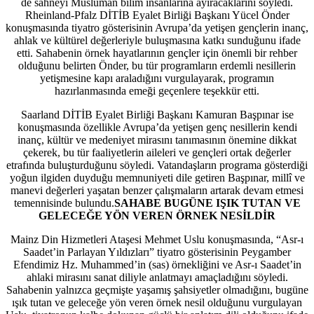
de sahneyi Müslüman bilim insanlarına ayıracaklarını söyledi.
Rheinland-Pfalz DİTİB Eyalet Birliği Başkanı Yücel Önder
konuşmasında tiyatro gösterisinin Avrupa’da yetişen gençlerin inanç,
ahlak ve kültürel değerleriyle buluşmasına katkı sunduğunu ifade
etti. Sahabenin örnek hayatlarının gençler için önemli bir rehber
olduğunu belirten Önder, bu tür programların erdemli nesillerin
yetişmesine kapı araladığını vurgulayarak, programın
hazırlanmasında emeği geçenlere teşekkür etti.
Saarland DİTİB Eyalet Birliği Başkanı Kamuran Başpınar ise
konuşmasında özellikle Avrupa’da yetişen genç nesillerin kendi
inanç, kültür ve medeniyet mirasını tanımasının önemine dikkat
çekerek, bu tür faaliyetlerin aileleri ve gençleri ortak değerler
etrafında buluşturduğunu söyledi. Vatandaşların programa gösterdiği
yoğun ilgiden duyduğu memnuniyeti dile getiren Başpınar, millî ve
manevi değerleri yaşatan benzer çalışmaların artarak devam etmesi
temennisinde bulundu.
SAHABE BUGÜNE IŞIK TUTAN VE
GELECEĞE YÖN VEREN ÖRNEK NESİLDİR
Mainz Din Hizmetleri Ataşesi Mehmet Uslu konuşmasında, “Asr-ı
Saadet’in Parlayan Yıldızları” tiyatro gösterisinin Peygamber
Efendimiz Hz. Muhammed’in (sas) örnekliğini ve Asr-ı Saadet’in
ahlaki mirasını sanat diliyle anlatmayı amaçladığını söyledi.
Sahabenin yalnızca geçmişte yaşamış şahsiyetler olmadığını, bugüne
ışık tutan ve geleceğe yön veren örnek nesil olduğunu vurgulayan