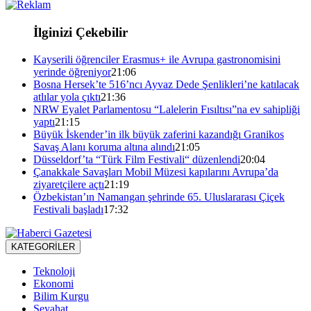
İlginizi Çekebilir
Kayserili öğrenciler Erasmus+ ile Avrupa gastronomisini
yerinde öğreniyor
21:06
Bosna Hersek’te 516’ncı Ayvaz Dede Şenlikleri’ne katılacak
atlılar yola çıktı
21:36
NRW Eyalet Parlamentosu “Lalelerin Fısıltısı”na ev sahipliği
yaptı
21:15
Büyük İskender’in ilk büyük zaferini kazandığı Granikos
Savaş Alanı koruma altına alındı
21:05
Düsseldorf’ta “Türk Film Festivali“ düzenlendi
20:04
Çanakkale Savaşları Mobil Müzesi kapılarını Avrupa’da
ziyaretçilere açtı
21:19
Özbekistan’ın Namangan şehrinde 65. Uluslararası Çiçek
Festivali başladı
17:32
KATEGORİLER
Teknoloji
Ekonomi
Bilim Kurgu
Seyahat