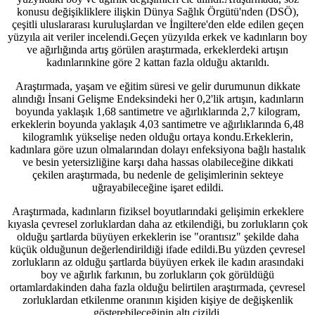
konusu değişikliklere ilişkin Dünya Sağlık Örgütü'nden (DSÖ),
çeşitli uluslararası kuruluşlardan ve İngiltere'den elde edilen geçen
yüzyıla ait veriler incelendi.Geçen yüzyılda erkek ve kadınların boy
ve ağırlığında artış görülen araştırmada, erkeklerdeki artışın
kadınlarınkine göre 2 kattan fazla olduğu aktarıldı.
Araştırmada, yaşam ve eğitim süresi ve gelir durumunun dikkate
alındığı İnsani Gelişme Endeksindeki her 0,2'lik artışın, kadınların
boyunda yaklaşık 1,68 santimetre ve ağırlıklarında 2,7 kilogram,
erkeklerin boyunda yaklaşık 4,03 santimetre ve ağırlıklarında 6,48
kilogramlık yükselişe neden olduğu ortaya kondu.Erkeklerin,
kadınlara göre uzun olmalarından dolayı enfeksiyona bağlı hastalık
ve besin yetersizliğine karşı daha hassas olabileceğine dikkati
çekilen araştırmada, bu nedenle de gelişimlerinin sekteye
uğrayabileceğine işaret edildi.
Araştırmada, kadınların fiziksel boyutlarındaki gelişimin erkeklere
kıyasla çevresel zorluklardan daha az etkilendiği, bu zorlukların çok
olduğu şartlarda büyüyen erkeklerin ise "orantısız" şekilde daha
küçük olduğunun değerlendirildiği ifade edildi.Bu yüzden çevresel
zorlukların az olduğu şartlarda büyüyen erkek ile kadın arasındaki
boy ve ağırlık farkının, bu zorlukların çok görüldüğü
ortamlardakinden daha fazla olduğu belirtilen araştırmada, çevresel
zorluklardan etkilenme oranının kişiden kişiye de değişkenlik
gösterebileceğinin altı çizildi.