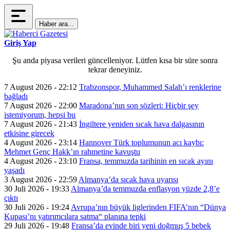
Haber ara...
Giriş Yap
Şu anda piyasa verileri güncelleniyor. Lütfen kısa bir süre sonra
tekrar deneyiniz.
7 August 2026 - 22:12
Trabzonspor, Muhammed Salah’ı renklerine
bağladı
7 August 2026 - 22:00
Maradona’nın son sözleri: Hiçbir şey
istemiyorum, hepsi bu
7 August 2026 - 21:43
İngiltere yeniden sıcak hava dalgasının
etkisine girecek
4 August 2026 - 23:14
Hannover Türk toplumunun acı kaybı:
Mehmet Genç Hakk’ın rahmetine kavuştu
4 August 2026 - 23:10
Fransa, temmuzda tarihinin en sıcak ayını
yaşadı
3 August 2026 - 22:59
Almanya’da sıcak hava uyarısı
30 Juli 2026 - 19:33
Almanya’da temmuzda enflasyon yüzde 2,8’e
çıktı
30 Juli 2026 - 19:24
Avrupa’nın büyük liglerinden FIFA’nın “Dünya
Kupası’nı yatırımcılara satma“ planına tepki
29 Juli 2026 - 19:48
Fransa’da evinde biri yeni doğmuş 5 bebek