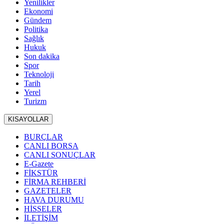
Yenilikler
Ekonomi
Gündem
Politika
Sağlık
Hukuk
Son dakika
Spor
Teknoloji
Tarih
Yerel
Turizm
KISAYOLLAR
BURÇLAR
CANLI BORSA
CANLI SONUÇLAR
E-Gazete
FİKSTÜR
FİRMA REHBERİ
GAZETELER
HAVA DURUMU
HİSSELER
İLETİŞİM