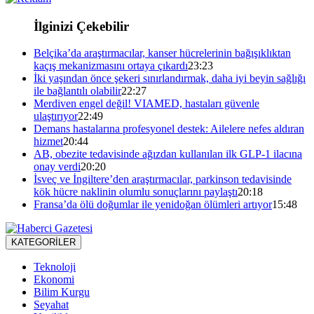
İlginizi Çekebilir
Belçika’da araştırmacılar, kanser hücrelerinin bağışıklıktan
kaçış mekanizmasını ortaya çıkardı
23:23
İki yaşından önce şekeri sınırlandırmak, daha iyi beyin sağlığı
ile bağlantılı olabilir
22:27
Merdiven engel değil! VIAMED, hastaları güvenle
ulaştırıyor
22:49
Demans hastalarına profesyonel destek: Ailelere nefes aldıran
hizmet
20:44
AB, obezite tedavisinde ağızdan kullanılan ilk GLP-1 ilacına
onay verdi
20:20
İsveç ve İngiltere’den araştırmacılar, parkinson tedavisinde
kök hücre naklinin olumlu sonuçlarını paylaştı
20:18
Fransa’da ölü doğumlar ile yenidoğan ölümleri artıyor
15:48
KATEGORİLER
Teknoloji
Ekonomi
Bilim Kurgu
Seyahat