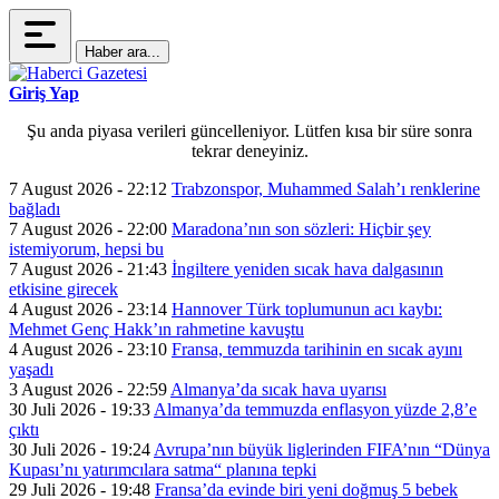
Haber ara...
Giriş Yap
Şu anda piyasa verileri güncelleniyor. Lütfen kısa bir süre sonra
tekrar deneyiniz.
7 August 2026 - 22:12
Trabzonspor, Muhammed Salah’ı renklerine
bağladı
7 August 2026 - 22:00
Maradona’nın son sözleri: Hiçbir şey
istemiyorum, hepsi bu
7 August 2026 - 21:43
İngiltere yeniden sıcak hava dalgasının
etkisine girecek
4 August 2026 - 23:14
Hannover Türk toplumunun acı kaybı:
Mehmet Genç Hakk’ın rahmetine kavuştu
4 August 2026 - 23:10
Fransa, temmuzda tarihinin en sıcak ayını
yaşadı
3 August 2026 - 22:59
Almanya’da sıcak hava uyarısı
30 Juli 2026 - 19:33
Almanya’da temmuzda enflasyon yüzde 2,8’e
çıktı
30 Juli 2026 - 19:24
Avrupa’nın büyük liglerinden FIFA’nın “Dünya
Kupası’nı yatırımcılara satma“ planına tepki
29 Juli 2026 - 19:48
Fransa’da evinde biri yeni doğmuş 5 bebek