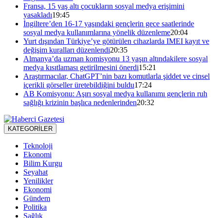
Fransa, 15 yaş altı çocukların sosyal medya erişimini
yasakladı
19:45
İngiltere’den 16-17 yaşındaki gençlerin gece saatlerinde
sosyal medya kullanımlarına yönelik düzenleme
20:04
Yurt dışından Türkiye’ye götürülen cihazlarda IMEI kayıt ve
değişim kuralları düzenlendi
20:35
Almanya’da uzman komisyonu 13 yaşın altındakilere sosyal
medya kısıtlaması getirilmesini önerdi
15:21
Araştırmacılar, ChatGPT’nin bazı komutlarla şiddet ve cinsel
içerikli görseller üretebildiğini buldu
17:24
AB Komisyonu: Aşırı sosyal medya kullanımı gençlerin ruh
sağlığı krizinin başlıca nedenlerinden
20:32
KATEGORİLER
Teknoloji
Ekonomi
Bilim Kurgu
Seyahat
Yenilikler
Ekonomi
Gündem
Politika
Sağlık