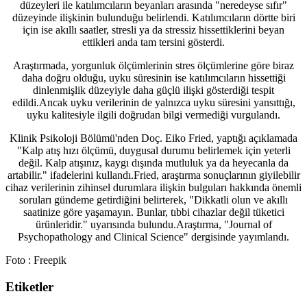
düzeyleri ile katılımcıların beyanları arasında "neredeyse sıfır"
düzeyinde ilişkinin bulunduğu belirlendi. Katılımcıların dörtte biri
için ise akıllı saatler, stresli ya da stressiz hissettiklerini beyan
ettikleri anda tam tersini gösterdi.
Araştırmada, yorgunluk ölçümlerinin stres ölçümlerine göre biraz
daha doğru olduğu, uyku süresinin ise katılımcıların hissettiği
dinlenmişlik düzeyiyle daha güçlü ilişki gösterdiği tespit
edildi.Ancak uyku verilerinin de yalnızca uyku süresini yansıttığı,
uyku kalitesiyle ilgili doğrudan bilgi vermediği vurgulandı.
Klinik Psikoloji Bölümü'nden Doç. Eiko Fried, yaptığı açıklamada
"Kalp atış hızı ölçümü, duygusal durumu belirlemek için yeterli
değil. Kalp atışınız, kaygı dışında mutluluk ya da heyecanla da
artabilir." ifadelerini kullandı.Fried, araştırma sonuçlarının giyilebilir
cihaz verilerinin zihinsel durumlara ilişkin bulguları hakkında önemli
soruları gündeme getirdiğini belirterek, "Dikkatli olun ve akıllı
saatinize göre yaşamayın. Bunlar, tıbbi cihazlar değil tüketici
ürünleridir." uyarısında bulundu.Araştırma, "Journal of
Psychopathology and Clinical Science" dergisinde yayımlandı.
Foto : Freepik
Etiketler