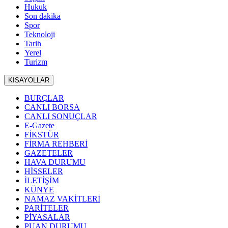
Hukuk
Son dakika
Spor
Teknoloji
Tarih
Yerel
Turizm
KISAYOLLAR
BURÇLAR
CANLI BORSA
CANLI SONUÇLAR
E-Gazete
FİKSTÜR
FİRMA REHBERİ
GAZETELER
HAVA DURUMU
HİSSELER
İLETİŞİM
KÜNYE
NAMAZ VAKİTLERİ
PARİTELER
PİYASALAR
PUAN DURUMU