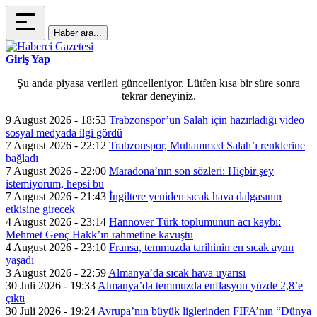
Haber ara...
Giriş Yap
Şu anda piyasa verileri güncelleniyor. Lütfen kısa bir süre sonra
tekrar deneyiniz.
9 August 2026 - 18:53
Trabzonspor’un Salah için hazırladığı video
sosyal medyada ilgi gördü
7 August 2026 - 22:12
Trabzonspor, Muhammed Salah’ı renklerine
bağladı
7 August 2026 - 22:00
Maradona’nın son sözleri: Hiçbir şey
istemiyorum, hepsi bu
7 August 2026 - 21:43
İngiltere yeniden sıcak hava dalgasının
etkisine girecek
4 August 2026 - 23:14
Hannover Türk toplumunun acı kaybı:
Mehmet Genç Hakk’ın rahmetine kavuştu
4 August 2026 - 23:10
Fransa, temmuzda tarihinin en sıcak ayını
yaşadı
3 August 2026 - 22:59
Almanya’da sıcak hava uyarısı
30 Juli 2026 - 19:33
Almanya’da temmuzda enflasyon yüzde 2,8’e
çıktı
30 Juli 2026 - 19:24
Avrupa’nın büyük liglerinden FIFA’nın “Dünya