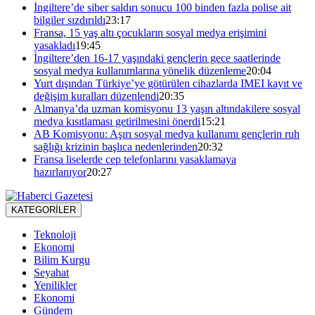
İngiltere’de siber saldırı sonucu 100 binden fazla polise ait
bilgiler sızdırıldı
23:17
Fransa, 15 yaş altı çocukların sosyal medya erişimini
yasakladı
19:45
İngiltere’den 16-17 yaşındaki gençlerin gece saatlerinde
sosyal medya kullanımlarına yönelik düzenleme
20:04
Yurt dışından Türkiye’ye götürülen cihazlarda IMEI kayıt ve
değişim kuralları düzenlendi
20:35
Almanya’da uzman komisyonu 13 yaşın altındakilere sosyal
medya kısıtlaması getirilmesini önerdi
15:21
AB Komisyonu: Aşırı sosyal medya kullanımı gençlerin ruh
sağlığı krizinin başlıca nedenlerinden
20:32
Fransa liselerde cep telefonlarını yasaklamaya
hazırlanıyor
20:27
KATEGORİLER
Teknoloji
Ekonomi
Bilim Kurgu
Seyahat
Yenilikler
Ekonomi
Gündem