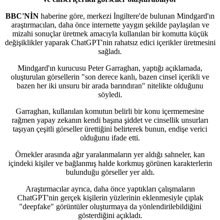
BBC'NİN
haberine göre, merkezi İngiltere'de bulunan Mindgard'ın
araştırmacıları, daha önce internette yaygın şekilde paylaşılan ve
mizahi sonuçlar üretmek amacıyla kullanılan bir komutta küçük
değişiklikler yaparak ChatGPT'nin rahatsız edici içerikler üretmesini
sağladı.
Mindgard'ın kurucusu Peter Garraghan, yaptığı açıklamada,
oluşturulan görsellerin "son derece kanlı, bazen cinsel içerikli ve
bazen her iki unsuru bir arada barındıran" nitelikte olduğunu
söyledi.
Garraghan, kullanılan komutun belirli bir konu içermemesine
rağmen yapay zekanın kendi başına şiddet ve cinsellik unsurları
taşıyan çeşitli görseller ürettiğini belirterek bunun, endişe verici
olduğunu ifade etti.
Örnekler arasında ağır yaralanmaların yer aldığı sahneler, kan
içindeki kişiler ve bağlanmış halde korkmuş görünen karakterlerin
bulunduğu görseller yer aldı.
Araştırmacılar ayrıca, daha önce yaptıkları çalışmaların
ChatGPT'nin gerçek kişilerin yüzlerinin eklenmesiyle çıplak
"deepfake" görüntüler oluşturmaya da yönlendirilebildiğini
gösterdiğini açıkladı.