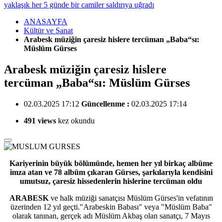
yaklaşık her 5 günde bir camiler saldırıya uğradı
ANASAYFA
Kültür ve Sanat
Arabesk müziğin çaresiz hislere tercüman „Baba“sı:
Müslüm Gürses
Arabesk müziğin çaresiz hislere
tercüman „Baba“sı: Müslüm Gürses
02.03.2025 17:12
Güncellenme :
02.03.2025 17:14
491 views
kez okundu
Kariyerinin büyük bölümünde, hemen her yıl birkaç albüme
imza atan ve 78 albüm çıkaran Gürses, şarkılarıyla kendisini
umutsuz, çaresiz hissedenlerin hislerine tercüman oldu
ARABESK
ve halk müziği sanatçısı Müslüm Gürses'in vefatının
üzerinden 12 yıl geçti."Arabeskin Babası" veya "Müslüm Baba"
olarak tanınan, gerçek adı Müslüm Akbaş olan sanatçı, 7 Mayıs