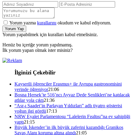
Yorum yazma
kurallarını
okudum ve kabul ediyorum.
Yorum Yap
Yorum yapabilmek için kuralları kabul etmelisiniz.
Henüz bu içeriğe yorum yapılmamış.
İlk yorum yapan olmak ister misiniz?
İlginizi Çekebilir
Kayserili öğrenciler Erasmus+ ile Avrupa gastronomisini
yerinde öğreniyor
21:06
Bosna Hersek’te 516’ncı Ayvaz Dede Şenlikleri’ne katılacak
atlılar yola çıktı
21:36
“Asr-ı Saadet’in Parlayan Yıldızları” adlı tiyatro gösterisi
yoğun ilgi gördü
17:13
NRW Eyalet Parlamentosu “Lalelerin Fısıltısı”na ev sahipliği
yaptı
21:15
Büyük İskender’in ilk büyük zaferini kazandığı Granikos
Savaş Alanı koruma altına alındı
21:05