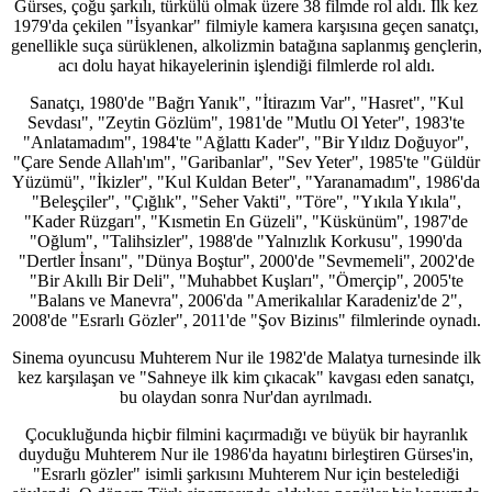
Gürses, çoğu şarkılı, türkülü olmak üzere 38 filmde rol aldı. İlk kez
1979'da çekilen "İsyankar" filmiyle kamera karşısına geçen sanatçı,
genellikle suça sürüklenen, alkolizmin batağına saplanmış gençlerin,
acı dolu hayat hikayelerinin işlendiği filmlerde rol aldı.
Sanatçı, 1980'de "Bağrı Yanık", "İtirazım Var", "Hasret", "Kul
Sevdası", "Zeytin Gözlüm", 1981'de "Mutlu Ol Yeter", 1983'te
"Anlatamadım", 1984'te "Ağlattı Kader", "Bir Yıldız Doğuyor",
"Çare Sende Allah'ım", "Garibanlar", "Sev Yeter", 1985'te "Güldür
Yüzümü", "İkizler", "Kul Kuldan Beter", "Yaranamadım", 1986'da
"Beleşçiler", "Çığlık", "Seher Vakti", "Töre", "Yıkıla Yıkıla",
"Kader Rüzgarı", "Kısmetin En Güzeli", "Küskünüm", 1987'de
"Oğlum", "Talihsizler", 1988'de "Yalnızlık Korkusu", 1990'da
"Dertler İnsanı", "Dünya Boştur", 2000'de "Sevmemeli", 2002'de
"Bir Akıllı Bir Deli", "Muhabbet Kuşları", "Ömerçip", 2005'te
"Balans ve Manevra", 2006'da "Amerikalılar Karadeniz'de 2",
2008'de "Esrarlı Gözler", 2011'de "Şov Bizinıs" filmlerinde oynadı.
Sinema oyuncusu Muhterem Nur ile 1982'de Malatya turnesinde ilk
kez karşılaşan ve "Sahneye ilk kim çıkacak" kavgası eden sanatçı,
bu olaydan sonra Nur'dan ayrılmadı.
Çocukluğunda hiçbir filmini kaçırmadığı ve büyük bir hayranlık
duyduğu Muhterem Nur ile 1986'da hayatını birleştiren Gürses'in,
"Esrarlı gözler" isimli şarkısını Muhterem Nur için bestelediği