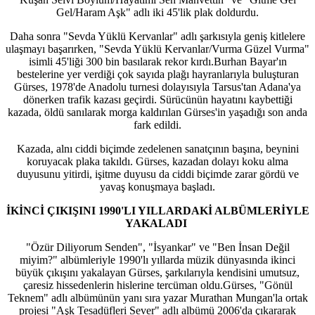
Gel/Haram Aşk" adlı iki 45'lik plak doldurdu.
Daha sonra "Sevda Yüklü Kervanlar" adlı şarkısıyla geniş kitlelere
ulaşmayı başarırken, "Sevda Yüklü Kervanlar/Vurma Güzel Vurma"
isimli 45'liği 300 bin basılarak rekor kırdı.Burhan Bayar'ın
bestelerine yer verdiği çok sayıda plağı hayranlarıyla buluşturan
Gürses, 1978'de Anadolu turnesi dolayısıyla Tarsus'tan Adana'ya
dönerken trafik kazası geçirdi. Sürücünün hayatını kaybettiği
kazada, öldü sanılarak morga kaldırılan Gürses'in yaşadığı son anda
fark edildi.
Kazada, alnı ciddi biçimde zedelenen sanatçının başına, beynini
koruyacak plaka takıldı. Gürses, kazadan dolayı koku alma
duyusunu yitirdi, işitme duyusu da ciddi biçimde zarar gördü ve
yavaş konuşmaya başladı.
İKİNCİ ÇIKIŞINI 1990'LI YILLARDAKİ ALBÜMLERİYLE
YAKALADI
"Özür Diliyorum Senden", "İsyankar" ve "Ben İnsan Değil
miyim?" albümleriyle 1990'lı yıllarda müzik dünyasında ikinci
büyük çıkışını yakalayan Gürses, şarkılarıyla kendisini umutsuz,
çaresiz hissedenlerin hislerine tercüman oldu.Gürses, "Gönül
Teknem" adlı albümünün yanı sıra yazar Murathan Mungan'la ortak
projesi "Aşk Tesadüfleri Sever" adlı albümü 2006'da çıkararak