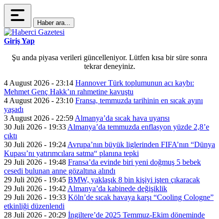
Haber ara...
Giriş Yap
Şu anda piyasa verileri güncelleniyor. Lütfen kısa bir süre sonra
tekrar deneyiniz.
4 August 2026 - 23:14
Hannover Türk toplumunun acı kaybı:
Mehmet Genç Hakk’ın rahmetine kavuştu
4 August 2026 - 23:10
Fransa, temmuzda tarihinin en sıcak ayını
yaşadı
3 August 2026 - 22:59
Almanya’da sıcak hava uyarısı
30 Juli 2026 - 19:33
Almanya’da temmuzda enflasyon yüzde 2,8’e
çıktı
30 Juli 2026 - 19:24
Avrupa’nın büyük liglerinden FIFA’nın “Dünya
Kupası’nı yatırımcılara satma“ planına tepki
29 Juli 2026 - 19:48
Fransa’da evinde biri yeni doğmuş 5 bebek
cesedi bulunan anne gözaltına alındı
29 Juli 2026 - 19:45
BMW, yaklaşık 8 bin kişiyi işten çıkaracak
29 Juli 2026 - 19:42
Almanya’da kabinede değişiklik
29 Juli 2026 - 19:33
Köln’de sıcak havaya karşı “Cooling Cologne”
etkinliği düzenlendi
28 Juli 2026 - 20:29
İngiltere’de 2025 Temmuz-Ekim döneminde