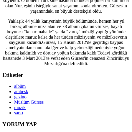
söylendi. O dönem Türk sinemasında oldukça popüler bir konumda
olan Nur, eşinin isteğiyle sanat yaşamını sonlandırırken, Gürses'in
yaşamındaki en büyük destekçisi oldu.
Yaklaşık 44 yıllık kariyerinin büyük bölümünde, hemen her yıl
birkaç albüme imza atan ve 78 albüm çıkaran Gürses, hayatı
boyunca "kenar mahalle" ya da "varoş" müziği yaptığı yönünde
eleştirilere maruz kalsa da her türden müzisyenin ve müzikseverin
saygısını kazandı.Gürses, 15 Kasım 2012'de geçirdiği baypas
ameliyatından sonra akciğer ve kalp yetmezliği nedeniyle yoğun
bakıma kaldırıldı ve dört ay yoğun bakımda kaldı.Tedavi gördüğü
hastanede 3 Mart 2013'te vefat eden Gürses'in cenazesi Zincirlikuyu
Mezarlığı'na defnedildi.
Etiketler
albüm
arabesk
gazino
Müslüm Gürses
müzik
şarkı
YORUM YAP