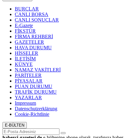
BURÇLAR
CANLI BORSA
CANLI SONUÇLAR
E-Gazete
FİKSTÜR
FİRMA REHBERİ
GAZETELER
HAVA DURUMU
HİSSELER
İLETİŞİM
KÜNYE
NAMAZ VAKİTLERİ
PARİTELER
PİYASALAR
PUAN DURUMU
TRAFİK DURUMU
YAZARLAR
Impressum
Datenschutzerklärung
Cookie-Richtlinie
E-BÜLTEN
haberci-gazetesi.de
e-bültenine abone olarak, tarafınıza haber,