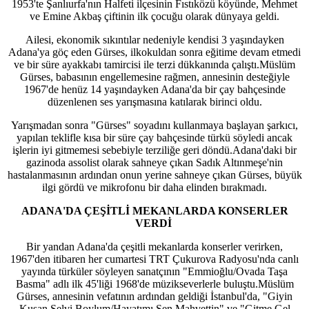
1953'te Şanlıurfa'nın Halfeti ilçesinin Fıstıközü köyünde, Mehmet
ve Emine Akbaş çiftinin ilk çocuğu olarak dünyaya geldi.
Ailesi, ekonomik sıkıntılar nedeniyle kendisi 3 yaşındayken
Adana'ya göç eden Gürses, ilkokuldan sonra eğitime devam etmedi
ve bir süre ayakkabı tamircisi ile terzi dükkanında çalıştı.Müslüm
Gürses, babasının engellemesine rağmen, annesinin desteğiyle
1967'de henüz 14 yaşındayken Adana'da bir çay bahçesinde
düzenlenen ses yarışmasına katılarak birinci oldu.
Yarışmadan sonra "Gürses" soyadını kullanmaya başlayan şarkıcı,
yapılan teklifle kısa bir süre çay bahçesinde türkü söyledi ancak
işlerin iyi gitmemesi sebebiyle terziliğe geri döndü.Adana'daki bir
gazinoda assolist olarak sahneye çıkan Sadık Altınmeşe'nin
hastalanmasının ardından onun yerine sahneye çıkan Gürses, büyük
ilgi gördü ve mikrofonu bir daha elinden bırakmadı.
ADANA'DA ÇEŞİTLİ MEKANLARDA KONSERLER
VERDİ
Bir yandan Adana'da çeşitli mekanlarda konserler verirken,
1967'den itibaren her cumartesi TRT Çukurova Radyosu'nda canlı
yayında türküler söyleyen sanatçının "Emmioğlu/Ovada Taşa
Basma" adlı ilk 45'liği 1968'de müzikseverlerle buluştu.Müslüm
Gürses, annesinin vefatının ardından geldiği İstanbul'da, "Giyin
Kuşan Selvi Boylum/Hayatımı Sen Mahvettin" ve "Gitme Gel