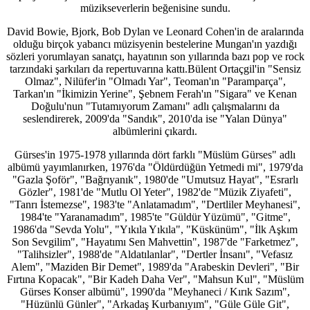
müzikseverlerin beğenisine sundu.
David Bowie, Bjork, Bob Dylan ve Leonard Cohen'in de aralarında
olduğu birçok yabancı müzisyenin bestelerine Mungan'ın yazdığı
sözleri yorumlayan sanatçı, hayatının son yıllarında bazı pop ve rock
tarzındaki şarkıları da repertuvarına kattı.Bülent Ortaçgil'in "Sensiz
Olmaz", Nilüfer'in "Olmadı Yar", Teoman'ın "Paramparça",
Tarkan'ın "İkimizin Yerine", Şebnem Ferah'ın "Sigara" ve Kenan
Doğulu'nun "Tutamıyorum Zamanı" adlı çalışmalarını da
seslendirerek, 2009'da "Sandık", 2010'da ise "Yalan Dünya"
albümlerini çıkardı.
Gürses'in 1975-1978 yıllarında dört farklı "Müslüm Gürses" adlı
albümü yayımlanırken, 1976'da "Öldürdüğün Yetmedi mi", 1979'da
"Gazla Şoför", "Bağrıyanık", 1980'de "Umutsuz Hayat", "Esrarlı
Gözler", 1981'de "Mutlu Ol Yeter", 1982'de "Müzik Ziyafeti",
"Tanrı İstemezse", 1983'te "Anlatamadım", "Dertliler Meyhanesi",
1984'te "Yaranamadım", 1985'te "Güldür Yüzümü", "Gitme",
1986'da "Sevda Yolu", "Yıkıla Yıkıla", "Küskünüm", "İlk Aşkım
Son Sevgilim", "Hayatımı Sen Mahvettin", 1987'de "Farketmez",
"Talihsizler", 1988'de "Aldatılanlar", "Dertler İnsanı", "Vefasız
Alem", "Maziden Bir Demet", 1989'da "Arabeskin Devleri", "Bir
Fırtına Kopacak", "Bir Kadeh Daha Ver", "Mahsun Kul", "Müslüm
Gürses Konser albümü", 1990'da "Meyhaneci / Kırık Sazım",
"Hüzünlü Günler", "Arkadaş Kurbanıyım", "Güle Güle Git",