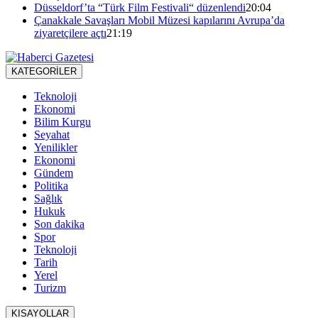
Düsseldorf’ta “Türk Film Festivali“ düzenlendi
20:04
Çanakkale Savaşları Mobil Müzesi kapılarını Avrupa’da
ziyaretçilere açtı
21:19
KATEGORİLER
Teknoloji
Ekonomi
Bilim Kurgu
Seyahat
Yenilikler
Ekonomi
Gündem
Politika
Sağlık
Hukuk
Son dakika
Spor
Teknoloji
Tarih
Yerel
Turizm
KISAYOLLAR