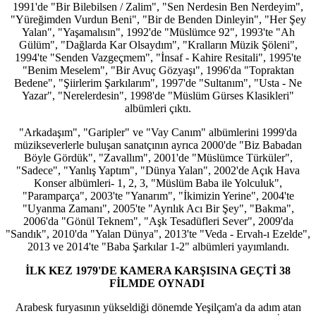
1991'de "Bir Bilebilsen / Zalim", "Sen Nerdesin Ben Nerdeyim",
"Yüreğimden Vurdun Beni", "Bir de Benden Dinleyin", "Her Şey
Yalan", "Yaşamalısın", 1992'de "Müslümce 92", 1993'te "Ah
Gülüm", "Dağlarda Kar Olsaydım", "Kralların Müzik Şöleni",
1994'te "Senden Vazgeçmem", "İnsaf - Kahire Resitali", 1995'te
"Benim Meselem", "Bir Avuç Gözyaşı", 1996'da "Topraktan
Bedene", "Şiirlerim Şarkılarım", 1997'de "Sultanım", "Usta - Ne
Yazar", "Nerelerdesin", 1998'de "Müslüm Gürses Klasikleri"
albümleri çıktı.
"Arkadaşım", "Garipler" ve "Vay Canım" albümlerini 1999'da
müzikseverlerle buluşan sanatçının ayrıca 2000'de "Biz Babadan
Böyle Gördük", "Zavallım", 2001'de "Müslümce Türküler",
"Sadece", "Yanlış Yaptım", "Dünya Yalan", 2002'de Açık Hava
Konser albümleri- 1, 2, 3, "Müslüm Baba ile Yolculuk",
"Paramparça", 2003'te "Yanarım", "İkimizin Yerine", 2004'te
"Uyanma Zamanı", 2005'te "Ayrılık Acı Bir Şey", "Bakma",
2006'da "Gönül Teknem", "Aşk Tesadüfleri Sever", 2009'da
"Sandık", 2010'da "Yalan Dünya", 2013'te "Veda - Ervah-ı Ezelde",
2013 ve 2014'te "Baba Şarkılar 1-2" albümleri yayımlandı.
İLK KEZ 1979'DE KAMERA KARŞISINA GEÇTİ 38
FİLMDE OYNADI
Arabesk furyasının yükseldiği dönemde Yeşilçam'a da adım atan