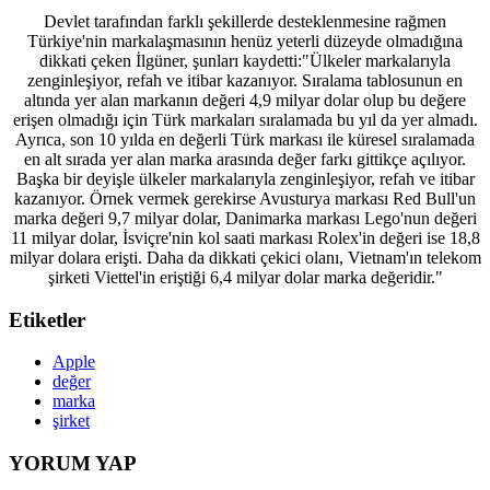
Devlet tarafından farklı şekillerde desteklenmesine rağmen
Türkiye'nin markalaşmasının henüz yeterli düzeyde olmadığına
dikkati çeken İlgüner, şunları kaydetti:"Ülkeler markalarıyla
zenginleşiyor, refah ve itibar kazanıyor. Sıralama tablosunun en
altında yer alan markanın değeri 4,9 milyar dolar olup bu değere
erişen olmadığı için Türk markaları sıralamada bu yıl da yer almadı.
Ayrıca, son 10 yılda en değerli Türk markası ile küresel sıralamada
en alt sırada yer alan marka arasında değer farkı gittikçe açılıyor.
Başka bir deyişle ülkeler markalarıyla zenginleşiyor, refah ve itibar
kazanıyor. Örnek vermek gerekirse Avusturya markası Red Bull'un
marka değeri 9,7 milyar dolar, Danimarka markası Lego'nun değeri
11 milyar dolar, İsviçre'nin kol saati markası Rolex'in değeri ise 18,8
milyar dolara erişti. Daha da dikkati çekici olanı, Vietnam'ın telekom
şirketi Viettel'in eriştiği 6,4 milyar dolar marka değeridir."
Etiketler
Apple
değer
marka
şirket
YORUM YAP