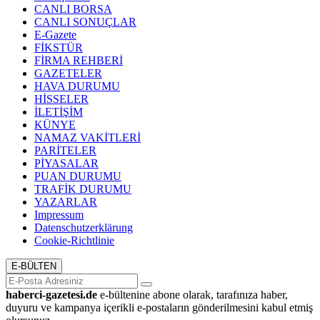
CANLI BORSA
CANLI SONUÇLAR
E-Gazete
FİKSTÜR
FİRMA REHBERİ
GAZETELER
HAVA DURUMU
HİSSELER
İLETİŞİM
KÜNYE
NAMAZ VAKİTLERİ
PARİTELER
PİYASALAR
PUAN DURUMU
TRAFİK DURUMU
YAZARLAR
Impressum
Datenschutzerklärung
Cookie-Richtlinie
E-BÜLTEN
haberci-gazetesi.de
e-bültenine abone olarak, tarafınıza haber,
duyuru ve kampanya içerikli e-postaların gönderilmesini kabul etmiş