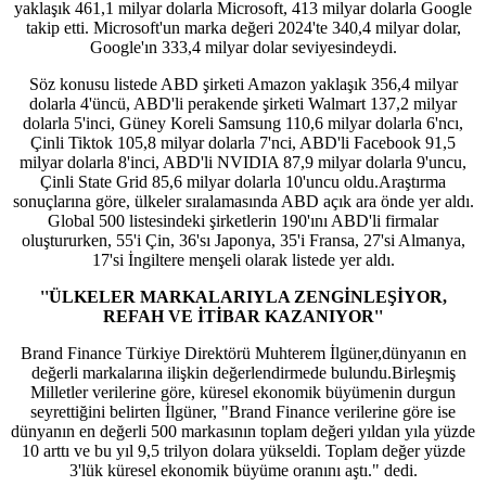
yaklaşık 461,1 milyar dolarla Microsoft, 413 milyar dolarla Google
takip etti. Microsoft'un marka değeri 2024'te 340,4 milyar dolar,
Google'ın 333,4 milyar dolar seviyesindeydi.
Söz konusu listede ABD şirketi Amazon yaklaşık 356,4 milyar
dolarla 4'üncü, ABD'li perakende şirketi Walmart 137,2 milyar
dolarla 5'inci, Güney Koreli Samsung 110,6 milyar dolarla 6'ncı,
Çinli Tiktok 105,8 milyar dolarla 7'nci, ABD'li Facebook 91,5
milyar dolarla 8'inci, ABD'li NVIDIA 87,9 milyar dolarla 9'uncu,
Çinli State Grid 85,6 milyar dolarla 10'uncu oldu.Araştırma
sonuçlarına göre, ülkeler sıralamasında ABD açık ara önde yer aldı.
Global 500 listesindeki şirketlerin 190'ını ABD'li firmalar
oluştururken, 55'i Çin, 36'sı Japonya, 35'i Fransa, 27'si Almanya,
17'si İngiltere menşeli olarak listede yer aldı.
''ÜLKELER MARKALARIYLA ZENGİNLEŞİYOR,
REFAH VE İTİBAR KAZANIYOR''
Brand Finance Türkiye Direktörü Muhterem İlgüner,dünyanın en
değerli markalarına ilişkin değerlendirmede bulundu.Birleşmiş
Milletler verilerine göre, küresel ekonomik büyümenin durgun
seyrettiğini belirten İlgüner, "Brand Finance verilerine göre ise
dünyanın en değerli 500 markasının toplam değeri yıldan yıla yüzde
10 arttı ve bu yıl 9,5 trilyon dolara yükseldi. Toplam değer yüzde
3'lük küresel ekonomik büyüme oranını aştı." dedi.