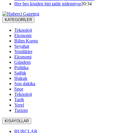
Her beş kişiden biri tatile gidemiyor
20:34
KATEGORİLER
Teknoloji
Ekonomi
Bilim Kurgu
Seyahat
Yenilikler
Ekonomi
Gündem
Politika
Sağlık
Hukuk
Son dakika
Spor
Teknoloji
Tarih
Yerel
Turizm
KISAYOLLAR
BURÇLAR