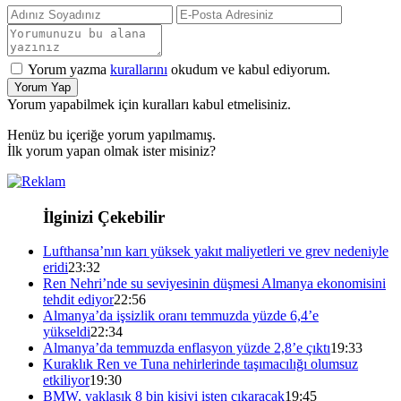
Yorum yazma
kurallarını
okudum ve kabul ediyorum.
Yorum Yap
Yorum yapabilmek için kuralları kabul etmelisiniz.
Henüz bu içeriğe yorum yapılmamış.
İlk yorum yapan olmak ister misiniz?
İlginizi Çekebilir
Lufthansa’nın karı yüksek yakıt maliyetleri ve grev nedeniyle
eridi
23:32
Ren Nehri’nde su seviyesinin düşmesi Almanya ekonomisini
tehdit ediyor
22:56
Almanya’da işsizlik oranı temmuzda yüzde 6,4’e
yükseldi
22:34
Almanya’da temmuzda enflasyon yüzde 2,8’e çıktı
19:33
Kuraklık Ren ve Tuna nehirlerinde taşımacılığı olumsuz
etkiliyor
19:30
BMW, yaklaşık 8 bin kişiyi işten çıkaracak
19:45