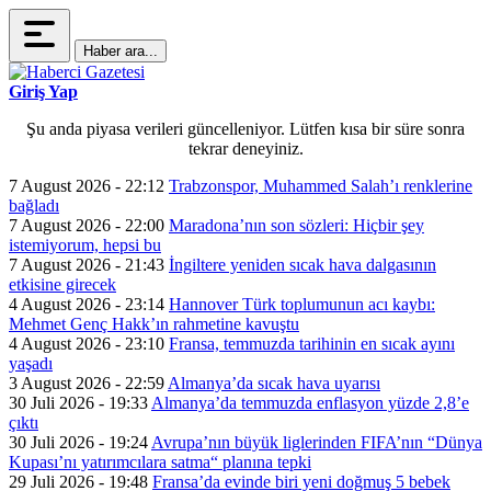
Haber ara...
Giriş Yap
Şu anda piyasa verileri güncelleniyor. Lütfen kısa bir süre sonra
tekrar deneyiniz.
7 August 2026 - 22:12
Trabzonspor, Muhammed Salah’ı renklerine
bağladı
7 August 2026 - 22:00
Maradona’nın son sözleri: Hiçbir şey
istemiyorum, hepsi bu
7 August 2026 - 21:43
İngiltere yeniden sıcak hava dalgasının
etkisine girecek
4 August 2026 - 23:14
Hannover Türk toplumunun acı kaybı:
Mehmet Genç Hakk’ın rahmetine kavuştu
4 August 2026 - 23:10
Fransa, temmuzda tarihinin en sıcak ayını
yaşadı
3 August 2026 - 22:59
Almanya’da sıcak hava uyarısı
30 Juli 2026 - 19:33
Almanya’da temmuzda enflasyon yüzde 2,8’e
çıktı
30 Juli 2026 - 19:24
Avrupa’nın büyük liglerinden FIFA’nın “Dünya
Kupası’nı yatırımcılara satma“ planına tepki
29 Juli 2026 - 19:48
Fransa’da evinde biri yeni doğmuş 5 bebek