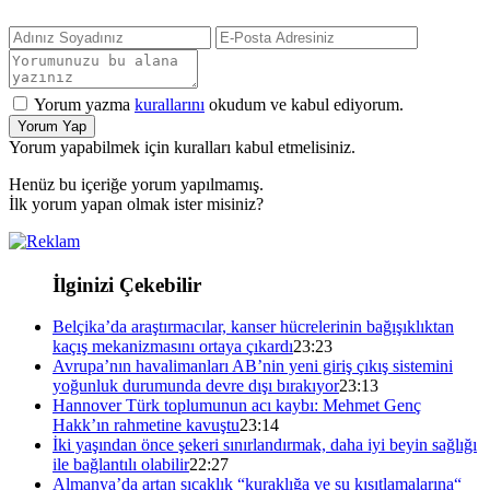
Yorum yazma
kurallarını
okudum ve kabul ediyorum.
Yorum Yap
Yorum yapabilmek için kuralları kabul etmelisiniz.
Henüz bu içeriğe yorum yapılmamış.
İlk yorum yapan olmak ister misiniz?
İlginizi Çekebilir
Belçika’da araştırmacılar, kanser hücrelerinin bağışıklıktan
kaçış mekanizmasını ortaya çıkardı
23:23
Avrupa’nın havalimanları AB’nin yeni giriş çıkış sistemini
yoğunluk durumunda devre dışı bırakıyor
23:13
Hannover Türk toplumunun acı kaybı: Mehmet Genç
Hakk’ın rahmetine kavuştu
23:14
İki yaşından önce şekeri sınırlandırmak, daha iyi beyin sağlığı
ile bağlantılı olabilir
22:27
Almanya’da artan sıcaklık “kuraklığa ve su kısıtlamalarına“