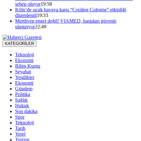
sebep oluyor
19:58
Köln’de sıcak havaya karşı “Cooling Cologne” etkinliği
düzenlendi
19:33
Merdiven engel değil! VIAMED, hastaları güvenle
ulaştırıyor
22:49
KATEGORİLER
Teknoloji
Ekonomi
Bilim Kurgu
Seyahat
Yenilikler
Ekonomi
Gündem
Politika
Sağlık
Hukuk
Son dakika
Spor
Teknoloji
Tarih
Yerel
Turizm