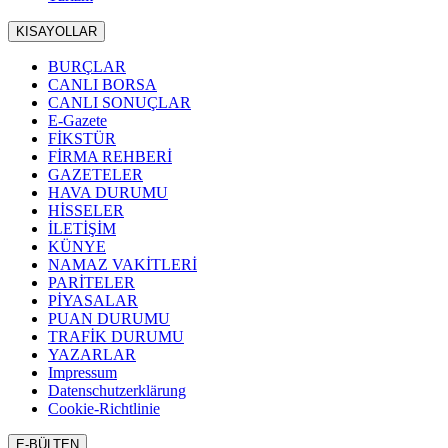
KISAYOLLAR
BURÇLAR
CANLI BORSA
CANLI SONUÇLAR
E-Gazete
FİKSTÜR
FİRMA REHBERİ
GAZETELER
HAVA DURUMU
HİSSELER
İLETİŞİM
KÜNYE
NAMAZ VAKİTLERİ
PARİTELER
PİYASALAR
PUAN DURUMU
TRAFİK DURUMU
YAZARLAR
Impressum
Datenschutzerklärung
Cookie-Richtlinie
E-BÜLTEN