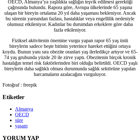
OECD, Almanya’ya yaşlılıkta sağlığın teşvik edilmesi gerektiği
çağrısında bulundu. Rapora göre, Avrupa ülkelerinde 65 yaşına
ulaşan bir bireyin ortalama 20 yıl daha yaşaması bekleniyor. Ancak
bu sürenin yarısından fazlası, hastalıklar veya engellilik nedeniyle
olumsuz etkileniyor. Kadınlar bu durumdan erkeklere göre daha
fazla etkileniyor.
Fiziksel aktivitenin önemine vurgu yapan rapor 65 yaş üstü
bireylerin sadece beşte birinin yeterince hareket ettiğini ortaya
koydu. Bunun yanı sıra obezite oranları yaş ilerledikçe artıyor ve 65-
74 yaş grubunda yüzde 20 ile zirve yaptı. Obezitenin birçok kronik
hastalığın temel risk faktörlerinden biri olduğu belirtildi. OECD yaşlı
bireylerin daha sağlıklı olması durumunda sağlık sektörüne yapılan
harcamaların azalacağını vurguluyor.
Fotoğraf : freepik
Etiketler
Almanya
OECD
süre
yaşam
YORUM YAP