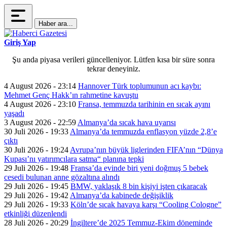
Haber ara...
Giriş Yap
Şu anda piyasa verileri güncelleniyor. Lütfen kısa bir süre sonra
tekrar deneyiniz.
4 August 2026 - 23:14
Hannover Türk toplumunun acı kaybı:
Mehmet Genç Hakk’ın rahmetine kavuştu
4 August 2026 - 23:10
Fransa, temmuzda tarihinin en sıcak ayını
yaşadı
3 August 2026 - 22:59
Almanya’da sıcak hava uyarısı
30 Juli 2026 - 19:33
Almanya’da temmuzda enflasyon yüzde 2,8’e
çıktı
30 Juli 2026 - 19:24
Avrupa’nın büyük liglerinden FIFA’nın “Dünya
Kupası’nı yatırımcılara satma“ planına tepki
29 Juli 2026 - 19:48
Fransa’da evinde biri yeni doğmuş 5 bebek
cesedi bulunan anne gözaltına alındı
29 Juli 2026 - 19:45
BMW, yaklaşık 8 bin kişiyi işten çıkaracak
29 Juli 2026 - 19:42
Almanya’da kabinede değişiklik
29 Juli 2026 - 19:33
Köln’de sıcak havaya karşı “Cooling Cologne”
etkinliği düzenlendi
28 Juli 2026 - 20:29
İngiltere’de 2025 Temmuz-Ekim döneminde