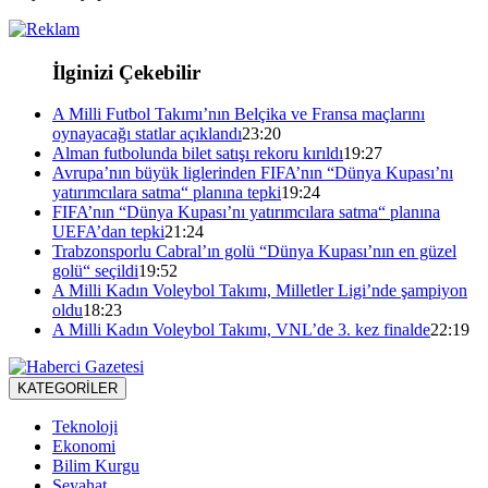
İlginizi Çekebilir
A Milli Futbol Takımı’nın Belçika ve Fransa maçlarını
oynayacağı statlar açıklandı
23:20
Alman futbolunda bilet satışı rekoru kırıldı
19:27
Avrupa’nın büyük liglerinden FIFA’nın “Dünya Kupası’nı
yatırımcılara satma“ planına tepki
19:24
FIFA’nın “Dünya Kupası’nı yatırımcılara satma“ planına
UEFA’dan tepki
21:24
Trabzonsporlu Cabral’ın golü “Dünya Kupası’nın en güzel
golü“ seçildi
19:52
A Milli Kadın Voleybol Takımı, Milletler Ligi’nde şampiyon
oldu
18:23
A Milli Kadın Voleybol Takımı, VNL’de 3. kez finalde
22:19
KATEGORİLER
Teknoloji
Ekonomi
Bilim Kurgu
Seyahat