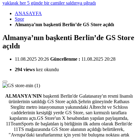
yaklaşık her 5 günde bir camiler saldırıya uğradı
ANASAYFA
Spor
Almanya’nın başkenti Berlin’de GS Store açıldı
Almanya’nın başkenti Berlin’de GS Store
açıldı
11.08.2025 20:26
Güncellenme :
11.08.2025 20:28
294 views
kez okundu
ALMANYA'NIN
başkenti Berlin'de Galatasaray'ın resmi lisanslı
ürünlerinin satıldığı GS Store açıldı.
Şehrin güneyinde Rathaus
Steglitz metro istasyonunun yakınındaki Albrecht ve Schloss
caddelerinin kesiştiği yerde GS Store, sarı kırmızılı taraflara
kapılarını açtı.GS Store'un X hesabından yapılan paylaşımda,
11TeamSports ile başlatılan iş birliğinin ilk adımı olarak Berlin'de
11TS mağazasında GS Store alanının açıldığı belirtilerek,
"Avrupa'daki taraftarlarımız için yeni bir buluşma noktası artık