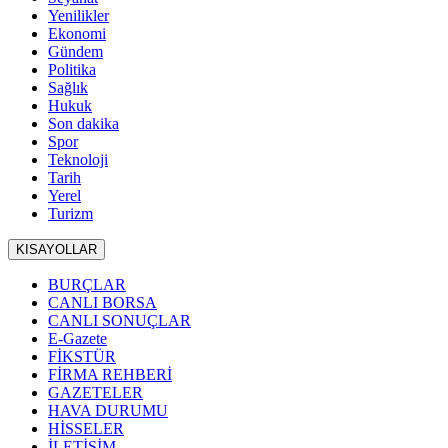
Yenilikler
Ekonomi
Gündem
Politika
Sağlık
Hukuk
Son dakika
Spor
Teknoloji
Tarih
Yerel
Turizm
KISAYOLLAR
BURÇLAR
CANLI BORSA
CANLI SONUÇLAR
E-Gazete
FİKSTÜR
FİRMA REHBERİ
GAZETELER
HAVA DURUMU
HİSSELER
İLETİŞİM