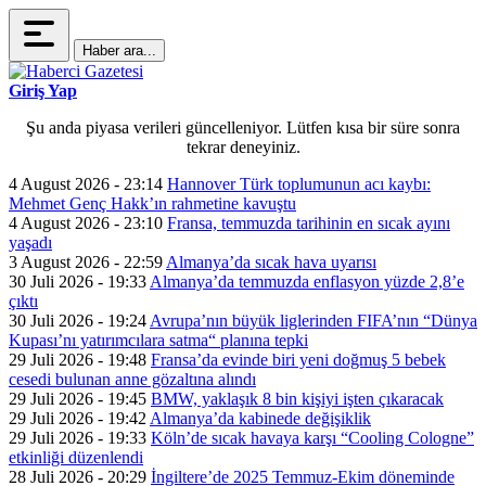
Haber ara...
Giriş Yap
Şu anda piyasa verileri güncelleniyor. Lütfen kısa bir süre sonra
tekrar deneyiniz.
4 August 2026 - 23:14
Hannover Türk toplumunun acı kaybı:
Mehmet Genç Hakk’ın rahmetine kavuştu
4 August 2026 - 23:10
Fransa, temmuzda tarihinin en sıcak ayını
yaşadı
3 August 2026 - 22:59
Almanya’da sıcak hava uyarısı
30 Juli 2026 - 19:33
Almanya’da temmuzda enflasyon yüzde 2,8’e
çıktı
30 Juli 2026 - 19:24
Avrupa’nın büyük liglerinden FIFA’nın “Dünya
Kupası’nı yatırımcılara satma“ planına tepki
29 Juli 2026 - 19:48
Fransa’da evinde biri yeni doğmuş 5 bebek
cesedi bulunan anne gözaltına alındı
29 Juli 2026 - 19:45
BMW, yaklaşık 8 bin kişiyi işten çıkaracak
29 Juli 2026 - 19:42
Almanya’da kabinede değişiklik
29 Juli 2026 - 19:33
Köln’de sıcak havaya karşı “Cooling Cologne”
etkinliği düzenlendi
28 Juli 2026 - 20:29
İngiltere’de 2025 Temmuz-Ekim döneminde