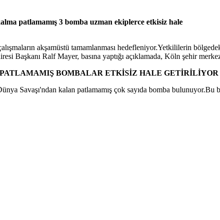
alma patlamamış 3 bomba uzman ekiplerce etkisiz hale
alışmaların akşamüstü tamamlanması hedefleniyor.Yetkililerin bölgedeki
esi Başkanı Ralf Mayer, basına yaptığı açıklamada, Köln şehir merkez
PATLAMAMIŞ BOMBALAR ETKİSİZ HALE GETİRİLİYO
Dünya Savaşı'ndan kalan patlamamış çok sayıda bomba bulunuyor.Bu bomb