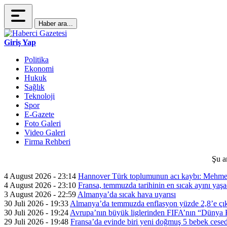
Haber ara...
Giriş Yap
Politika
Ekonomi
Hukuk
Sağlık
Teknoloji
Spor
E-Gazete
Foto Galeri
Video Galeri
Firma Rehberi
Şu a
4 August 2026 - 23:14
Hannover Türk toplumunun acı kaybı: Mehme
4 August 2026 - 23:10
Fransa, temmuzda tarihinin en sıcak ayını yaşa
3 August 2026 - 22:59
Almanya’da sıcak hava uyarısı
30 Juli 2026 - 19:33
Almanya’da temmuzda enflasyon yüzde 2,8’e çık
30 Juli 2026 - 19:24
Avrupa’nın büyük liglerinden FIFA’nın “Dünya Ku
29 Juli 2026 - 19:48
Fransa’da evinde biri yeni doğmuş 5 bebek cesed