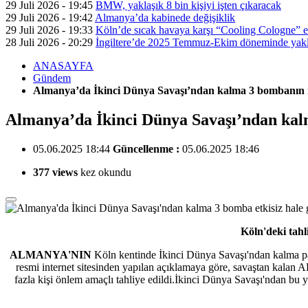
29 Juli 2026 - 19:45
BMW, yaklaşık 8 bin kişiyi işten çıkaracak
29 Juli 2026 - 19:42
Almanya’da kabinede değişiklik
29 Juli 2026 - 19:33
Köln’de sıcak havaya karşı “Cooling Cologne” et
28 Juli 2026 - 20:29
İngiltere’de 2025 Temmuz-Ekim döneminde yaklaş
ANASAYFA
Gündem
Almanya’da İkinci Dünya Savaşı’ndan kalma 3 bombanın imha
Almanya’da İkinci Dünya Savaşı’ndan kalma
05.06.2025 18:44
Güncellenme :
05.06.2025 18:46
377 views
kez okundu
Köln'deki tahl
ALMANYA'NIN
Köln kentinde İkinci Dünya Savaşı'ndan kalma pa
resmi internet sitesinden yapılan açıklamaya göre, savaştan kalan 
fazla kişi önlem amaçlı tahliye edildi.İkinci Dünya Savaşı'ndan bu y