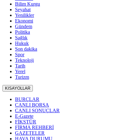
Bilim Kurgu
Seyahat
Yenilikler
Ekonomi
Gündem
Politika
Sağlık
Hukuk
Son dakika
Spor
Teknoloji
Tarih
Yerel
Turizm
KISAYOLLAR
BURÇLAR
CANLI BORSA
CANLI SONUÇLAR
E-Gazete
FİKSTÜR
FİRMA REHBERİ
GAZETELER
HAVA DURUMU