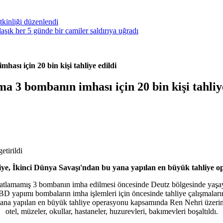
kinliği düzenlendi
ık her 5 günde bir camiler saldırıya uğradı
sı için 20 bin kişi tahliye edildi
 3 bombanın imhası için 20 bin kişi tahliye
iye, İkinci Dünya Savaşı'ndan bu yana yapılan en büyük tahliye 
tlamamış 3 bombanın imha edilmesi öncesinde Deutz bölgesinde yaşayan
ABD yapımı bombaların imha işlemleri için öncesinde tahliye çalışmalar
ana yapılan en büyük tahliye operasyonu kapsamında Ren Nehri üzerindeki 
otel, müzeler, okullar, hastaneler, huzurevleri, bakımevleri boşaltıldı.