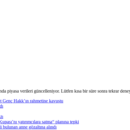
nda piyasa verileri güncelleniyor. Lütfen kısa bir süre sonra tekrar deney
t Genç Hakk’ın rahmetine kavuştu
dı
tı
pası’nı yatırımcılara satma“ planına tepki
i bulunan anne gözaltına alındı