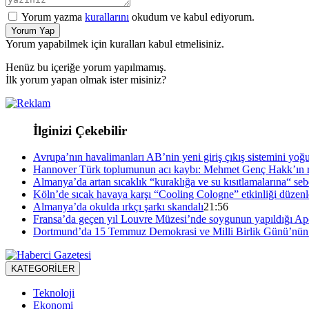
Yorum yazma
kurallarını
okudum ve kabul ediyorum.
Yorum Yap
Yorum yapabilmek için kuralları kabul etmelisiniz.
Henüz bu içeriğe yorum yapılmamış.
İlk yorum yapan olmak ister misiniz?
İlginizi Çekebilir
Avrupa’nın havalimanları AB’nin yeni giriş çıkış sistemini yoğ
Hannover Türk toplumunun acı kaybı: Mehmet Genç Hakk’ın r
Almanya’da artan sıcaklık “kuraklığa ve su kısıtlamalarına“ se
Köln’de sıcak havaya karşı “Cooling Cologne” etkinliği düzenl
Almanya’da okulda ırkçı şarkı skandalı
21:56
Fransa’da geçen yıl Louvre Müzesi’nde soygunun yapıldığı Apol
Dortmund’da 15 Temmuz Demokrasi ve Milli Birlik Günü’nün 1
KATEGORİLER
Teknoloji
Ekonomi