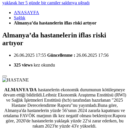
yaklaşık her 5 günde bir camiler saldırıya uğradı
ANASAYFA
Sağlık
Almanya’da hastanelerin iflas riski artıyor
Almanya’da hastanelerin iflas riski
artıyor
26.06.2025 17:55
Güncellenme :
26.06.2025 17:56
325 views
kez okundu
ALMANYA'DA
hastanelerin ekonomik durumunun kötüleşmeye
devam ettiği bildirildi.
Leibniz Ekonomik Araştırma Enstitüsü (RWI)
ve Sağlık İşletmeleri Enstitüsü (hcb) tarafından hazırlanan "2025
Hastane Derecelendirme Raporu"nu yayımladı.Buna göre,
Almanya'da hastanelerin yüzde 56’sının 2024 zararla kapatması ve
ortalama FAVÖK marjının ilk kez negatif olması bekleniyor.Rapora
göre, 2020'de hastanelerin yaklaşık yüzde 22'si zarar ederken, bu
rakam 2023'te yüzde 43'e yükseldi.