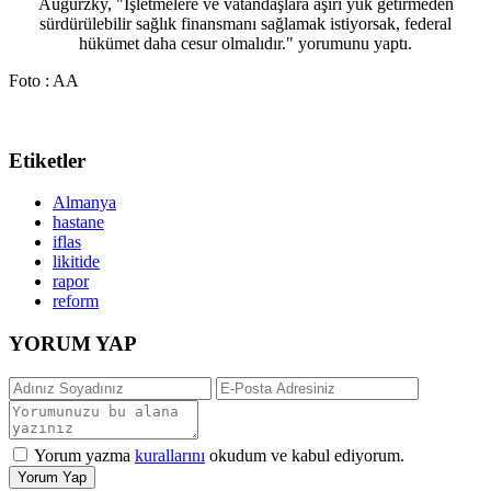
Augurzky, "İşletmelere ve vatandaşlara aşırı yük getirmeden
sürdürülebilir sağlık finansmanı sağlamak istiyorsak, federal
hükümet daha cesur olmalıdır." yorumunu yaptı.
Foto : AA
Etiketler
Almanya
hastane
iflas
likitide
rapor
reform
YORUM YAP
Yorum yazma
kurallarını
okudum ve kabul ediyorum.
Yorum Yap