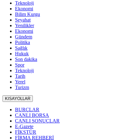
Teknoloji
Ekonomi
Bilim Kurgu
Seyahat
Yenilikler
Ekonomi
Gündem
Politika
Sağlık
Hukuk
Son dakika
Spor
Teknoloji
Tarih
Yerel
Turizm
KISAYOLLAR
BURÇLAR
CANLI BORSA
CANLI SONUÇLAR
E-Gazete
FİKSTÜR
FİRMA REHBERİ