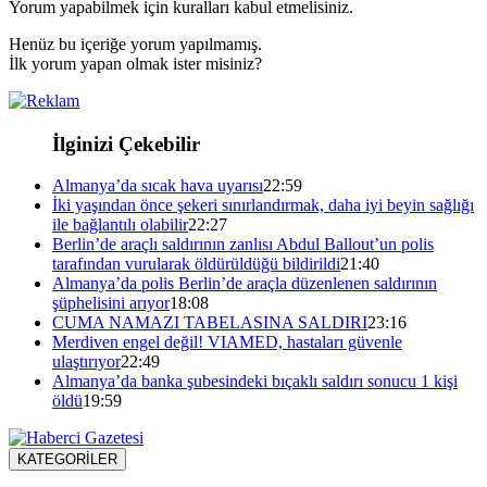
Yorum yapabilmek için kuralları kabul etmelisiniz.
Henüz bu içeriğe yorum yapılmamış.
İlk yorum yapan olmak ister misiniz?
İlginizi Çekebilir
Almanya’da sıcak hava uyarısı
22:59
İki yaşından önce şekeri sınırlandırmak, daha iyi beyin sağlığı
ile bağlantılı olabilir
22:27
Berlin’de araçlı saldırının zanlısı Abdul Ballout’un polis
tarafından vurularak öldürüldüğü bildirildi
21:40
Almanya’da polis Berlin’de araçla düzenlenen saldırının
şüphelisini arıyor
18:08
CUMA NAMAZI TABELASINA SALDIRI
23:16
Merdiven engel değil! VIAMED, hastaları güvenle
ulaştırıyor
22:49
Almanya’da banka şubesindeki bıçaklı saldırı sonucu 1 kişi
öldü
19:59
KATEGORİLER