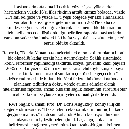
Hastanelerin ortalama iflas riski yüzde 1,8'e yükselirken,
hastanelerin yüzde 16'sı iflas riskinin arttığı kırmızı bölgede, yüzde
21'i sarı bölgede ve yüzde 63'ü yeşil bölgede yer aldı.Halihazırda
var olan finansal göstergelerin durumun 2024'te daha da
kötüleşeceğine işaret ettiği ve birçok hastanenin likidite oranının
tehlikeli derecede düşük olduğu belirtilen raporda, hastanelerin
yarısının sadece önümüzdeki iki hafta veya daha az süre için yeterli
parası olduğu aktarıldı.
Raporda, "Bu da Alman hastanelerinin ekonomik durumlarını bugün
hiç olmadığı kadar gergin hale getirmektedir. Sağlık sisteminde
köklü reformlar yapılmadığı takdirde, sosyal güvenlik katkı payları
2035'e kadar yüzde 50'nin üzerine çıkma tehdidiyle karşı karşıya
kalacaktır ki bu da makul sınırların çok ötesine geçecektir."
değerlendirmesinde bulunuldu.Yeni federal hükümet tarafından
planlanan tedbirlerin doğru yönde atılmış adımlar olarak
nitelendirilen raporda, ancak bunların sağlık sisteminin sürdürülebilir
mali istikrarını sağlamak için yeterli olmadığı ifade edildi.
RWI Sağlık Uzmanı Prof. Dr. Boris Augurzky, konuya ilişkin
değerlendirmesinde, "Hastanelerin ekonomik durumu hiç bu kadar
gergin olmamıştı." ifadesini kullandı.Alman koalisyon hükümeti
anlaşmasının iyileştirmeler için ilk başlangıç noktalarını
belirlemesine rağmen yeterli olmaktan uzak olduğunu belirten