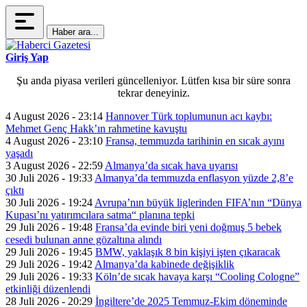
Haber ara...
Giriş Yap
Şu anda piyasa verileri güncelleniyor. Lütfen kısa bir süre sonra
tekrar deneyiniz.
4 August 2026 - 23:14
Hannover Türk toplumunun acı kaybı:
Mehmet Genç Hakk’ın rahmetine kavuştu
4 August 2026 - 23:10
Fransa, temmuzda tarihinin en sıcak ayını
yaşadı
3 August 2026 - 22:59
Almanya’da sıcak hava uyarısı
30 Juli 2026 - 19:33
Almanya’da temmuzda enflasyon yüzde 2,8’e
çıktı
30 Juli 2026 - 19:24
Avrupa’nın büyük liglerinden FIFA’nın “Dünya
Kupası’nı yatırımcılara satma“ planına tepki
29 Juli 2026 - 19:48
Fransa’da evinde biri yeni doğmuş 5 bebek
cesedi bulunan anne gözaltına alındı
29 Juli 2026 - 19:45
BMW, yaklaşık 8 bin kişiyi işten çıkaracak
29 Juli 2026 - 19:42
Almanya’da kabinede değişiklik
29 Juli 2026 - 19:33
Köln’de sıcak havaya karşı “Cooling Cologne”
etkinliği düzenlendi
28 Juli 2026 - 20:29
İngiltere’de 2025 Temmuz-Ekim döneminde