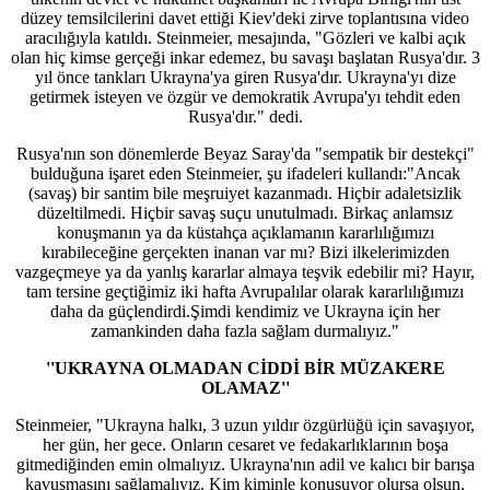
düzey temsilcilerini davet ettiği Kiev'deki zirve toplantısına video
aracılığıyla katıldı. Steinmeier, mesajında, "Gözleri ve kalbi açık
olan hiç kimse gerçeği inkar edemez, bu savaşı başlatan Rusya'dır. 3
yıl önce tankları Ukrayna'ya giren Rusya'dır. Ukrayna'yı dize
getirmek isteyen ve özgür ve demokratik Avrupa'yı tehdit eden
Rusya'dır." dedi.
Rusya'nın son dönemlerde Beyaz Saray'da "sempatik bir destekçi"
bulduğuna işaret eden Steinmeier, şu ifadeleri kullandı:"Ancak
(savaş) bir santim bile meşruiyet kazanmadı. Hiçbir adaletsizlik
düzeltilmedi. Hiçbir savaş suçu unutulmadı. Birkaç anlamsız
konuşmanın ya da küstahça açıklamanın kararlılığımızı
kırabileceğine gerçekten inanan var mı? Bizi ilkelerimizden
vazgeçmeye ya da yanlış kararlar almaya teşvik edebilir mi? Hayır,
tam tersine geçtiğimiz iki hafta Avrupalılar olarak kararlılığımızı
daha da güçlendirdi.Şimdi kendimiz ve Ukrayna için her
zamankinden daha fazla sağlam durmalıyız."
''UKRAYNA OLMADAN CİDDİ BİR MÜZAKERE
OLAMAZ''
Steinmeier, "Ukrayna halkı, 3 uzun yıldır özgürlüğü için savaşıyor,
her gün, her gece. Onların cesaret ve fedakarlıklarının boşa
gitmediğinden emin olmalıyız. Ukrayna'nın adil ve kalıcı bir barışa
kavuşmasını sağlamalıyız. Kim kiminle konuşuyor olursa olsun,