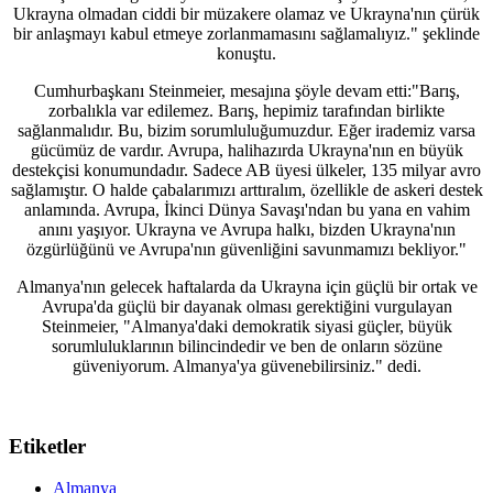
Ukrayna olmadan ciddi bir müzakere olamaz ve Ukrayna'nın çürük
bir anlaşmayı kabul etmeye zorlanmamasını sağlamalıyız." şeklinde
konuştu.
Cumhurbaşkanı Steinmeier, mesajına şöyle devam etti:"Barış,
zorbalıkla var edilemez. Barış, hepimiz tarafından birlikte
sağlanmalıdır. Bu, bizim sorumluluğumuzdur. Eğer irademiz varsa
gücümüz de vardır. Avrupa, halihazırda Ukrayna'nın en büyük
destekçisi konumundadır. Sadece AB üyesi ülkeler, 135 milyar avro
sağlamıştır. O halde çabalarımızı arttıralım, özellikle de askeri destek
anlamında. Avrupa, İkinci Dünya Savaşı'ndan bu yana en vahim
anını yaşıyor. Ukrayna ve Avrupa halkı, bizden Ukrayna'nın
özgürlüğünü ve Avrupa'nın güvenliğini savunmamızı bekliyor."
Almanya'nın gelecek haftalarda da Ukrayna için güçlü bir ortak ve
Avrupa'da güçlü bir dayanak olması gerektiğini vurgulayan
Steinmeier, "Almanya'daki demokratik siyasi güçler, büyük
sorumluluklarının bilincindedir ve ben de onların sözüne
güveniyorum. Almanya'ya güvenebilirsiniz." dedi.
Etiketler
Almanya