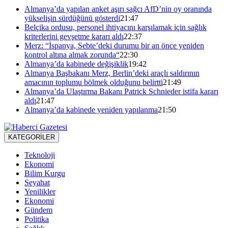
Almanya’da yapılan anket aşırı sağcı AfD’nin oy oranında
yükselişin sürdüğünü gösterdi
21:47
Belçika ordusu, personel ihtiyacını karşılamak için sağlık
kriterlerini gevşetme kararı aldı
22:37
Merz: “İspanya, Sebte’deki durumu bir an önce yeniden
kontrol altına almak zorunda“
22:30
Almanya’da kabinede değişiklik
19:42
Almanya Başbakanı Merz, Berlin’deki araçlı saldırının
amacının toplumu bölmek olduğunu belirtti
21:49
Almanya’da Ulaştırma Bakanı Patrick Schnieder istifa kararı
aldı
21:47
Almanya’da kabinede yeniden yapılanma
21:50
KATEGORİLER
Teknoloji
Ekonomi
Bilim Kurgu
Seyahat
Yenilikler
Ekonomi
Gündem
Politika