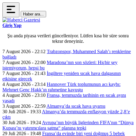
Haber ara...
Giriş Yap
Şu anda piyasa verileri güncelleniyor. Lütfen kısa bir süre sonra
tekrar deneyiniz.
7 August 2026 - 22:12
Trabzonspor, Muhammed Salah’ı renklerine
bağladı
7 August 2026 - 22:00
Maradona’nın son sözleri: Hiçbir şey
istemiyorum, hepsi bu
7 August 2026 - 21:43
İngiltere yeniden sıcak hava dalgasının
etkisine girecek
4 August 2026 - 23:14
Hannover Türk toplumunun acı kaybı:
Mehmet Genç Hakk’ın rahmetine kavuştu
4 August 2026 - 23:10
Fransa, temmuzda tarihinin en sıcak ayını
yaşadı
3 August 2026 - 22:59
Almanya’da sıcak hava uyarısı
30 Juli 2026 - 19:33
Almanya’da temmuzda enflasyon yüzde 2,8’e
çıktı
30 Juli 2026 - 19:24
Avrupa’nın büyük liglerinden FIFA’nın “Dünya
Kupası’nı yatırımcılara satma“ planına tepki
29 Juli 2026 - 19:48
Fransa’da evinde biri yeni doğmuş 5 bebek