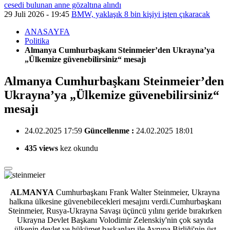
cesedi bulunan anne gözaltına alındı
29 Juli 2026 - 19:45
BMW, yaklaşık 8 bin kişiyi işten çıkaracak
ANASAYFA
Politika
Almanya Cumhurbaşkanı Steinmeier’den Ukrayna’ya
„Ülkemize güvenebilirsiniz“ mesajı
Almanya Cumhurbaşkanı Steinmeier’den
Ukrayna’ya „Ülkemize güvenebilirsiniz“
mesajı
24.02.2025 17:59
Güncellenme :
24.02.2025 18:01
435 views
kez okundu
ALMANYA
Cumhurbaşkanı Frank Walter Steinmeier, Ukrayna
halkına ülkesine güvenebilecekleri mesajını verdi.
Cumhurbaşkanı
Steinmeier, Rusya-Ukrayna Savaşı üçüncü yılını geride bırakırken
Ukrayna Devlet Başkanı Volodimir Zelenskiy'nin çok sayıda
ülkenin devlet ve hükümet başkanları ile Avrupa Birliği'nin üst