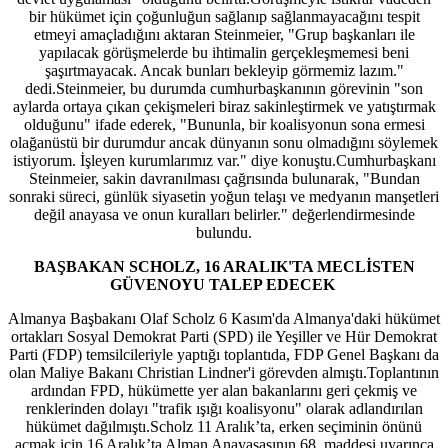
bir hükümet için çoğunluğun sağlanıp sağlanmayacağını tespit
etmeyi amaçladığını aktaran Steinmeier, "Grup başkanları ile
yapılacak görüşmelerde bu ihtimalin gerçekleşmemesi beni
şaşırtmayacak. Ancak bunları bekleyip görmemiz lazım."
dedi.Steinmeier, bu durumda cumhurbaşkanının görevinin "son
aylarda ortaya çıkan çekişmeleri biraz sakinleştirmek ve yatıştırmak
olduğunu" ifade ederek, "Bununla, bir koalisyonun sona ermesi
olağanüstü bir durumdur ancak dünyanın sonu olmadığını söylemek
istiyorum. İşleyen kurumlarımız var." diye konuştu.Cumhurbaşkanı
Steinmeier, sakin davranılması çağrısında bulunarak, "Bundan
sonraki süreci, günlük siyasetin yoğun telaşı ve medyanın manşetleri
değil anayasa ve onun kuralları belirler." değerlendirmesinde
bulundu.
BAŞBAKAN SCHOLZ, 16 ARALIK'TA MECLİSTEN
GÜVENOYU TALEP EDECEK
Almanya Başbakanı Olaf Scholz 6 Kasım'da Almanya'daki hükümet
ortakları Sosyal Demokrat Parti (SPD) ile Yeşiller ve Hür Demokrat
Parti (FDP) temsilcileriyle yaptığı toplantıda, FDP Genel Başkanı da
olan Maliye Bakanı Christian Lindner'i görevden almıştı.Toplantının
ardından FPD, hükümette yer alan bakanlarını geri çekmiş ve
renklerinden dolayı "trafik ışığı koalisyonu" olarak adlandırılan
hükümet dağılmıştı.Scholz 11 Aralık’ta, erken seçiminin önünü
açmak için 16 Aralık’ta Alman Anayasasının 68. maddesi uyarınca