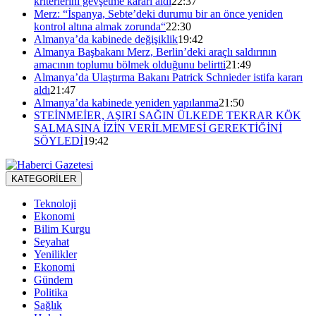
kriterlerini gevşetme kararı aldı
22:37
Merz: “İspanya, Sebte’deki durumu bir an önce yeniden
kontrol altına almak zorunda“
22:30
Almanya’da kabinede değişiklik
19:42
Almanya Başbakanı Merz, Berlin’deki araçlı saldırının
amacının toplumu bölmek olduğunu belirtti
21:49
Almanya’da Ulaştırma Bakanı Patrick Schnieder istifa kararı
aldı
21:47
Almanya’da kabinede yeniden yapılanma
21:50
STEİNMEİER, AŞIRI SAĞIN ÜLKEDE TEKRAR KÖK
SALMASINA İZİN VERİLMEMESİ GEREKTİĞİNİ
SÖYLEDİ
19:42
KATEGORİLER
Teknoloji
Ekonomi
Bilim Kurgu
Seyahat
Yenilikler
Ekonomi
Gündem
Politika
Sağlık