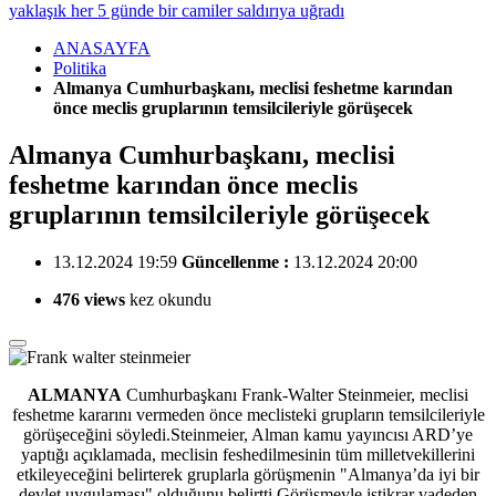
yaklaşık her 5 günde bir camiler saldırıya uğradı
ANASAYFA
Politika
Almanya Cumhurbaşkanı, meclisi feshetme karından
önce meclis gruplarının temsilcileriyle görüşecek
Almanya Cumhurbaşkanı, meclisi
feshetme karından önce meclis
gruplarının temsilcileriyle görüşecek
13.12.2024 19:59
Güncellenme :
13.12.2024 20:00
476 views
kez okundu
ALMANYA
Cumhurbaşkanı Frank-Walter Steinmeier, meclisi
feshetme kararını vermeden önce meclisteki grupların temsilcileriyle
görüşeceğini söyledi.Steinmeier, Alman kamu yayıncısı ARD’ye
yaptığı açıklamada, meclisin feshedilmesinin tüm milletvekillerini
etkileyeceğini belirterek gruplarla görüşmenin "Almanya’da iyi bir
devlet uygulaması" olduğunu belirtti.Görüşmeyle istikrar vadeden