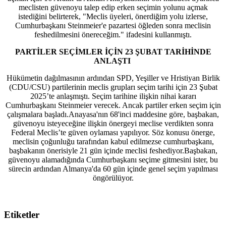
meclisten güvenoyu talep edip erken seçimin yolunu açmak
istediğini belirterek, "Meclis üyeleri, önerdiğim yolu izlerse,
Cumhurbaşkanı Steinmeier'e pazartesi öğleden sonra meclisin
feshedilmesini önereceğim." ifadesini kullanmıştı.
PARTİLER SEÇİMLER İÇİN 23 ŞUBAT TARİHİNDE
ANLAŞTI
Hükümetin dağılmasının ardından SPD, Yeşiller ve Hristiyan Birlik
(CDU/CSU) partilerinin meclis grupları seçim tarihi için 23 Şubat
2025’te anlaşmıştı. Seçim tarihine ilişkin nihai kararı
Cumhurbaşkanı Steinmeier verecek. Ancak partiler erken seçim için
çalışmalara başladı.Anayasa'nın 68'inci maddesine göre, başbakan,
güvenoyu isteyeceğine ilişkin önergeyi meclise verdikten sonra
Federal Meclis’te güven oylaması yapılıyor. Söz konusu önerge,
meclisin çoğunluğu tarafından kabul edilmezse cumhurbaşkanı,
başbakanın önerisiyle 21 gün içinde meclisi feshediyor.Başbakan,
güvenoyu alamadığında Cumhurbaşkanı seçime gitmesini ister, bu
sürecin ardından Almanya'da 60 gün içinde genel seçim yapılması
öngörülüyor.
Etiketler