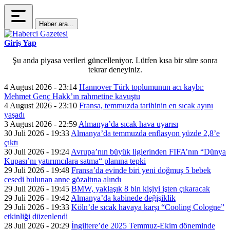
Haber ara...
Giriş Yap
Şu anda piyasa verileri güncelleniyor. Lütfen kısa bir süre sonra
tekrar deneyiniz.
4 August 2026 - 23:14
Hannover Türk toplumunun acı kaybı:
Mehmet Genç Hakk’ın rahmetine kavuştu
4 August 2026 - 23:10
Fransa, temmuzda tarihinin en sıcak ayını
yaşadı
3 August 2026 - 22:59
Almanya’da sıcak hava uyarısı
30 Juli 2026 - 19:33
Almanya’da temmuzda enflasyon yüzde 2,8’e
çıktı
30 Juli 2026 - 19:24
Avrupa’nın büyük liglerinden FIFA’nın “Dünya
Kupası’nı yatırımcılara satma“ planına tepki
29 Juli 2026 - 19:48
Fransa’da evinde biri yeni doğmuş 5 bebek
cesedi bulunan anne gözaltına alındı
29 Juli 2026 - 19:45
BMW, yaklaşık 8 bin kişiyi işten çıkaracak
29 Juli 2026 - 19:42
Almanya’da kabinede değişiklik
29 Juli 2026 - 19:33
Köln’de sıcak havaya karşı “Cooling Cologne”
etkinliği düzenlendi
28 Juli 2026 - 20:29
İngiltere’de 2025 Temmuz-Ekim döneminde