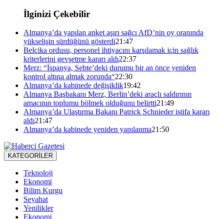
İlginizi Çekebilir
Almanya’da yapılan anket aşırı sağcı AfD’nin oy oranında
yükselişin sürdüğünü gösterdi
21:47
Belçika ordusu, personel ihtiyacını karşılamak için sağlık
kriterlerini gevşetme kararı aldı
22:37
Merz: “İspanya, Sebte’deki durumu bir an önce yeniden
kontrol altına almak zorunda“
22:30
Almanya’da kabinede değişiklik
19:42
Almanya Başbakanı Merz, Berlin’deki araçlı saldırının
amacının toplumu bölmek olduğunu belirtti
21:49
Almanya’da Ulaştırma Bakanı Patrick Schnieder istifa kararı
aldı
21:47
Almanya’da kabinede yeniden yapılanma
21:50
KATEGORİLER
Teknoloji
Ekonomi
Bilim Kurgu
Seyahat
Yenilikler
Ekonomi