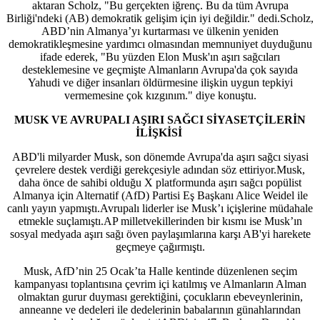
aktaran Scholz, "Bu gerçekten iğrenç. Bu da tüm Avrupa
Birliği'ndeki (AB) demokratik gelişim için iyi değildir." dedi.Scholz,
ABD’nin Almanya’yı kurtarması ve ülkenin yeniden
demokratikleşmesine yardımcı olmasından memnuniyet duyduğunu
ifade ederek, "Bu yüzden Elon Musk'ın aşırı sağcıları
desteklemesine ve geçmişte Almanların Avrupa'da çok sayıda
Yahudi ve diğer insanları öldürmesine ilişkin uygun tepkiyi
vermemesine çok kızgınım." diye konuştu.
MUSK VE AVRUPALI AŞIRI SAĞCI SİYASETÇİLERİN
İLİŞKİSİ
ABD'li milyarder Musk, son dönemde Avrupa'da aşırı sağcı siyasi
çevrelere destek verdiği gerekçesiyle adından söz ettiriyor.Musk,
daha önce de sahibi olduğu X platformunda aşırı sağcı popülist
Almanya için Alternatif (AfD) Partisi Eş Başkanı Alice Weidel ile
canlı yayın yapmıştı.Avrupalı liderler ise Musk’ı içişlerine müdahale
etmekle suçlamıştı.AP milletvekillerinden bir kısmı ise Musk’ın
sosyal medyada aşırı sağı öven paylaşımlarına karşı AB'yi harekete
geçmeye çağırmıştı.
Musk, AfD’nin 25 Ocak’ta Halle kentinde düzenlenen seçim
kampanyası toplantısına çevrim içi katılmış ve Almanların Alman
olmaktan gurur duyması gerektiğini, çocukların ebeveynlerinin,
anneanne ve dedeleri ile dedelerinin babalarının günahlarından