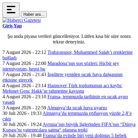
Haber ara...
Giriş Yap
Şu anda piyasa verileri güncelleniyor. Lütfen kısa bir süre sonra
tekrar deneyiniz.
7 August 2026 - 22:12
Trabzonspor, Muhammed Salah’ı renklerine
bağladı
7 August 2026 - 22:00
Maradona’nın son sözleri: Hiçbir şey
istemiyorum, hepsi bu
7 August 2026 - 21:43
İngiltere yeniden sıcak hava dalgasının
etkisine girecek
4 August 2026 - 23:14
Hannover Türk toplumunun acı kaybı:
Mehmet Genç Hakk’ın rahmetine kavuştu
4 August 2026 - 23:10
Fransa, temmuzda tarihinin en sıcak ayını
yaşadı
3 August 2026 - 22:59
Almanya’da sıcak hava uyarısı
30 Juli 2026 - 19:33
Almanya’da temmuzda enflasyon yüzde 2,8’e
çıktı
30 Juli 2026 - 19:24
Avrupa’nın büyük liglerinden FIFA’nın “Dünya
Kupası’nı yatırımcılara satma“ planına tepki
29 Juli 2026 - 19:48
Fransa’da evinde biri yeni doğmuş 5 bebek