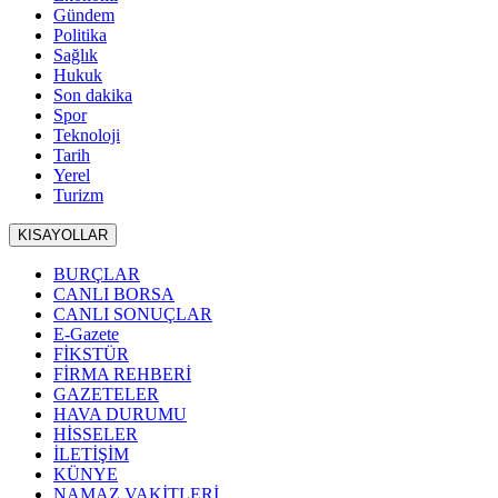
Gündem
Politika
Sağlık
Hukuk
Son dakika
Spor
Teknoloji
Tarih
Yerel
Turizm
KISAYOLLAR
BURÇLAR
CANLI BORSA
CANLI SONUÇLAR
E-Gazete
FİKSTÜR
FİRMA REHBERİ
GAZETELER
HAVA DURUMU
HİSSELER
İLETİŞİM
KÜNYE
NAMAZ VAKİTLERİ