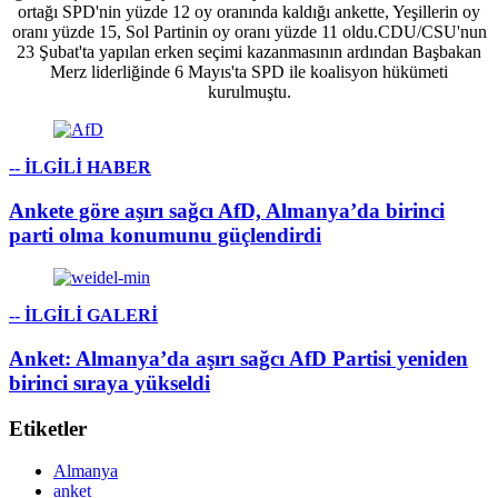
ortağı SPD'nin yüzde 12 oy oranında kaldığı ankette, Yeşillerin oy
oranı yüzde 15, Sol Partinin oy oranı yüzde 11 oldu.CDU/CSU'nun
23 Şubat'ta yapılan erken seçimi kazanmasının ardından Başbakan
Merz liderliğinde 6 Mayıs'ta SPD ile koalisyon hükümeti
kurulmuştu.
-- İLGİLİ HABER
Ankete göre aşırı sağcı AfD, Almanya’da birinci
parti olma konumunu güçlendirdi
-- İLGİLİ GALERİ
Anket: Almanya’da aşırı sağcı AfD Partisi yeniden
birinci sıraya yükseldi
Etiketler
Almanya
anket