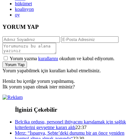
hükümet
koalisyon
oy
YORUM YAP
Yorum yazma
kurallarını
okudum ve kabul ediyorum.
Yorum Yap
Yorum yapabilmek için kuralları kabul etmelisiniz.
Henüz bu içeriğe yorum yapılmamış.
İlk yorum yapan olmak ister misiniz?
İlginizi Çekebilir
Belçika ordusu, personel ihtiyacını karşılamak için sağlık
kriterlerini gevşetme kararı aldı
22:37
Merz: “İspanya, Sebte’deki durumu bir an önce yeniden
kontrol altına almak zorunda“
22:30