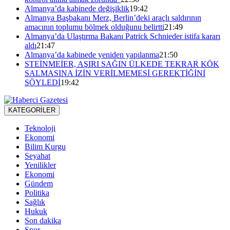
Almanya’da kabinede değişiklik
19:42
Almanya Başbakanı Merz, Berlin’deki araçlı saldırının
amacının toplumu bölmek olduğunu belirtti
21:49
Almanya’da Ulaştırma Bakanı Patrick Schnieder istifa kararı
aldı
21:47
Almanya’da kabinede yeniden yapılanma
21:50
STEİNMEİER, AŞIRI SAĞIN ÜLKEDE TEKRAR KÖK
SALMASINA İZİN VERİLMEMESİ GEREKTİĞİNİ
SÖYLEDİ
19:42
KATEGORİLER
Teknoloji
Ekonomi
Bilim Kurgu
Seyahat
Yenilikler
Ekonomi
Gündem
Politika
Sağlık
Hukuk
Son dakika
Spor