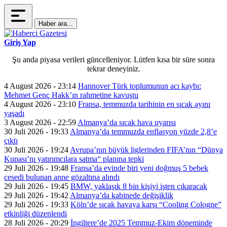
Haber ara...
Giriş Yap
Şu anda piyasa verileri güncelleniyor. Lütfen kısa bir süre sonra
tekrar deneyiniz.
4 August 2026 - 23:14
Hannover Türk toplumunun acı kaybı:
Mehmet Genç Hakk’ın rahmetine kavuştu
4 August 2026 - 23:10
Fransa, temmuzda tarihinin en sıcak ayını
yaşadı
3 August 2026 - 22:59
Almanya’da sıcak hava uyarısı
30 Juli 2026 - 19:33
Almanya’da temmuzda enflasyon yüzde 2,8’e
çıktı
30 Juli 2026 - 19:24
Avrupa’nın büyük liglerinden FIFA’nın “Dünya
Kupası’nı yatırımcılara satma“ planına tepki
29 Juli 2026 - 19:48
Fransa’da evinde biri yeni doğmuş 5 bebek
cesedi bulunan anne gözaltına alındı
29 Juli 2026 - 19:45
BMW, yaklaşık 8 bin kişiyi işten çıkaracak
29 Juli 2026 - 19:42
Almanya’da kabinede değişiklik
29 Juli 2026 - 19:33
Köln’de sıcak havaya karşı “Cooling Cologne”
etkinliği düzenlendi
28 Juli 2026 - 20:29
İngiltere’de 2025 Temmuz-Ekim döneminde