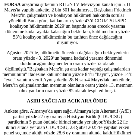
FORSA
araştırma şirketinin RTL/NTV televizyon kanalı için 5-11
Mayıs'ta yaptığı ankette, 2 bin 501 katılımcıya, Başbakan Friedrich
Merz'in çalışmaları ve koalisyon hükümeti hakkında sorular
yöneltildi.Buna göre, katılanların yüzde 43’ü CDU/CSU-SPD
koalisyon hükümetinin 2029’un başında sona erecek yasama
dönemine kadar ayakta kalacağını beklerken, katılımcıların yüzde
53’ü koalisyon hükümetinin bu tarihten önce dağılacağını
düşünüyor.
Ağustos 2025’te, hükümetin önceden dağılacağını bekleyenlerin
oranı yüzde 43, 2029’un başına kadarki yasama dönemini
dolduracağını düşünenlerin oranı yüzde 52 olarak
ölçülmüştü."Başbakan Merz'in şu ana kadar yaptığı çalışmalardan
memnunum" ifadesine katılımcıların yüzde 84’ü "hayır", yüzde 14’ü
"evet" yanıtını verdi.Aynı şirketin 28 Nisan-4 Mayıs'taki anketinde,
Merz’in çalışmalarından memnun olanların oranı yüzde 13, memnun
olmayanların oranı yüzde 85 olarak tespit edilmişti.
AŞIRI SAĞCI AfD AÇIK ARA ÖNDE
Ankete göre, Almanya'da aşırı sağcı Almanya için Alternatif (AfD)
partisi yüzde 27 oy oranıyla Hristiyan Birlik (CDU/CSU)
partilerinin 5 puan önünde birinci sırada yer alıyor.Yüzde 22 ile
ikinci sırada yer alan CDU/CSU, 23 Şubat 2025’te yapılan erken
genel seçimde aldığı yüzde 28,6 oy oranının altında kaldı.Hükümet