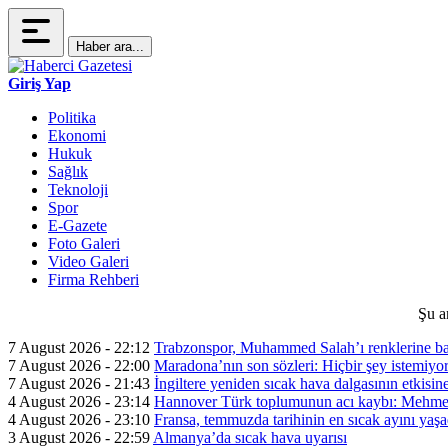
Haber ara...
Giriş Yap
Politika
Ekonomi
Hukuk
Sağlık
Teknoloji
Spor
E-Gazete
Foto Galeri
Video Galeri
Firma Rehberi
Şu a
7 August 2026 - 22:12
Trabzonspor, Muhammed Salah’ı renklerine ba
7 August 2026 - 22:00
Maradona’nın son sözleri: Hiçbir şey istemiyo
7 August 2026 - 21:43
İngiltere yeniden sıcak hava dalgasının etkisin
4 August 2026 - 23:14
Hannover Türk toplumunun acı kaybı: Mehme
4 August 2026 - 23:10
Fransa, temmuzda tarihinin en sıcak ayını yaşa
3 August 2026 - 22:59
Almanya’da sıcak hava uyarısı