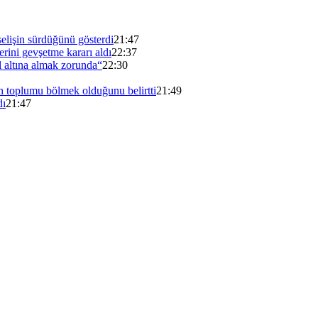
elişin sürdüğünü gösterdi
21:47
erini gevşetme kararı aldı
22:37
 altına almak zorunda“
22:30
n toplumu bölmek olduğunu belirtti
21:49
dı
21:47