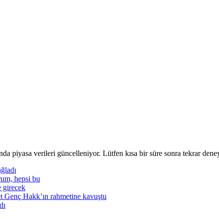
nda piyasa verileri güncelleniyor. Lütfen kısa bir süre sonra tekrar deney
ğladı
rum, hepsi bu
e girecek
t Genç Hakk’ın rahmetine kavuştu
dı