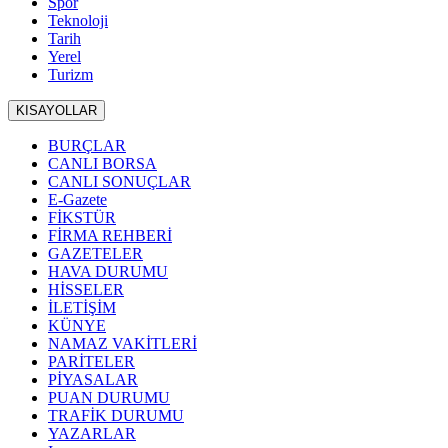
Spor
Teknoloji
Tarih
Yerel
Turizm
KISAYOLLAR
BURÇLAR
CANLI BORSA
CANLI SONUÇLAR
E-Gazete
FİKSTÜR
FİRMA REHBERİ
GAZETELER
HAVA DURUMU
HİSSELER
İLETİŞİM
KÜNYE
NAMAZ VAKİTLERİ
PARİTELER
PİYASALAR
PUAN DURUMU
TRAFİK DURUMU
YAZARLAR