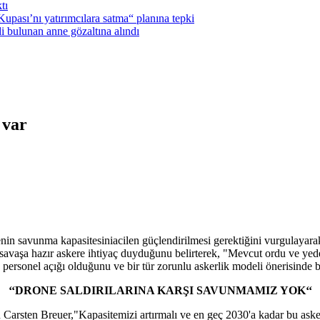
tı
pası’nı yatırımcılara satma“ planına tepki
i bulunan anne gözaltına alındı
 var
in savunma kapasitesini
acilen güçlendirilmesi gerektiğini vurgulayara
vaşa hazır askere ihtiyaç duyduğunu belirterek, "Mevcut ordu ve yedek
 personel açığı olduğunu ve bir tür zorunlu askerlik modeli önerisinde 
‘‘DRONE SALDIRILARINA KARŞI SAVUNMAMIZ YOK‘‘
arsten Breuer,"Kapasitemizi artırmalı ve en geç 2030'a kadar bu askerle