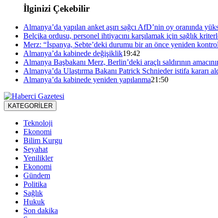
İlginizi Çekebilir
Almanya’da yapılan anket aşırı sağcı AfD’nin oy oranında yüks
Belçika ordusu, personel ihtiyacını karşılamak için sağlık kriterl
Merz: “İspanya, Sebte’deki durumu bir an önce yeniden kontrol
Almanya’da kabinede değişiklik
19:42
Almanya Başbakanı Merz, Berlin’deki araçlı saldırının amacını
Almanya’da Ulaştırma Bakanı Patrick Schnieder istifa kararı al
Almanya’da kabinede yeniden yapılanma
21:50
KATEGORİLER
Teknoloji
Ekonomi
Bilim Kurgu
Seyahat
Yenilikler
Ekonomi
Gündem
Politika
Sağlık
Hukuk
Son dakika