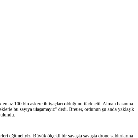
k en az 100 bin askere ihtiyaçları olduğunu ifade etti. Alman basınına
lerle bu sayıya ulaşamayız" dedi. Breuer, ordunun şu anda yaklaşık
bulundu.
ri eğitmeliyiz. Büyük ölçekli bir savaşta savaşta drone saldırılarına