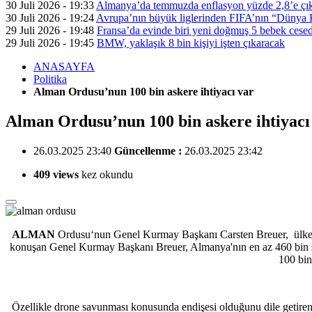
30 Juli 2026 - 19:33
Almanya’da temmuzda enflasyon yüzde 2,8’e çık
30 Juli 2026 - 19:24
Avrupa’nın büyük liglerinden FIFA’nın “Dünya Ku
29 Juli 2026 - 19:48
Fransa’da evinde biri yeni doğmuş 5 bebek cesed
29 Juli 2026 - 19:45
BMW, yaklaşık 8 bin kişiyi işten çıkaracak
ANASAYFA
Politika
Alman Ordusu’nun 100 bin askere ihtiyacı var
Alman Ordusu’nun 100 bin askere ihtiyacı
26.03.2025 23:40
Güncellenme :
26.03.2025 23:42
409 views
kez okundu
ALMAN
Ordusu‘nun Genel Kurmay Başkanı Carsten Breuer, ülken
konuşan Genel Kurmay Başkanı Breuer, Almanya'nın en az 460 bin sa
100 bin
Özellikle drone savunması konusunda endişesi olduğunu dile getiren C