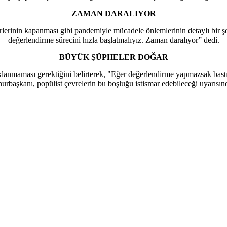
ZAMAN DARALIYOR
lerinin kapanması gibi pandemiyle mücadele önlemlerinin detaylı bir şe
değerlendirme sürecini hızla başlatmalıyız. Zaman daralıyor” dedi.
BÜYÜK ŞÜPHELER DOĞAR
aklanmaması gerektiğini belirterek, "Eğer değerlendirme yapmazsak ba
rbaşkanı, popülist çevrelerin bu boşluğu istismar edebileceği uyarısı