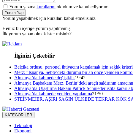
Yorum yazma
kurallarını
okudum ve kabul ediyorum.
Yorum Yap
Yorum yapabilmek için kuralları kabul etmelisiniz.
Henüz bu içeriğe yorum yapılmamış.
İlk yorum yapan olmak ister misiniz?
İlginizi Çekebilir
Belçika ordusu, personel ihtiyacını karşılamak için sağlık kriterl
Merz: “İspanya, Sebte’deki durumu bir an önce yeniden kontrol
Almanya’da kabinede değişiklik
19:42
Almanya Başbakanı Merz, Berlin’deki araçlı saldırının amacını
Almanya’da Ulaştırma Bakanı Patrick Schnieder istifa kararı al
Almanya’da kabinede yeniden yapılanma
21:50
STEİNMEİER, AŞIRI SAĞIN ÜLKEDE TEKRAR KÖK S
KATEGORİLER
Teknoloji
Ekonomi