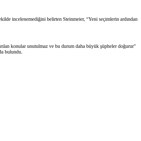
kilde incelenemediğini belirten Steinmeier, “Yeni seçimlerin ardından
stırılan konular unutulmaz ve bu durum daha büyük şüpheler doğurur"
nda bulundu.