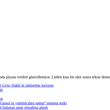
nda piyasa verileri güncelleniyor. Lütfen kısa bir süre sonra tekrar deney
t Genç Hakk’ın rahmetine kavuştu
dı
tı
pası’nı yatırımcılara satma“ planına tepki
i bulunan anne gözaltına alındı