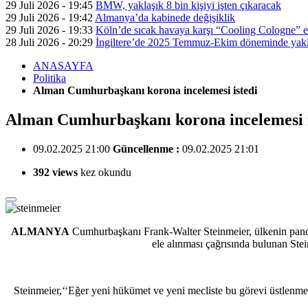
29 Juli 2026 - 19:45
BMW, yaklaşık 8 bin kişiyi işten çıkaracak
29 Juli 2026 - 19:42
Almanya’da kabinede değişiklik
29 Juli 2026 - 19:33
Köln’de sıcak havaya karşı “Cooling Cologne” et
28 Juli 2026 - 20:29
İngiltere’de 2025 Temmuz-Ekim döneminde yaklaş
ANASAYFA
Politika
Alman Cumhurbaşkanı korona incelemesi istedi
Alman Cumhurbaşkanı korona incelemesi i
09.02.2025 21:00
Güncellenme :
09.02.2025 21:01
392 views
kez okundu
ALMANYA
Cumhurbaşkanı Frank-Walter Steinmeier, ülkenin pande
ele alınması çağrısında bulunan Ste
Steinmeier,‘‘Eğer yeni hükümet ve yeni mecliste bu görevi üstlen