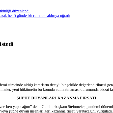
kinliği düzenlendi
ık her 5 günde bir camiler saldırıya uğradı
stedi
mi sürecinde aldığı kararların
detaylı bir şekilde değerlendirilmesi ge
inmeier, yeni hükümetin bu konuda adım atmaması durumunda bizzat kendi
ŞÜPHE DUYANLARI KAZANMA FIRSATI
mezse ben yapacağım” dedi. Cumhurbaşkanı Steinmeier, pandemi dönemi
veya şüphe duyan insanları geri kazanma fırsatı yaratacağını vurguladı.