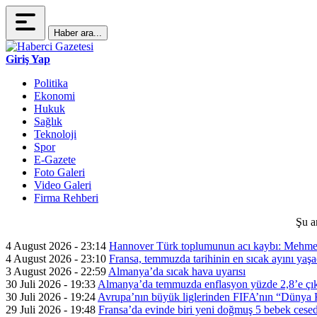
Haber ara...
Giriş Yap
Politika
Ekonomi
Hukuk
Sağlık
Teknoloji
Spor
E-Gazete
Foto Galeri
Video Galeri
Firma Rehberi
Şu a
4 August 2026 - 23:14
Hannover Türk toplumunun acı kaybı: Mehme
4 August 2026 - 23:10
Fransa, temmuzda tarihinin en sıcak ayını yaşa
3 August 2026 - 22:59
Almanya’da sıcak hava uyarısı
30 Juli 2026 - 19:33
Almanya’da temmuzda enflasyon yüzde 2,8’e çık
30 Juli 2026 - 19:24
Avrupa’nın büyük liglerinden FIFA’nın “Dünya Ku
29 Juli 2026 - 19:48
Fransa’da evinde biri yeni doğmuş 5 bebek cesed