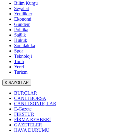
Bilim Kurgu
Seyahat
Yenilikler
Ekonomi
Gündem
Politika
Sağlık
Hukuk
Son dakika
Spor
Teknoloji
Tarih
Yerel
Turizm
KISAYOLLAR
BURÇLAR
CANLI BORSA
CANLI SONUÇLAR
E-Gazete
FİKSTÜR
FİRMA REHBERİ
GAZETELER
HAVA DURUMU