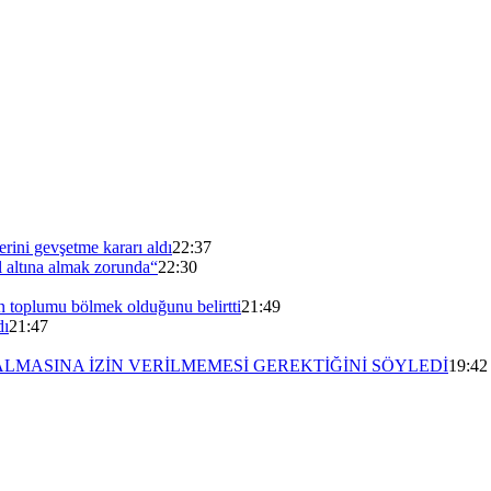
erini gevşetme kararı aldı
22:37
 altına almak zorunda“
22:30
n toplumu bölmek olduğunu belirtti
21:49
dı
21:47
ALMASINA İZİN VERİLMEMESİ GEREKTİĞİNİ SÖYLEDİ
19:42