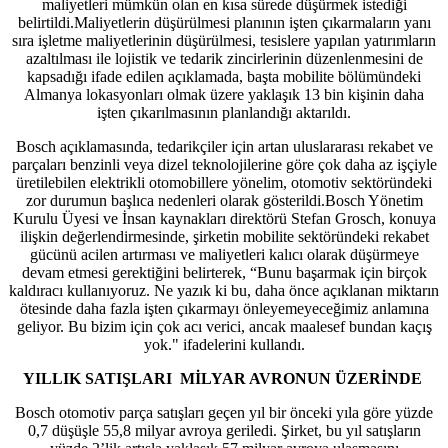
maliyetleri mümkün olan en kısa sürede düşürmek istediği
belirtildi.Maliyetlerin düşürülmesi planının işten çıkarmaların yanı
sıra işletme maliyetlerinin düşürülmesi, tesislere yapılan yatırımların
azaltılması ile lojistik ve tedarik zincirlerinin düzenlenmesini de
kapsadığı ifade edilen açıklamada, başta mobilite bölümündeki
Almanya lokasyonları olmak üzere yaklaşık 13 bin kişinin daha
işten çıkarılmasının planlandığı aktarıldı.
Bosch açıklamasında, tedarikçiler için artan uluslararası rekabet ve
parçaları benzinli veya dizel teknolojilerine göre çok daha az işçiyle
üretilebilen elektrikli otomobillere yönelim, otomotiv sektöründeki
zor durumun başlıca nedenleri olarak gösterildi.Bosch Yönetim
Kurulu Üyesi ve İnsan kaynakları direktörü Stefan Grosch, konuya
ilişkin değerlendirmesinde, şirketin mobilite sektöründeki rekabet
gücünü acilen artırması ve maliyetleri kalıcı olarak düşürmeye
devam etmesi gerektiğini belirterek, “Bunu başarmak için birçok
kaldıracı kullanıyoruz. Ne yazık ki bu, daha önce açıklanan miktarın
ötesinde daha fazla işten çıkarmayı önleyemeyeceğimiz anlamına
geliyor. Bu bizim için çok acı verici, ancak maalesef bundan kaçış
yok." ifadelerini kullandı.
YILLIK SATIŞLARI MİLYAR AVRONUN ÜZERİNDE
Bosch otomotiv parça satışları geçen yıl bir önceki yıla göre yüzde
0,7 düşüşle 55,8 milyar avroya geriledi. Şirket, bu yıl satışların