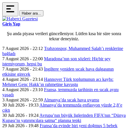
Haber ara...
Giriş Yap
Şu anda piyasa verileri güncelleniyor. Lütfen kısa bir süre sonra
tekrar deneyiniz.
7 August 2026 - 22:12
Trabzonspor, Muhammed Salah’ı renklerine
bağladı
7 August 2026 - 22:00
Maradona’nın son sözleri: Hiçbir şey
istemiyorum, hepsi bu
7 August 2026 - 21:43
İngiltere yeniden sıcak hava dalgasının
etkisine girecek
4 August 2026 - 23:14
Hannover Türk toplumunun acı kaybı:
Mehmet Genç Hakk’ın rahmetine kavuştu
4 August 2026 - 23:10
Fransa, temmuzda tarihinin en sıcak ayını
yaşadı
3 August 2026 - 22:59
Almanya’da sıcak hava uyarısı
30 Juli 2026 - 19:33
Almanya’da temmuzda enflasyon yüzde 2,8’e
çıktı
30 Juli 2026 - 19:24
Avrupa’nın büyük liglerinden FIFA’nın “Dünya
Kupası’nı yatırımcılara satma“ planına tepki
29 Juli 2026 - 19:48
Fransa’da evinde biri yeni doğmuş 5 bebek