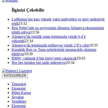
İlginizi Çekebilir
Lufthansa’nın karı yüksek yakıt maliyetleri ve grev nedeniyle
eridi
23:32
Ren Nehri’nde su seviyesinin düşmesi Almanya ekonomisini
tehdit ediyor
22:56
Almanya’da işsizlik oranı temmuzda yüzde 6,4’e
yükseldi
22:34
Almanya’da temmuzda enflasyon yüzde 2,8’e çıktı
19:33
Kuraklık Ren ve Tuna nehirlerinde taşımacılığı olumsuz
etkiliyor
19:30
BMW, yaklaşık 8 bin kişiyi işten çıkaracak
19:45
Her beş kişiden biri tatile gidemiyor
20:34
KATEGORİLER
Teknoloji
Ekonomi
Bilim Kurgu
Seyahat
Yenilikler
Ekonomi