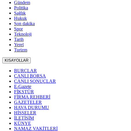
Gündem
Politika
Sağlık
Hukuk
Son dakika
Spor
Teknoloji
Tarih
Yerel
Turizm
KISAYOLLAR
BURÇLAR
CANLI BORSA
CANLI SONUÇLAR
E-Gazete
FİKSTÜR
FİRMA REHBERİ
GAZETELER
HAVA DURUMU
HİSSELER
İLETİŞİM
KÜNYE
NAMAZ VAKİTLERİ