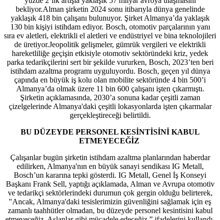
yüzde 2’lik artışla yaklaşık 57 milyar avroya ulaşmasını
bekliyor.Alman şirketin 2024 sonu itibarıyla dünya genelinde
yaklaşık 418 bin çalışanı bulunuyor. Şirket Almanya’da yaklaşık
130 bin kişiyi istihdam ediyor. Bosch, otomotiv parçalarının yanı
sıra ev aletleri, elektrikli el aletleri ve endüstriyel ve bina teknolojileri
de üretiyor.Jeopolitik gelişmeler, gümrük vergileri ve elektrikli
hareketliliğe geçişin etkisiyle otomotiv sektöründeki kriz, yedek
parka tedarikçilerini sert bir şekilde vururken, Bosch, 2023’ten beri
istihdam azaltma programı uyguluyordu. Bosch, geçen yıl dünya
çapında en büyük iş kolu olan mobilite sektöründe 4 bin 500’i
Almanya’da olmak üzere 11 bin 600 çalışanı işten çıkarmıştı.
Şirketin açıklamasında, 2030’a sonuna kadar çeşitli zaman
çizelgelerinde Almanya'daki çeşitli lokasyonlarda işten çıkarmalar
gerçekleştireceği belirtildi.
BU DÜZEYDE PERSONEL KESİNTİSİNİ KABUL
ETMEYECEĞİZ
Çalışanlar bugün şirketin istihdam azaltma planlarından haberdar
edilirken, Almanya'nın en büyük sanayi sendikası IG Metall,
Bosch’un kararına tepki gösterdi. IG Metall, Genel İş Konseyi
Başkanı Frank Sell, yaptığı açıklamada, Alman ve Avrupa otomotiv
ve tedarikçi sektörlerindeki durumun çok gergin olduğu belirterek,
"Ancak, Almanya'daki tesislerimizin güvenliğini sağlamak için eş
zamanlı taahhütler olmadan, bu düzeyde personel kesintisini kabul
etmeyeceğiz. Aslanlar gibi mücadele edeceğiz.” ifadelerini kullandı.