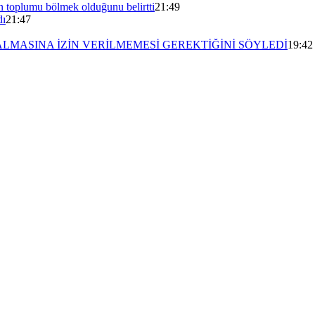
n toplumu bölmek olduğunu belirtti
21:49
dı
21:47
ALMASINA İZİN VERİLMEMESİ GEREKTİĞİNİ SÖYLEDİ
19:42