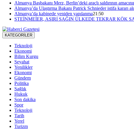
Almanya Başbakanı Merz, Berlin’deki araçlı saldırının amacını
Almanya’da Ulaştırma Bakanı Patrick Schnieder istifa kararı al
Almanya’da kabinede yeniden yapılanma
21:50
STEİNMEİER, AŞIRI SAĞIN ÜLKEDE TEKRAR KÖK S
KATEGORİLER
Teknoloji
Ekonomi
Bilim Kurgu
Seyahat
Yenilikler
Ekonomi
Gündem
Politika
Sağlık
Hukuk
Son dakika
Spor
Teknoloji
Tarih
Yerel
Turizm