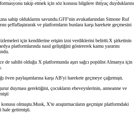
formasyonu takip etmek için söz konusu bilgilere ihtiyaç duyduklarını
kkına sahip olduklarını savundu.GFF'nin avukatlarından Simone Ruf
nı şeffaflaştırarak ve platformların bunlara karşı harekete geçmesini
eleri için kendilerine erişim izni verdiklerini belirtti.X şirketinin
dya platformlarında nasıl geliştiğini göstererek kamu yararını
undu.
ce de sahibi olduğu X platformunda aşırı sağcı popülist Almanya için
.
sağı öven paylaşımlarına karşı AB'yi harekete geçmeye çağırmıştı.
urur duyması gerektiğini, çocukların ebeveynlerinin, anneanne ve
mişti
 konusu olmuştu.Musk, X'te araştırmacıların geçmişte platformdaki
 hale getirmişti.