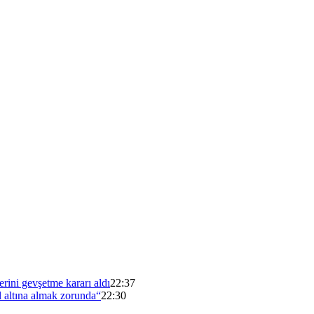
erini gevşetme kararı aldı
22:37
 altına almak zorunda“
22:30