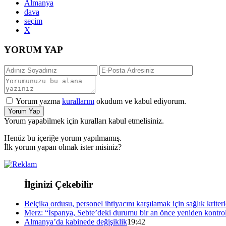
Almanya
dava
seçim
X
YORUM YAP
Yorum yazma
kurallarını
okudum ve kabul ediyorum.
Yorum Yap
Yorum yapabilmek için kuralları kabul etmelisiniz.
Henüz bu içeriğe yorum yapılmamış.
İlk yorum yapan olmak ister misiniz?
İlginizi Çekebilir
Belçika ordusu, personel ihtiyacını karşılamak için sağlık kriterl
Merz: “İspanya, Sebte’deki durumu bir an önce yeniden kontrol
Almanya’da kabinede değişiklik
19:42