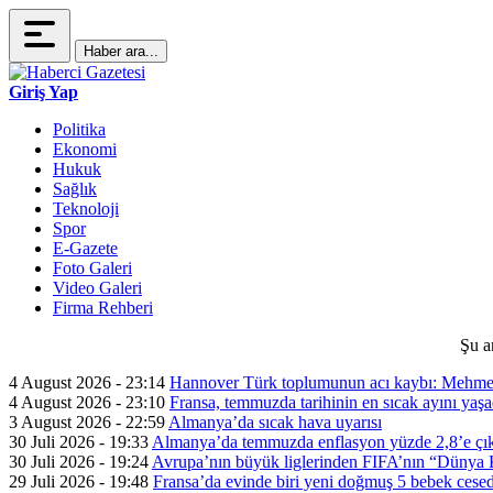
Haber ara...
Giriş Yap
Politika
Ekonomi
Hukuk
Sağlık
Teknoloji
Spor
E-Gazete
Foto Galeri
Video Galeri
Firma Rehberi
Şu a
4 August 2026 - 23:14
Hannover Türk toplumunun acı kaybı: Mehme
4 August 2026 - 23:10
Fransa, temmuzda tarihinin en sıcak ayını yaşa
3 August 2026 - 22:59
Almanya’da sıcak hava uyarısı
30 Juli 2026 - 19:33
Almanya’da temmuzda enflasyon yüzde 2,8’e çık
30 Juli 2026 - 19:24
Avrupa’nın büyük liglerinden FIFA’nın “Dünya Ku
29 Juli 2026 - 19:48
Fransa’da evinde biri yeni doğmuş 5 bebek cesed