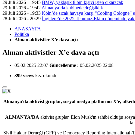
29 Juli 2026 - 19:45
BMW, yaklaşık 8 bin kişiyi işten çıkaracak
29 Juli 2026 - 19:42
Almanya’da kabinede değişiklik
29 Juli 2026 - 19:33
Köln’de sıcak havaya karşı “Cooling Cologne” et
28 Juli 2026 - 20:29
İngiltere’de 2025 Temmuz-Ekim döneminde yaklaş
ANASAYFA
Politika
Alman aktivistler X’e dava açtı
Alman aktivistler X’e dava açtı
05.02.2025 22:07
Güncellenme :
05.02.2025 22:08
399 views
kez okundu
Almanya'da aktivist gruplar, sosyal medya platformu X'e, ülkede
ALMANYA'DA
aktivist gruplar, Elon Musk'ın sahibi olduğu sosy
ke
Sivil Haklar Derneği (GFF) ve Democracy Reporting International (DRI)