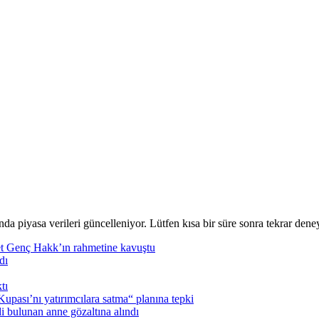
nda piyasa verileri güncelleniyor. Lütfen kısa bir süre sonra tekrar deney
t Genç Hakk’ın rahmetine kavuştu
dı
tı
pası’nı yatırımcılara satma“ planına tepki
i bulunan anne gözaltına alındı