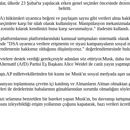
ar, ülkede 23 Şubat'ta yapılacak erken genel seçimler öncesinde dezen
belirtti.
A) hükümleri uyarınca beğeni ve paylaşım sayısı gibi verileri alma ha
çimlere karşı bir silah olarak kullanılıyor. Manipülasyon mekanizmaları
zorunlu kılarak kendimizi buna karşı savunmalıyız." ifadesini kullandı.
mlarının platformlarındaki kamusal tartışmaları sistematik olarak izlem
nde "DSA uyarınca verilere erişmenin ve siyasi kampanyaların sosyal me
endirmenin hakkımız olduğunu düşünüyoruz." değerlendirmesinde bul
relere destek verdiği gerekçesiyle adından söz ettiriyor.Musk, daha ön
Alternatif (AfD) Partisi Eş Başkanı Alice Weidel ile canlı yayın yapmıştı
ıştı.AP milletvekillerinden bir kısmı ise Musk'ın sosyal medyada aşırı 
yası toplantısına çevrim içi katılmış ve Almanların Alman olmaktan g
leri ile dedelerinin babalarının günahlarından sorumlu olmadığını söyle
i selamına benzetilen bir hareket yapan Musk'ın, bu davranışı tartışma
sını izleyebildiği erişim yollarının çoğunu kapatarak, bazı verileri ücretli