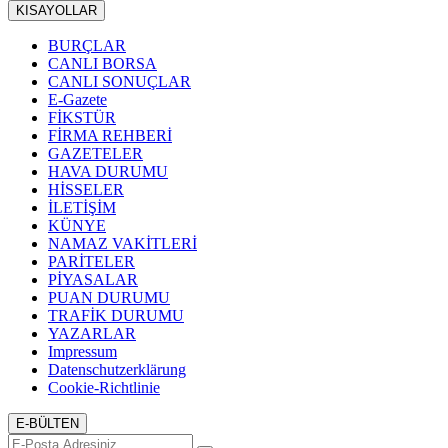
KISAYOLLAR
BURÇLAR
CANLI BORSA
CANLI SONUÇLAR
E-Gazete
FİKSTÜR
FİRMA REHBERİ
GAZETELER
HAVA DURUMU
HİSSELER
İLETİŞİM
KÜNYE
NAMAZ VAKİTLERİ
PARİTELER
PİYASALAR
PUAN DURUMU
TRAFİK DURUMU
YAZARLAR
Impressum
Datenschutzerklärung
Cookie-Richtlinie
E-BÜLTEN