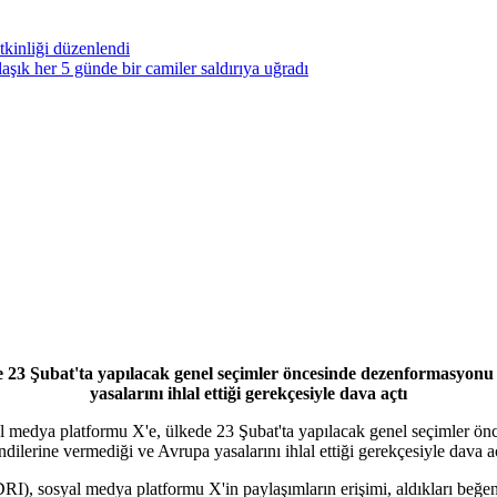
kinliği düzenlendi
ık her 5 günde bir camiler saldırıya uğradı
 23 Şubat'ta yapılacak genel seçimler öncesinde dezenformasyonu t
yasalarını ihlal ettiği gerekçesiyle dava açtı
al medya platformu X'e, ülkede 23 Şubat'ta yapılacak genel seçimler önc
ndilerine vermediği ve Avrupa yasalarını ihlal ettiği gerekçesiyle dava aç
, sosyal medya platformu X'in paylaşımların erişimi, aldıkları beğeni 