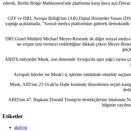
ederek, Berlin Bölge Mahkemesi'nde platforma karşı dava açtı.Davacıl
GFF ve DRI, Avrupa Birliği'nin (AB) Dijital Hizmetler Yasası (DS
yaptığı açıklamada, "Sosyal medya platformları giderek demokratik se
DRI Genel Müdürü Michael Meyer-Resende de diğer sosyal medya platfor
ise erişim izni vermeyi reddettiğine dikkati çeken Meyer-Rese
güçl
ABD'li milyarder Musk, son dönemde Avrupa'da aşırı sağcı siyasi çev
Avrupalı liderler ise Musk'ı iç işlerine müdahale etmekle suçlam
Musk, AfD'nin 25 Ocak'ta Halle kentinde düzenlenen seçim kampan
dede
ABD'nin 47. Başkanı Donald Trump'ın destekçilerine hitabında Naz
bilginin yayılma
Etiketler
aktivist