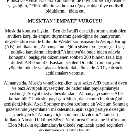
Fransa ve Avusturya'daki Yahudilerin de büyük korku içerisinde
yaşadığını, "Filistinlilerin saldırısına uğrayacaklar diye endişeli
olduklarını" iddia etti.
MUSK'TAN ''EMPATİ'' VURGUSU
Musk da konuya ilişkin, "Ben de İsrail'i destekliyorum ancak ölen
sivillere karşı da empati duymamız gerektiğine de inanıyorum."
değerlendirmesinde bulundu.Weidel konuşmasında Avrupa Birliği
(AB) politikalarını, Almanya'nın eğitim sistemi ve geçmişteki yeşil
politika kararlarını eleştirdi."Almanya'da önde giden adayla
konuşma" başlığıyla düzenlenen sohbeti 200 binden fazla kişi
dinledi.ABD'nin 47. Başkanı seçilen Donald Trump'ın yeni
yönetiminde de yer alacak Musk, daha önce de AfD'ye destek
açıklamaları yapmıştı.
Almanya'da, Musk'a yönelik tepkiler, aşırı sağcı AfD partisini öven
ve bazı Avrupalı siyasetçileri de hedef alan paylaşımlarıyla
başlamıştı.Sosyal medya hesabından "Almanya'yı sadece AfD
kurtarabilir" ifadesini paylaşan Musk, daha sonra bu desteğini
genişletti.Musk, Axel Springer medya grubuna ait Welt am Sonntag
gazetesinde yayımlanan makalesinde, aşırı sağcı partiye desteğini
yineleyerek "Almanya için son umut kıvılcımı." ifadesini
kullandı.Alman Hükümet Sözcü Yardımcısı Christiane Hoffmann,
Elon Musk'ın açıklamalarıyla ülkede yapılacak genel seçimleri
etkilemeye çalıştığını belirtti.