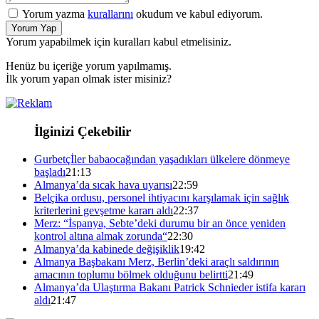
Yorum yazma
kurallarını
okudum ve kabul ediyorum.
Yorum Yap
Yorum yapabilmek için kuralları kabul etmelisiniz.
Henüz bu içeriğe yorum yapılmamış.
İlk yorum yapan olmak ister misiniz?
İlginizi Çekebilir
Gurbetçİler babaocağından yaşadıkları ülkelere dönmeye
başladı
21:13
Almanya’da sıcak hava uyarısı
22:59
Belçika ordusu, personel ihtiyacını karşılamak için sağlık
kriterlerini gevşetme kararı aldı
22:37
Merz: “İspanya, Sebte’deki durumu bir an önce yeniden
kontrol altına almak zorunda“
22:30
Almanya’da kabinede değişiklik
19:42
Almanya Başbakanı Merz, Berlin’deki araçlı saldırının
amacının toplumu bölmek olduğunu belirtti
21:49
Almanya’da Ulaştırma Bakanı Patrick Schnieder istifa kararı
aldı
21:47