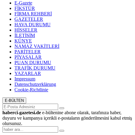
E-Gazete
FİKSTÜR
FİRMA REHBERİ
GAZETELER
HAVA DURUMU
HİSSELER
İLETİŞİM
KÜNYE
NAMAZ VAKİTLERİ
PARİTELER
PİYASALAR
PUAN DURUMU
TRAFİK DURUMU
YAZARLAR
Impressum
Datenschutzerklärung
Cookie-Richtlinie
E-BÜLTEN
haberci-gazetesi.de
e-bültenine abone olarak, tarafınıza haber,
duyuru ve kampanya içerikli e-postaların gönderilmesini kabul etmiş
olursunuz.