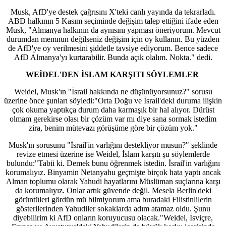
Musk, AfD'ye destek çağrısını X'teki canlı yayında da tekrarladı.
ABD halkının 5 Kasım seçiminde değişim talep ettiğini ifade eden
Musk, "Almanya halkının da aynısını yapması öneriyorum. Mevcut
durumdan memnun değilseniz değişim için oy kullanın. Bu yüzden
de AfD'ye oy verilmesini şiddetle tavsiye ediyorum. Bence sadece
AfD Almanya'yı kurtarabilir. Bunda açık olalım. Nokta." dedi.
WEİDEL'DEN İSLAM KARŞITI SÖYLEMLER
Weidel, Musk'ın "İsrail hakkında ne düşünüyorsunuz?" sorusu
üzerine önce şunları söyledi:"Orta Doğu ve İsrail'deki duruma ilişkin
çok okuma yaptıkça durum daha karmaşık bir hal alıyor. Dürüst
olmam gerekirse olası bir çözüm var mı diye sana sormak istedim
zira, benim mütevazı görüşüme göre bir çözüm yok."
Musk'ın sorusunu "İsrail'in varlığını destekliyor musun?" şeklinde
revize etmesi üzerine ise Weidel, İslam karşıtı şu söylemlerde
bulundu:"Tabii ki. Demek bunu öğrenmek istedin. İsrail'in varlığını
korumalıyız. Binyamin Netanyahu geçmişte birçok hata yaptı ancak
Alman toplumu olarak Yahudi hayatlarını Müslüman suçlarına karşı
da korumalıyız. Onlar artık güvende değil. Mesela Berlin'deki
görüntüleri gördün mü bilmiyorum ama buradaki Filistinlilerin
gösterilerinden Yahudiler sokaklarda adım atamaz oldu. Şunu
diyebilirim ki AfD onların koruyucusu olacak."Weidel, İsviçre,