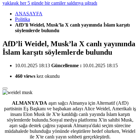
yaklaşık her 5 günde bir camiler saldırıya uğradı
ANASAYFA
Politika
AfD’li Weidel, Musk’la X canlı yayınında İslam karşıtı
söylemlerde bulundu
AfD’li Weidel, Musk’la X canlı yayınında
İslam karşıtı söylemlerde bulundu
10.01.2025 18:13
Güncellenme :
10.01.2025 18:15
460 views
kez okundu
ALMANYA'DA
aşırı sağcı Almanya için Alternatif (AfD)
partisinin Eş Başkanı ve başbakan adayı Alice Weidel, Amerikalı iş
insanı Elon Musk ile X'te katıldığı canlı yayında İslam karşıtı
söylemlerde bulundu.Sosyal medya platformu X'in sahibi Musk,
aşırı sağa destek çağrısı yaparak Almanya'daki seçim sürecine
müdahalede bulunduğu yönünde eleştirilere hedef olurken, Weidel
ile X'te canlı yayın sohbeti gerçekleştirdi.