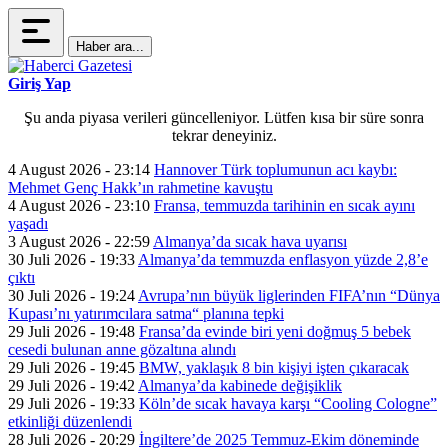
Haber ara...
Giriş Yap
Şu anda piyasa verileri güncelleniyor. Lütfen kısa bir süre sonra
tekrar deneyiniz.
4 August 2026 - 23:14
Hannover Türk toplumunun acı kaybı:
Mehmet Genç Hakk’ın rahmetine kavuştu
4 August 2026 - 23:10
Fransa, temmuzda tarihinin en sıcak ayını
yaşadı
3 August 2026 - 22:59
Almanya’da sıcak hava uyarısı
30 Juli 2026 - 19:33
Almanya’da temmuzda enflasyon yüzde 2,8’e
çıktı
30 Juli 2026 - 19:24
Avrupa’nın büyük liglerinden FIFA’nın “Dünya
Kupası’nı yatırımcılara satma“ planına tepki
29 Juli 2026 - 19:48
Fransa’da evinde biri yeni doğmuş 5 bebek
cesedi bulunan anne gözaltına alındı
29 Juli 2026 - 19:45
BMW, yaklaşık 8 bin kişiyi işten çıkaracak
29 Juli 2026 - 19:42
Almanya’da kabinede değişiklik
29 Juli 2026 - 19:33
Köln’de sıcak havaya karşı “Cooling Cologne”
etkinliği düzenlendi
28 Juli 2026 - 20:29
İngiltere’de 2025 Temmuz-Ekim döneminde