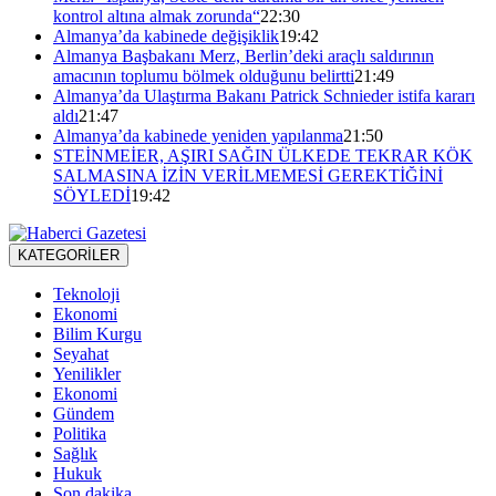
kontrol altına almak zorunda“
22:30
Almanya’da kabinede değişiklik
19:42
Almanya Başbakanı Merz, Berlin’deki araçlı saldırının
amacının toplumu bölmek olduğunu belirtti
21:49
Almanya’da Ulaştırma Bakanı Patrick Schnieder istifa kararı
aldı
21:47
Almanya’da kabinede yeniden yapılanma
21:50
STEİNMEİER, AŞIRI SAĞIN ÜLKEDE TEKRAR KÖK
SALMASINA İZİN VERİLMEMESİ GEREKTİĞİNİ
SÖYLEDİ
19:42
KATEGORİLER
Teknoloji
Ekonomi
Bilim Kurgu
Seyahat
Yenilikler
Ekonomi
Gündem
Politika
Sağlık
Hukuk
Son dakika