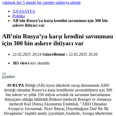
yaklaşık her 5 günde bir camiler saldırıya uğradı
ANASAYFA
Politika
AB’nin Rusya’ya karşı kendini savunması için 300 bin
askere ihtiyacı var
AB’nin Rusya’ya karşı kendini savunması
için 300 bin askere ihtiyacı var
22.02.2025 20:24
Güncellenme :
22.02.2025 20:26
383 views
kez okundu
AVRUPA
Birliği (AB) üyesi ülkelerin savaş durumunda ABD
desteği olmadan Rusya'ya karşı
kendilerini savunabilmesi için 300
bin askere ve yıllık 250 milyar avroluk ek savunma harcamasına
ihtiyaçları olduğu bildirildi.Brüksel merkezli Bruegel ve Almanya
merkezli Kiel Dünya Ekonomisi Enstitüsü, "ABD Olmadan
Avrupa'yı Savunmak. Neye İhtiyaç Duyulduğuna Dair Bir İlk
Hesaplama" başlıklı analiz yayımladı.Analizde, Avrupa ülkelerinin