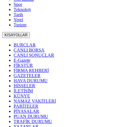
Spor
Teknoloji
Tarih
Yerel
Turizm
KISAYOLLAR
BURÇLAR
CANLI BORSA
CANLI SONUÇLAR
E-Gazete
FİKSTÜR
FİRMA REHBERİ
GAZETELER
HAVA DURUMU
HİSSELER
İLETİŞİM
KÜNYE
NAMAZ VAKİTLERİ
PARİTELER
PİYASALAR
PUAN DURUMU
TRAFİK DURUMU
YAZARLAR