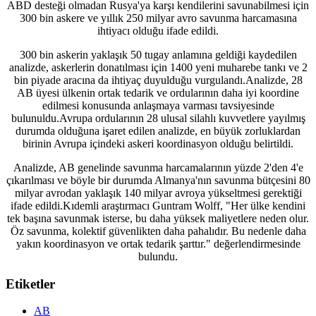
ABD desteği olmadan Rusya'ya karşı kendilerini savunabilmesi için
300 bin askere ve yıllık 250 milyar avro savunma harcamasına
ihtiyacı olduğu ifade edildi.
300 bin askerin yaklaşık 50 tugay anlamına geldiği kaydedilen
analizde, askerlerin donatılması için 1400 yeni muharebe tankı ve 2
bin piyade aracına da ihtiyaç duyulduğu vurgulandı.Analizde, 28
AB üyesi ülkenin ortak tedarik ve ordularının daha iyi koordine
edilmesi konusunda anlaşmaya varması tavsiyesinde
bulunuldu.Avrupa ordularının 28 ulusal silahlı kuvvetlere yayılmış
durumda olduğuna işaret edilen analizde, en büyük zorluklardan
birinin Avrupa içindeki askeri koordinasyon olduğu belirtildi.
Analizde, AB genelinde savunma harcamalarının yüzde 2'den 4'e
çıkarılması ve böyle bir durumda Almanya'nın savunma bütçesini 80
milyar avrodan yaklaşık 140 milyar avroya yükseltmesi gerektiği
ifade edildi.Kıdemli araştırmacı Guntram Wolff, "Her ülke kendini
tek başına savunmak isterse, bu daha yüksek maliyetlere neden olur.
Öz savunma, kolektif güvenlikten daha pahalıdır. Bu nedenle daha
yakın koordinasyon ve ortak tedarik şarttır." değerlendirmesinde
bulundu.
Etiketler
AB