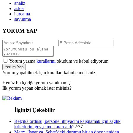
analiz
asker
harcama
savunma
YORUM YAP
Yorum yazma
kurallarını
okudum ve kabul ediyorum.
Yorum Yap
Yorum yapabilmek için kuralları kabul etmelisiniz.
Henüz bu içeriğe yorum yapılmamış.
İlk yorum yapan olmak ister misiniz?
İlginizi Çekebilir
Belçika ordusu, personel ihtiyacını karşılamak için sağlık
kriterlerini gevşetme kararı aldı
22:37
Merz: “İspanya, Sebte’deki durumu bir an önce yeniden