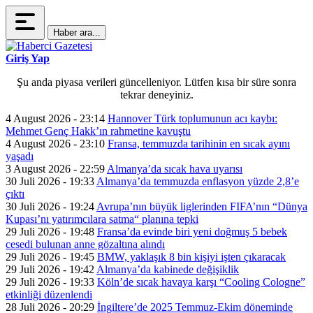
Haber ara...
Giriş Yap
Şu anda piyasa verileri güncelleniyor. Lütfen kısa bir süre sonra
tekrar deneyiniz.
4 August 2026 - 23:14
Hannover Türk toplumunun acı kaybı:
Mehmet Genç Hakk’ın rahmetine kavuştu
4 August 2026 - 23:10
Fransa, temmuzda tarihinin en sıcak ayını
yaşadı
3 August 2026 - 22:59
Almanya’da sıcak hava uyarısı
30 Juli 2026 - 19:33
Almanya’da temmuzda enflasyon yüzde 2,8’e
çıktı
30 Juli 2026 - 19:24
Avrupa’nın büyük liglerinden FIFA’nın “Dünya
Kupası’nı yatırımcılara satma“ planına tepki
29 Juli 2026 - 19:48
Fransa’da evinde biri yeni doğmuş 5 bebek
cesedi bulunan anne gözaltına alındı
29 Juli 2026 - 19:45
BMW, yaklaşık 8 bin kişiyi işten çıkaracak
29 Juli 2026 - 19:42
Almanya’da kabinede değişiklik
29 Juli 2026 - 19:33
Köln’de sıcak havaya karşı “Cooling Cologne”
etkinliği düzenlendi
28 Juli 2026 - 20:29
İngiltere’de 2025 Temmuz-Ekim döneminde