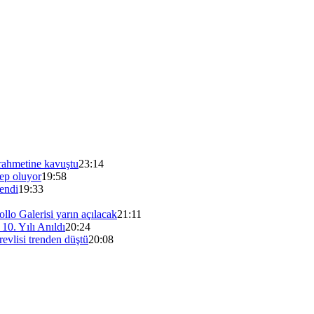
ahmetine kavuştu
23:14
bep oluyor
19:58
endi
19:33
lo Galerisi yarın açılacak
21:11
0. Yılı Anıldı
20:24
evlisi trenden düştü
20:08