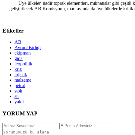
Üye ülkeler, nadir toprak elementleri, mıknatıslar gibi çeşitli
geliştirilecek.AB Komisyonu, mart ayında da üye ülkelerde kritik e
Etiketler
AB
AvrupaBirliği
ekipman
gıda
jeopolitik
kriz
lojistik
malzeme
petrol
stok
su
yakıt
YORUM YAP