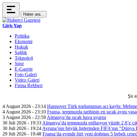
Haber ara...
Giriş Yap
Politika
Ekonomi
Hukuk
Sağlık
Teknoloji
Spor
E-Gazete
Foto Galeri
Video Galeri
Firma Rehberi
Şu a
4 August 2026 - 23:14
Hannover Türk toplumunun acı kaybı: Mehme
4 August 2026 - 23:10
Fransa, temmuzda tarihinin en sıcak ayını yaşa
3 August 2026 - 22:59
Almanya’da sıcak hava uyarısı
30 Juli 2026 - 19:33
Almanya’da temmuzda enflasyon yüzde 2,8’e çık
30 Juli 2026 - 19:24
Avrupa’nın büyük liglerinden FIFA’nın “Dünya Ku
29 Juli 2026 - 19:48
Fransa’da evinde biri yeni doğmuş 5 bebek cesed