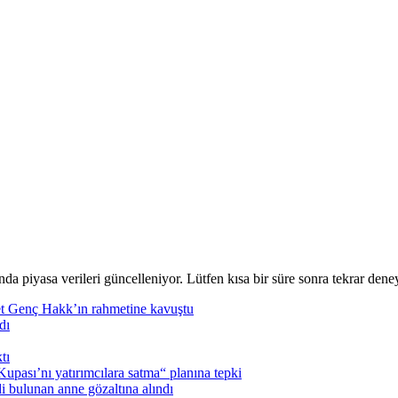
nda piyasa verileri güncelleniyor. Lütfen kısa bir süre sonra tekrar deney
t Genç Hakk’ın rahmetine kavuştu
dı
tı
pası’nı yatırımcılara satma“ planına tepki
i bulunan anne gözaltına alındı