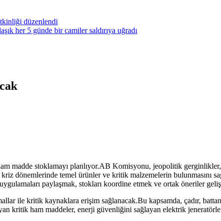
kinliği düzenlendi
ık her 5 günde bir camiler saldırıya uğradı
acak
ham madde stoklamayı planlıyor.
AB Komisyonu, jeopolitik gerginlikler, ik
likle kriz dönemlerinde temel ürünler ve kritik malzemelerin bulunması
i uygulamaları paylaşmak, stokları koordine etmek ve ortak öneriler gel
 mallar ile kritik kaynaklara erişim sağlanacak.Bu kapsamda, çadır, battan
yan kritik ham maddeler, enerji güvenliğini sağlayan elektrik jeneratörler