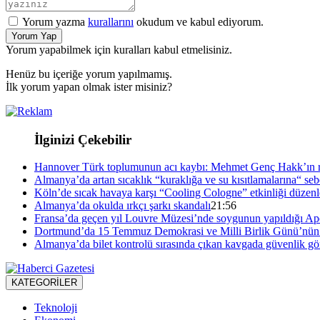
Yorum yazma
kurallarını
okudum ve kabul ediyorum.
Yorum Yap
Yorum yapabilmek için kuralları kabul etmelisiniz.
Henüz bu içeriğe yorum yapılmamış.
İlk yorum yapan olmak ister misiniz?
İlginizi Çekebilir
Hannover Türk toplumunun acı kaybı: Mehmet Genç Hakk’ın r
Almanya’da artan sıcaklık “kuraklığa ve su kısıtlamalarına“ se
Köln’de sıcak havaya karşı “Cooling Cologne” etkinliği düzenl
Almanya’da okulda ırkçı şarkı skandalı
21:56
Fransa’da geçen yıl Louvre Müzesi’nde soygunun yapıldığı Apol
Dortmund’da 15 Temmuz Demokrasi ve Milli Birlik Günü’nün 1
Almanya’da bilet kontrolü sırasında çıkan kavgada güvenlik gör
KATEGORİLER
Teknoloji