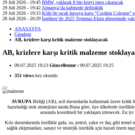
29 Juli 2026 - 19:45
BMW, yaklaşık 8 bin kişiyi işten çıkaracak
29 Juli 2026 - 19:42
Almanya’da kabinede değişiklik
29 Juli 2026 - 19:33
Köln’de sıcak havaya karşı “Cooling Cologne” et
28 Juli 2026 - 20:29
İngiltere’de 2025 Temmuz-Ekim döneminde yaklaş
ANASAYFA
Gündem
AB, krizlere karşı kritik malzeme stoklayacak
AB, krizlere karşı kritik malzeme stoklay
09.07.2025 19:23
Güncellenme :
09.07.2025 19:25
351 views
kez okundu
AVRUPA
Birliği (AB), acil durumlarda kullanmak üzere kritik 
hazırladığı stok stratejisini tanıttı.Buna göre, üye ülkelerde özel
arasında koordineli bir yaklaşım izlenecek. En iy
Kriz durumlarında özellikle gıda, su, petrol, yakıt ve ilaç gibi temel
sağlık ekipmanları, sanayi ve stratejik özerklik için hayati önem taşı