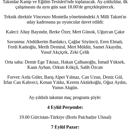
Takımlar Kamp ve Eğitim Tesisleri'nde toplanacak. Ay-yıldızlılar, ilk
çalışmasını da aynı gün saat 18.00'de gerçekleştirecek.
Teknik direktör Vincenzo Montella yönetimindeki A Milli Takım'ın
aday kadrosuna şu oyuncular davet edildi:
Kaleci: Altay Bayındır, Berke Özer, Mert Günok, Uğurcan Çakır
Savunma: Abdülkerim Bardakcı, Çağlar Söyüncü, Eren Elmalı,
Ferdi Kadıoğlu, Merih Demiral, Mert Müldür, Samet Akaydin,
Yusuf Akçiçek, Zeki Çelik
Orta saha: Demir Ege Tıknaz, Hakan Çalhanoğlu, İsmail Yüksek,
Kaan Ayhan, Orkun Kökçü, Salih Özcan
Forvet: Arda Güler, Barış Alper Yılmaz, Can Uzun, Deniz Gül,
İrfan Can Kahveci, Kenan Yıldız, Kerem Aktürkoğlu, Oğuz Aydın,
Yunus Akgün.
Ay-yıldızlı takımın maç programı şöyle:
4 Eylül Perşembe:
19.00 Gürcistan-Türkiye (Boris Paichadze Ulusal)
7 Eylül Pazar: