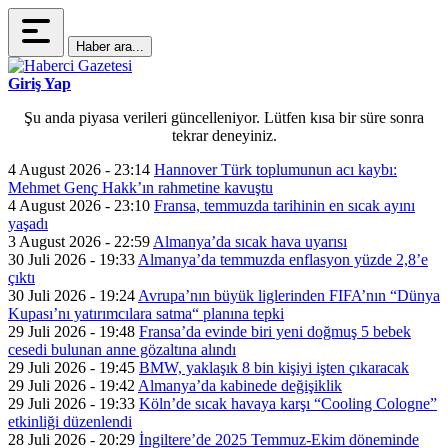
Haber ara...
Giriş Yap
Şu anda piyasa verileri güncelleniyor. Lütfen kısa bir süre sonra
tekrar deneyiniz.
4 August 2026 - 23:14
Hannover Türk toplumunun acı kaybı:
Mehmet Genç Hakk’ın rahmetine kavuştu
4 August 2026 - 23:10
Fransa, temmuzda tarihinin en sıcak ayını
yaşadı
3 August 2026 - 22:59
Almanya’da sıcak hava uyarısı
30 Juli 2026 - 19:33
Almanya’da temmuzda enflasyon yüzde 2,8’e
çıktı
30 Juli 2026 - 19:24
Avrupa’nın büyük liglerinden FIFA’nın “Dünya
Kupası’nı yatırımcılara satma“ planına tepki
29 Juli 2026 - 19:48
Fransa’da evinde biri yeni doğmuş 5 bebek
cesedi bulunan anne gözaltına alındı
29 Juli 2026 - 19:45
BMW, yaklaşık 8 bin kişiyi işten çıkaracak
29 Juli 2026 - 19:42
Almanya’da kabinede değişiklik
29 Juli 2026 - 19:33
Köln’de sıcak havaya karşı “Cooling Cologne”
etkinliği düzenlendi
28 Juli 2026 - 20:29
İngiltere’de 2025 Temmuz-Ekim döneminde