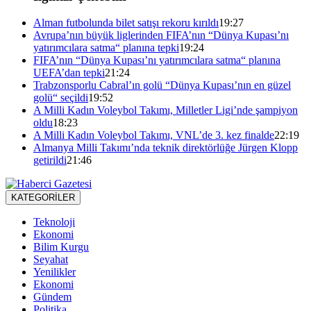
Alman futbolunda bilet satışı rekoru kırıldı
19:27
Avrupa’nın büyük liglerinden FIFA’nın “Dünya Kupası’nı
yatırımcılara satma“ planına tepki
19:24
FIFA’nın “Dünya Kupası’nı yatırımcılara satma“ planına
UEFA’dan tepki
21:24
Trabzonsporlu Cabral’ın golü “Dünya Kupası’nın en güzel
golü“ seçildi
19:52
A Milli Kadın Voleybol Takımı, Milletler Ligi’nde şampiyon
oldu
18:23
A Milli Kadın Voleybol Takımı, VNL’de 3. kez finalde
22:19
Almanya Milli Takımı’nda teknik direktörlüğe Jürgen Klopp
getirildi
21:46
KATEGORİLER
Teknoloji
Ekonomi
Bilim Kurgu
Seyahat
Yenilikler
Ekonomi
Gündem
Politika