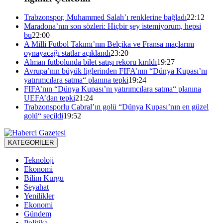
Trabzonspor, Muhammed Salah’ı renklerine bağladı
22:12
Maradona’nın son sözleri: Hiçbir şey istemiyorum, hepsi
bu
22:00
A Milli Futbol Takımı’nın Belçika ve Fransa maçlarını
oynayacağı statlar açıklandı
23:20
Alman futbolunda bilet satışı rekoru kırıldı
19:27
Avrupa’nın büyük liglerinden FIFA’nın “Dünya Kupası’nı
yatırımcılara satma“ planına tepki
19:24
FIFA’nın “Dünya Kupası’nı yatırımcılara satma“ planına
UEFA’dan tepki
21:24
Trabzonsporlu Cabral’ın golü “Dünya Kupası’nın en güzel
golü“ seçildi
19:52
KATEGORİLER
Teknoloji
Ekonomi
Bilim Kurgu
Seyahat
Yenilikler
Ekonomi
Gündem
Politika