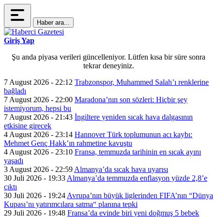
Haber ara...
Giriş Yap
Şu anda piyasa verileri güncelleniyor. Lütfen kısa bir süre sonra
tekrar deneyiniz.
7 August 2026 - 22:12
Trabzonspor, Muhammed Salah’ı renklerine
bağladı
7 August 2026 - 22:00
Maradona’nın son sözleri: Hiçbir şey
istemiyorum, hepsi bu
7 August 2026 - 21:43
İngiltere yeniden sıcak hava dalgasının
etkisine girecek
4 August 2026 - 23:14
Hannover Türk toplumunun acı kaybı:
Mehmet Genç Hakk’ın rahmetine kavuştu
4 August 2026 - 23:10
Fransa, temmuzda tarihinin en sıcak ayını
yaşadı
3 August 2026 - 22:59
Almanya’da sıcak hava uyarısı
30 Juli 2026 - 19:33
Almanya’da temmuzda enflasyon yüzde 2,8’e
çıktı
30 Juli 2026 - 19:24
Avrupa’nın büyük liglerinden FIFA’nın “Dünya
Kupası’nı yatırımcılara satma“ planına tepki
29 Juli 2026 - 19:48
Fransa’da evinde biri yeni doğmuş 5 bebek