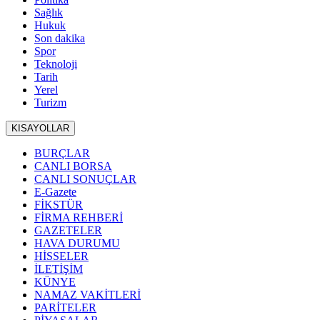
Sağlık
Hukuk
Son dakika
Spor
Teknoloji
Tarih
Yerel
Turizm
KISAYOLLAR
BURÇLAR
CANLI BORSA
CANLI SONUÇLAR
E-Gazete
FİKSTÜR
FİRMA REHBERİ
GAZETELER
HAVA DURUMU
HİSSELER
İLETİŞİM
KÜNYE
NAMAZ VAKİTLERİ
PARİTELER