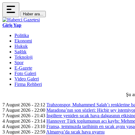
Haber ara...
Giriş Yap
Politika
Ekonomi
Hukuk
Sağlık
Teknoloji
Spor
E-Gazete
Foto Galeri
Video Galeri
Firma Rehberi
Şu a
7 August 2026 - 22:12
Trabzonspor, Muhammed Salah’ı renklerine ba
7 August 2026 - 22:00
Maradona’nın son sözleri: Hiçbir şey istemiyo
7 August 2026 - 21:43
İngiltere yeniden sıcak hava dalgasının etkisin
4 August 2026 - 23:14
Hannover Türk toplumunun acı kaybı: Mehme
4 August 2026 - 23:10
Fransa, temmuzda tarihinin en sıcak ayını yaşa
3 August 2026 - 22:59
Almanya’da sıcak hava uyarısı