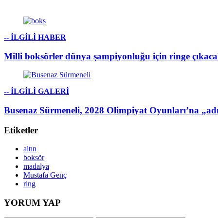
-- İLGİLİ HABER
Milli boksörler dünya şampiyonluğu için ringe çıkac
-- İLGİLİ GALERİ
Busenaz Sürmeneli, 2028 Olimpiyat Oyunları’na „ad
Etiketler
altın
boksör
madalya
Mustafa Genç
ring
YORUM YAP