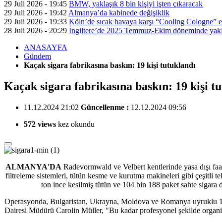
29 Juli 2026 - 19:45
BMW, yaklaşık 8 bin kişiyi işten çıkaracak
29 Juli 2026 - 19:42
Almanya’da kabinede değişiklik
29 Juli 2026 - 19:33
Köln’de sıcak havaya karşı “Cooling Cologne” et
28 Juli 2026 - 20:29
İngiltere’de 2025 Temmuz-Ekim döneminde yaklaş
ANASAYFA
Gündem
Kaçak sigara fabrikasına baskın: 19 kişi tutuklandı
Kaçak sigara fabrikasına baskın: 19 kişi t
11.12.2024 21:02
Güncellenme :
12.12.2024 09:56
572 views
kez okundu
ALMANYA'DA
Radevormwald ve Velbert kentlerinde yasa dışı faali
filtreleme sistemleri, tütün kesme ve kurutma makineleri gibi çeşitli te
ton ince kesilmiş tütün ve 104 bin 188 paket sahte sigara da
Operasyonda, Bulgaristan, Ukrayna, Moldova ve Romanya uyruklu 19 ş
Dairesi Müdürü Carolin Müller, "Bu kadar profesyonel şekilde organize 