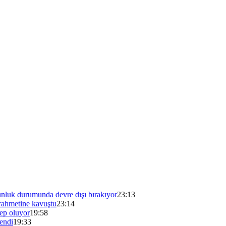
unluk durumunda devre dışı bırakıyor
23:13
ahmetine kavuştu
23:14
bep oluyor
19:58
endi
19:33