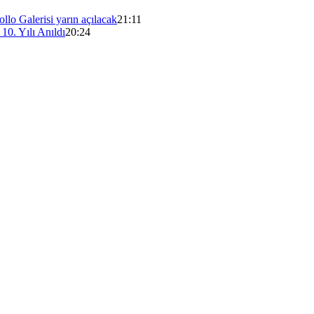
lo Galerisi yarın açılacak
21:11
0. Yılı Anıldı
20:24