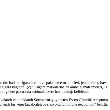
tim hatları, sigara üretim ve paketleme makineleri, jeneratörler, hava
 sigara kağıtları, çeşitli sigara markalarına ait ambalaj malzemeleri, 11
e İngiltere pazarında satılmak üzere hazırlandığı belirlendi.
yakalandı ve tutuklandı.Soruşturmayı yöneten Essen Gümrük Araştırma
önemli bir vergi kaçakçılığı operasyonunun önüne geçildiğini" belirtti.