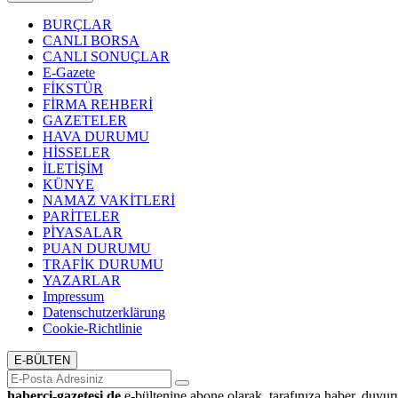
BURÇLAR
CANLI BORSA
CANLI SONUÇLAR
E-Gazete
FİKSTÜR
FİRMA REHBERİ
GAZETELER
HAVA DURUMU
HİSSELER
İLETİŞİM
KÜNYE
NAMAZ VAKİTLERİ
PARİTELER
PİYASALAR
PUAN DURUMU
TRAFİK DURUMU
YAZARLAR
Impressum
Datenschutzerklärung
Cookie-Richtlinie
E-BÜLTEN
haberci-gazetesi.de
e-bültenine abone olarak, tarafınıza haber, duyur