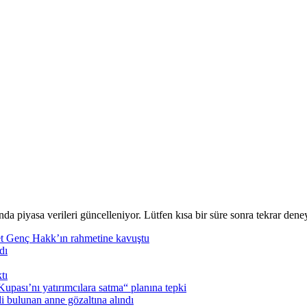
nda piyasa verileri güncelleniyor. Lütfen kısa bir süre sonra tekrar deney
t Genç Hakk’ın rahmetine kavuştu
dı
tı
pası’nı yatırımcılara satma“ planına tepki
i bulunan anne gözaltına alındı