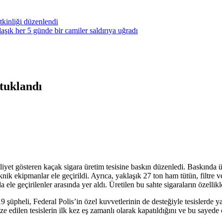
kinliği düzenlendi
ık her 5 günde bir camiler saldırıya uğradı
utuklandı
yet gösteren kaçak sigara üretim tesisine baskın düzenledi. Baskında üre
knik ekipmanlar ele geçirildi. Ayrıca, yaklaşık 27 ton ham tütün, filtre ve
 ele geçirilenler arasında yer aldı. Üretilen bu sahte sigaraların özellikl
üpheli, Federal Polis’in özel kuvvetlerinin de desteğiyle tesislerde 
edilen tesislerin ilk kez eş zamanlı olarak kapatıldığını ve bu sayede 