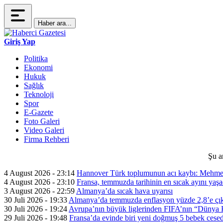
Haber ara...
Giriş Yap
Politika
Ekonomi
Hukuk
Sağlık
Teknoloji
Spor
E-Gazete
Foto Galeri
Video Galeri
Firma Rehberi
Şu a
4 August 2026 - 23:14
Hannover Türk toplumunun acı kaybı: Mehme
4 August 2026 - 23:10
Fransa, temmuzda tarihinin en sıcak ayını yaşa
3 August 2026 - 22:59
Almanya’da sıcak hava uyarısı
30 Juli 2026 - 19:33
Almanya’da temmuzda enflasyon yüzde 2,8’e çık
30 Juli 2026 - 19:24
Avrupa’nın büyük liglerinden FIFA’nın “Dünya Ku
29 Juli 2026 - 19:48
Fransa’da evinde biri yeni doğmuş 5 bebek cesed