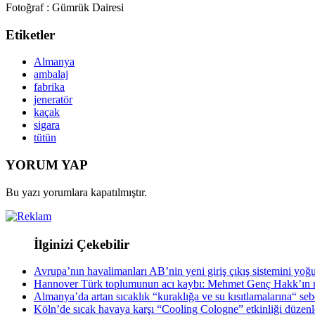
Fotoğraf : Gümrük Dairesi
Etiketler
Almanya
ambalaj
fabrika
jeneratör
kaçak
sigara
tütün
YORUM YAP
Bu yazı yorumlara kapatılmıştır.
İlginizi Çekebilir
Avrupa’nın havalimanları AB’nin yeni giriş çıkış sistemini yoğ
Hannover Türk toplumunun acı kaybı: Mehmet Genç Hakk’ın r
Almanya’da artan sıcaklık “kuraklığa ve su kısıtlamalarına“ se
Köln’de sıcak havaya karşı “Cooling Cologne” etkinliği düzenl