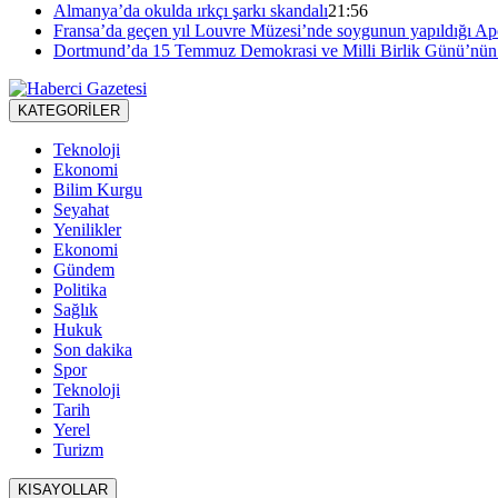
Almanya’da okulda ırkçı şarkı skandalı
21:56
Fransa’da geçen yıl Louvre Müzesi’nde soygunun yapıldığı Apol
Dortmund’da 15 Temmuz Demokrasi ve Milli Birlik Günü’nün 1
KATEGORİLER
Teknoloji
Ekonomi
Bilim Kurgu
Seyahat
Yenilikler
Ekonomi
Gündem
Politika
Sağlık
Hukuk
Son dakika
Spor
Teknoloji
Tarih
Yerel
Turizm
KISAYOLLAR